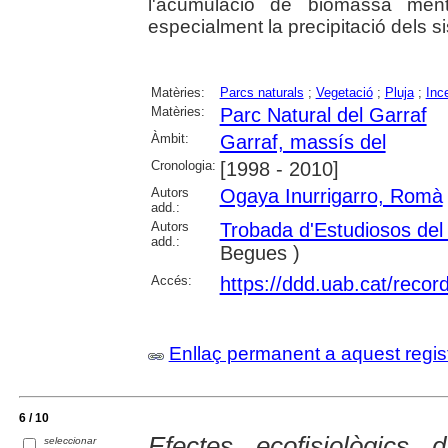
l'acumulació de biomassa ment
especialment la precipitació dels si
Matèries:
Parcs naturals
;
Vegetació
;
Pluja
;
Inc
Matèries:
Parc Natural del Garraf
Àmbit:
Garraf, massís del
Cronologia:
[1998 - 2010]
Autors
Ogaya Inurrigarro, Romà
add.:
Autors
Trobada d'Estudiosos del 
add.:
Begues )
Accés:
https://ddd.uab.cat/reco
Enllaç permanent a aquest regis
6 / 10
Efectes ecofisiològics 
seleccionar