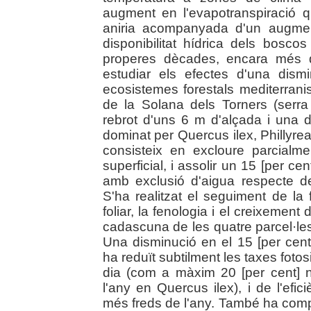
augment en l'evapotranspiració 
aniria acompanyada d'un augment
disponibilitat hídrica dels bosco
properes dècades, encara més d
estudiar els efectes d'una dismi
ecosistemes forestals mediterranis
de la Solana dels Torners (serr
rebrot d'uns 6 m d'alçada i una 
dominat per Quercus ilex, Phillyrea
consisteix en excloure parcialmen
superficial, i assolir un 15 [per c
amb exclusió d'aigua respecte d
S'ha realitzat el seguiment de la 
foliar, la fenologia i el creixemen
cadascuna de les quatre parcel·les 
Una disminució en el 15 [per cent] 
ha reduït subtilment les taxes fotos
dia (com a màxim 20 [per cent]
l'any en Quercus ilex), i de l'efi
més freds de l'any. També ha compo