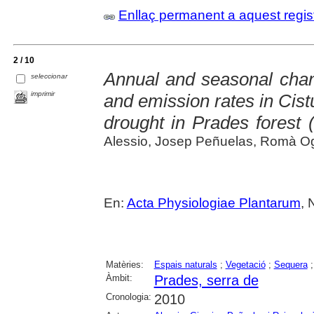
Enllaç permanent a aquest regis
2 / 10
Annual and seasonal chang
seleccionar
imprimir
and emission rates in Cistu
drought in Prades forest 
Alessio, Josep Peñuelas, Romà Oga
En:
Acta Physiologiae Plantarum
, 
Matèries:
Espais naturals
;
Vegetació
;
Sequera
Àmbit:
Prades, serra de
Cronologia:
2010