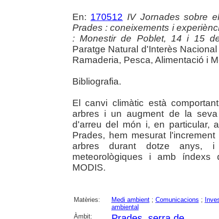
En:
170512
IV Jornades sobre e
Prades : coneixements i experiènci
: Monestir de Poblet, 14 i 15 
Paratge Natural d'Interès Nacional
Ramaderia, Pesca, Alimentació i M
Bibliografia.
El canvi climàtic està comportan
arbres i un augment de la seva 
d'arreu del món i, en particular, 
Prades, hem mesurat l'increment d
arbres durant dotze anys, 
meteorològiques i amb índexs de
MODIS.
Matèries:
Medi ambient
;
Comunicacions
;
Inves
ambiental
Àmbit:
Prades, serra de