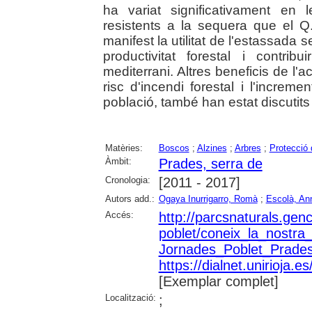
ha variat significativament en 
resistents a la sequera que el Q.
manifest la utilitat de l'estassada
productivitat forestal i contri
mediterrani. Altres beneficis de l'a
risc d'incendi forestal i l'increme
població, també han estat discutits 
Matèries:
Boscos
;
Alzines
;
Arbres
;
Protecció 
Àmbit:
Prades, serra de
Cronologia:
[2011 - 2017]
Autors add.:
Ogaya Inurrigarro, Romà
;
Escolà, An
Accés:
http://parcsnaturals.gen
poblet/coneix_la_nostra
Jornades_Poblet_Prades
https://dialnet.unirioja
[Exemplar complet]
Localització:
;