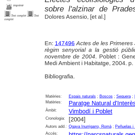
imprimir
sobre l'alzinar de Prade
Dolores Asensio, [et al.]
Text complet
Text
complet
En:
147496
Actes de les Primeres 
règim senyorial a la gestió públ
novembre de 2004
. Poblet : Gen
Medi Ambient i Habitatge, 2004. p. 1
Bibliografia.
Matèries:
Espais naturals
;
Boscos
;
Sequera
;
Matèries:
Paratge Natural d'Interè
Àmbit:
Vimbodí i Poblet
Cronologia:
[2004]
Autors add.:
Ogaya Inurrigarro, Romà
;
Peñuelas i
Accés:
https://parcsnaturals.ge