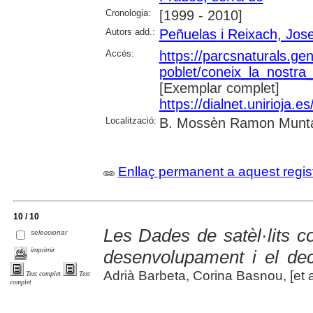
Cronologia:
[1999 - 2010]
Autors add.:
Peñuelas i Reixach, Jos
Accés:
https://parcsnaturals.ge
poblet/coneix_la_nostra
[Exemplar complet]
https://dialnet.unirioja
Localització:
B. Mossèn Ramon Muntany
Enllaç permanent a aquest regis
10 / 10
Les Dades de satèl·lits 
seleccionar
imprimir
desenvolupament i el dec
Adrià Barbeta, Corina Basnou, [et a
Text complet
Text
complet