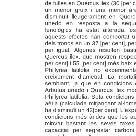
de fulles en Quercus ilex (30 [per c
un menor gruix i una menor àrea
disminuït lleugerament en Quer
unedo en resposta a la sequer
fenològics ha estat alterada, 
aquests efectes han comportat u
dels troncs en un 37 [per cent], p
per igual. Algunes resulten bas
Quercus ilex, que mostren respec
per cent] i 55 [per cent] més bai
Phillyrea latifolia no experime
creixement diametral. La mortal
semblant, ja que en condicions 
Arbutus unedo i Quercus ilex mo
Phillyrea latifolia. Sota condicio
aèria (calculada mitjançant al·lome
ha disminuït un 42[per cent]. L'ex
condicions més àrides que les ac
minvar bastant les seves taxes
capacitat per segrestar carbon