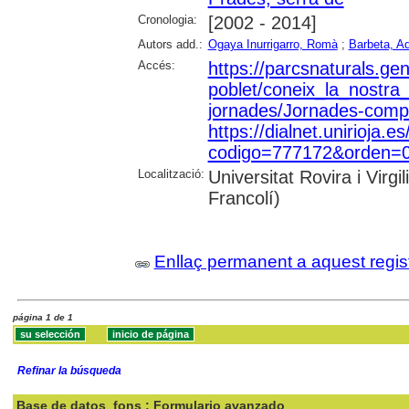
Cronologia:
[2002 - 2014]
Autors add.:
Ogaya Inurrigarro, Romà
;
Barbeta, Ad
Accés:
https://parcsnaturals.ge
poblet/coneix_la_nostra
jornades/Jornades-compl
https://dialnet.unirioja.es
codigo=777172&orden=0&
Localització:
Universitat Rovira i Vir
Francolí)
Enllaç permanent a aquest regis
página 1 de 1
Refinar la búsqueda
Base de datos
fons : Formulario avanzado