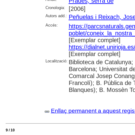
Prades, serra de
Cronologia:
[2006]
Autors add.:
Peñuelas i Reixach, Jos
Accés:
https://parcsnaturals.ge
poblet/coneix_la_nostra
[Exemplar complet]
https://dialnet.unirioja
[Exemplar complet]
Localització:
Biblioteca de Catalunya;
Barcelona; Universitat de
Comarcal Josep Conangla
Francolí); B. Pública de
Blanques); B. Mossèn To
Enllaç permanent a aquest regis
9 / 10