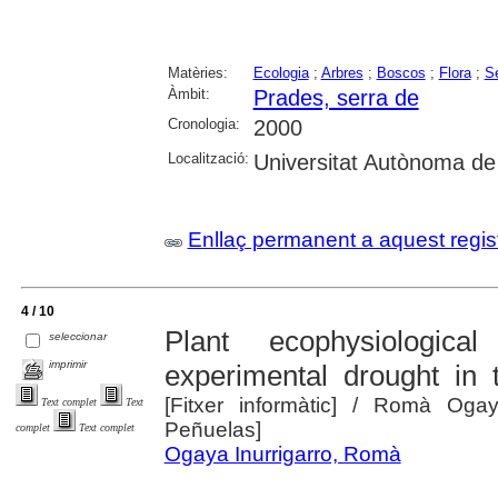
Matèries:
Ecologia
;
Arbres
;
Boscos
;
Flora
;
S
Àmbit:
Prades, serra de
Cronologia:
2000
Localització:
Universitat Autònoma de
Enllaç permanent a aquest regis
4 / 10
Plant ecophysiologic
seleccionar
imprimir
experimental drought in
[Fitxer informàtic]
/ Romà Ogaya 
Text complet
Text
Peñuelas]
complet
Text complet
Ogaya Inurrigarro, Romà