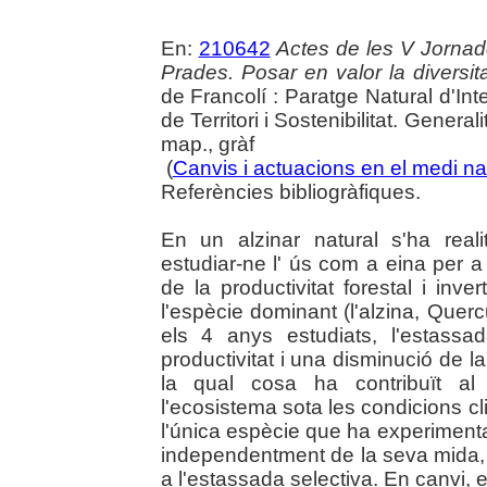
En:
210642
Actes de les V Jornad
Prades. Posar en valor la diversita
de Francolí : Paratge Natural d'In
de Territori i Sostenibilitat. General
map., gràf
(
Canvis i actuacions en el medi na
Referències bibliogràfiques.
En un alzinar natural s'ha real
estudiar-ne l' ús com a eina per a 
de la productivitat forestal i inve
l'espècie dominant (l'alzina, Querc
els 4 anys estudiats, l'estass
productivitat i una disminució de la
la qual cosa ha contribuït al
l'ecosistema sota les condicions cl
l'única espècie que ha experiment
independentment de la seva mida, i
a l'estassada selectiva. En canvi, e