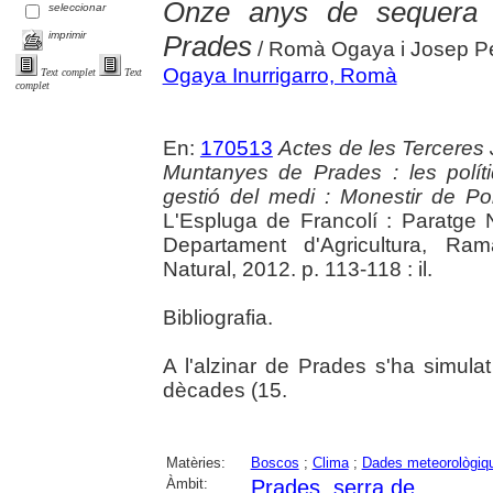
Onze anys de sequera e
seleccionar
imprimir
Prades
/ Romà Ogaya i Josep P
Ogaya Inurrigarro, Romà
Text complet
Text
complet
En:
170513
Actes de les Terceres 
Muntanyes de Prades : les polítiq
gestió del medi : Monestir de P
L'Espluga de Francolí : Paratge N
Departament d'Agricultura, Ram
Natural, 2012. p. 113-118 : il.
Bibliografia.
A l'alzinar de Prades s'ha simula
dècades (15.
Matèries:
Boscos
;
Clima
;
Dades meteorològiq
Àmbit:
Prades, serra de