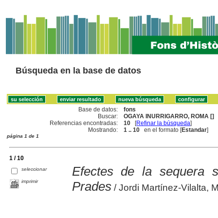
Búsqueda en la base de datos
Base de datos:
fons
Buscar:
OGAYA INURRIGARRO, ROMA []
Referencias encontradas:
10
[
Refinar la búsqueda
]
Mostrando:
1 .. 10
en el formato [
Estandar
]
página 1 de 1
1 / 10
Efectes de la sequera so
seleccionar
imprimir
Prades
/ Jordi Martínez-Vilalta,