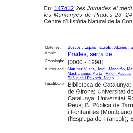
En:
147412
2es Jornades el medi 
les Muntanyes de Prades 23, 24 
Centre d'Història Natural de la Co
Matèries:
Boscos
;
Espais naturals
;
Alzines
;
S
Àmbit:
Prades, serra de
Cronologia:
[0000 - 1998]
Autors add.:
Martínez Vilalta, Jordi
;
Mangiròb, Ma
Mastrantonio, Marta
;
Piñol i Pascual
Peñuelas i Reixach, Josep
Localització:
Biblioteca de Catalunya; 
de Girona; Universitat de
Catalunya; Universitat Ro
Reus; B. Pública de Tar
i Fontanilles (Montblan
(l'Espluga de Francolí);