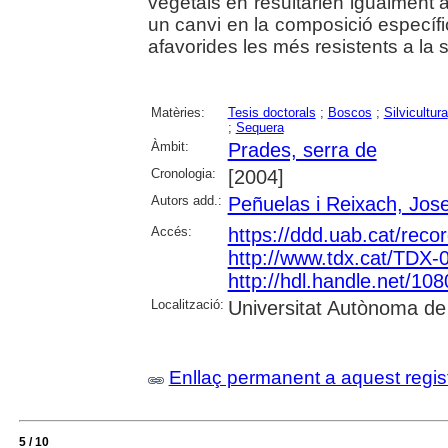
vegetals en resultarien igualment a
un canvi en la composició específ
afavorides les més resistents a la 
Matèries:
Tesis doctorals
;
Boscos
;
Silvicultura
;
Sequera
Àmbit:
Prades, serra de
Cronologia:
[2004]
Autors add.:
Peñuelas i Reixach, Jos
Accés:
https://ddd.uab.cat/reco
http://www.tdx.cat/TDX
http://hdl.handle.net/10
Localització:
Universitat Autònoma de
Enllaç permanent a aquest regis
5 / 10