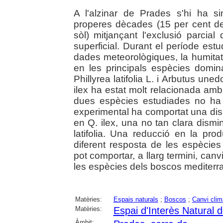
A l'alzinar de Prades s'hi ha s
properes dècades (15 per cent de
sòl) mitjançant l'exclusió parcial
superficial. Durant el període estu
dades meteorològiques, la humitat de
en les principals espècies domina
Phillyrea latifolia L. i Arbutus uned
ilex ha estat molt relacionada amb 
dues espècies estudiades no ha 
experimental ha comportat una dismi
en Q. ilex, una no tan clara dismi
latifolia. Una reducció en la prod
diferent resposta de les espècie
pot comportar, a llarg termini, canv
les espècies dels boscos mediterra
Matèries:
Espais naturals
;
Boscos
;
Canvi clim
Matèries:
Espai d'Interès Natural
Àmbit: