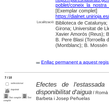
poblet/coneix_la_nostra
[Exemplar complet]
https://dialnet.unirioja
Localització:
Biblioteca de Catalunya;
Girona; Universitat de Lle
Xavier Amorós (Reus); B
B. Pere Blasi (Torroella
(Montblanc); B. Mossèn R
Enllaç permanent a aquest regis
7 / 10
Efectes de l'estassad
seleccionar
imprimir
disponibilitat d'aigua
/ Romà 
Barbeta i Josep Peñuelas
Text complet
Text
complet