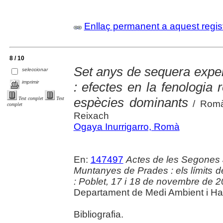
Enllaç permanent a aquest regis
8 / 10
Set anys de sequera exper
seleccionar
imprimir
: efectes en la fenologia 
espècies dominants
Text complet
Text
/ Romà 
complet
Reixach
Ogaya Inurrigarro, Romà
En:
147497
Actes de les Segones 
Muntanyes de Prades : els límits d
: Poblet, 17 i 18 de novembre de 
Departament de Medi Ambient i Hab
Bibliografia.