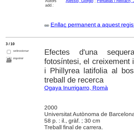
Autors
Alessio, Giorgio
;
Peñuelas i Reixach, 
add.:
Enllaç permanent a aquest regis
3 / 10
Efectes d'una sequer
seleccionar
imprimir
fotosíntesi, el creixement 
i Phillyrea latifolia al 
treball de recerca
Ogaya Inurrigarro, Romà
2000
Universitat Autònoma de Barcelona
58 p. : il., gràf. ; 30 cm
Treball final de carrera.