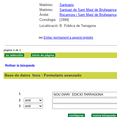
Matèries:
Santuaris
Matèries:
Santuari de Sant Magí de Brufaganya
Àmbit:
Rocamora i Sant Magí de Brufaganya
Cronologia:
[1994]
Localització:
B. Pública de Tarragona
Enllaç permanent a aquest registre
página 1 de 1
Refinar la búsqueda
Base de datos
fons : Formulario avanzado
Buscar:
1
2
3