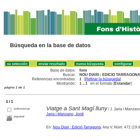
Búsqueda en la base de datos
Base de datos:
fons
Buscar:
NOU DIARI : EDICIO TARRAGONA 
Referencias encontradas:
1
[
Refinar la búsqueda
]
Mostrando:
1 .. 1
en el formato [
Estandar
]
página 1 de 1
1 / 1
Viatge a Sant Magí lluny
seleccionar
/ J. Jaria i Manzan
Jaria i Manzano, Jordi
imprimir
En:
Nou Diari : Edició Tarragona
. Any V, Núm. 472 (19 d