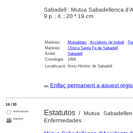
Sabadell : Mutua Sabadellenca d'A
9 p. : il. ; 20 * 19 cm
Matèries:
Mutualitats
;
Accidents de treball
;
Tre
Matèries:
Clínica Santa Fe de Sabadell
Àmbit:
Sabadell
Cronologia:
1966
Localització:
Arxiu Històric de Sabadell
Enllaç permanent a aquest regis
16 / 30
Estatutos
seleccionar
/ Mutua Sabadellen
imprimir
Enfermedades