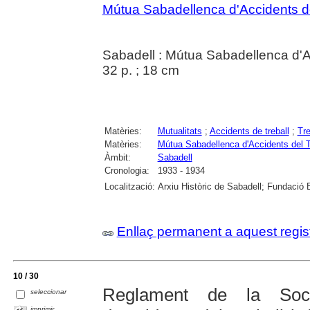
Mútua Sabadellenca d'Accidents del
Sabadell : Mútua Sabadellenca d'A
32 p. ; 18 cm
Matèries:
Mutualitats
;
Accidents de treball
;
Tre
Matèries:
Mútua Sabadellenca d'Accidents del Tr
Àmbit:
Sabadell
Cronologia:
1933 - 1934
Localització:
Arxiu Històric de Sabadell; Fundació 
Enllaç permanent a aquest regis
10 / 30
Reglament de la Soci
seleccionar
imprimir