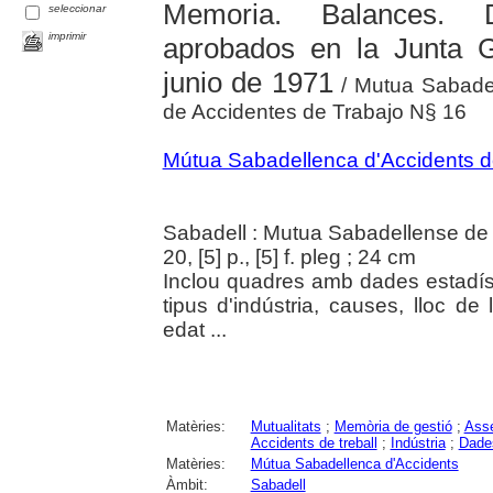
Memoria. Balances. D
seleccionar
imprimir
aprobados en la Junta G
junio de 1971
/ Mutua Sabadel
de Accidentes de Trabajo N§ 16
Mútua Sabadellenca d'Accidents del
Sabadell : Mutua Sabadellense de
20, [5] p., [5] f. pleg ; 24 cm
Inclou quadres amb dades estadís
tipus d'indústria, causes, lloc de
edat ...
Matèries:
Mutualitats
;
Memòria de gestió
;
Asse
Accidents de treball
;
Indústria
;
Dades
Matèries:
Mútua Sabadellenca d'Accidents
Àmbit:
Sabadell