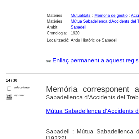
Matèries:
Mutualitats
;
Memòria de gestió
;
Acci
Matèries:
Mútua Sabadellenca d'Accidents del Tr
Àmbit:
Sabadell
Cronologia:
1920
Localització:
Arxiu Històric de Sabadell
Enllaç permanent a aquest regis
14 / 30
Memòria corresponent a
seleccionar
imprimir
Sabadellenca d'Accidents del Trebal
Mútua Sabadellenca d'Accidents del
Sabadell : Mútua Sabadellenca d'
[1922?]