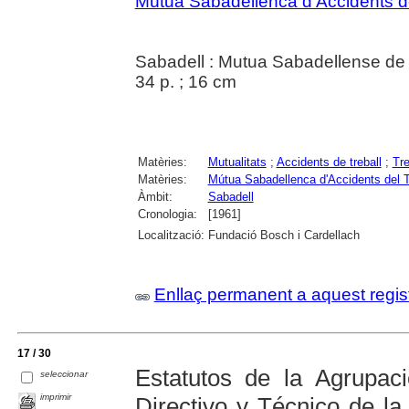
Mútua Sabadellenca d'Accidents del
Sabadell : Mutua Sabadellense de 
34 p. ; 16 cm
Matèries:
Mutualitats
;
Accidents de treball
;
Tre
Matèries:
Mútua Sabadellenca d'Accidents del Tr
Àmbit:
Sabadell
Cronologia:
[1961]
Localització:
Fundació Bosch i Cardellach
Enllaç permanent a aquest regis
17 / 30
Estatutos de la Agrupac
seleccionar
imprimir
Directivo y Técnico de la 