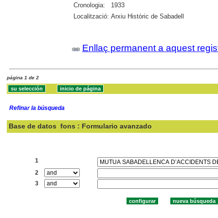
Cronologia:
1933
Localització:
Arxiu Històric de Sabadell
Enllaç permanent a aquest regis
página 1 de 2
Refinar la búsqueda
Base de datos
fons : Formulario avanzado
Buscar:
1
2
3