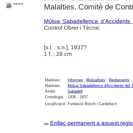
imprimir
Malalties. Comitè de Contr
Mútua Sabadellenca d'Accidents d
Control Obrer i Tècnic
[s.l. : s.n.], 1937?
1 f. ; 28 cm
Matèries:
Informes
;
Mutualitats
;
Reglaments
;
Matèries:
Mútua Sabadellenca d'Accidents del Tr
Àmbit:
Sabadell
Cronologia:
1936 - 1937
Localització:
Fundació Bosch i Cardellach
Enllaç permanent a aquest regis