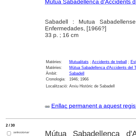
Mútua Sabadellenca d'Accidents del
Sabadell : Mutua Sabadellens
Enfermedades, [1966?]
33 p. ; 16 cm
Matèries:
Mutualitats
;
Accidents de treball
;
Est
Matèries:
Mútua Sabadellenca d'Accidents del Tr
Àmbit:
Sabadell
Cronologia:
1946; 1966
Localització:
Arxiu Històric de Sabadell
Enllaç permanent a aquest regis
2 / 30
Mútua Sabadellenca d'A
seleccionar