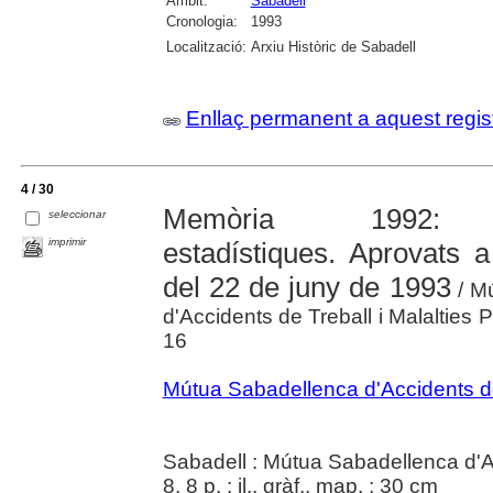
Àmbit:
Sabadell
Cronologia:
1993
Localització:
Arxiu Històric de Sabadell
Enllaç permanent a aquest regis
4 / 30
Memòria 1992: mem
seleccionar
imprimir
estadístiques. Aprovats 
del 22 de juny de 1993
/ Mú
d'Accidents de Treball i Malalties 
16
Mútua Sabadellenca d'Accidents del
Sabadell : Mútua Sabadellenca d'
8, 8 p. : il., gràf., map. ; 30 cm