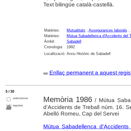
Text bilingüe català-castellà.
Matèries:
Mutualitats
;
Assegurances laborals
;
Matèries:
Mútua Sabadellenca d'Accidents del Tr
Àmbit:
Sabadell
Cronologia:
1992
Localització:
Arxiu Històric de Sabadell
Enllaç permanent a aquest regis
5 / 30
Memòria 1986
seleccionar
/ Mútua Sabad
imprimir
d'Accidents de Treball núm. 16. Se
Abelló Romeu, Cap del Servei
Mútua Sabadellenca d'Accidents d