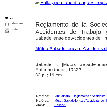
Enllaç permanent a aquest regis
20 / 30
Reglamento de la Socie
seleccionar
imprimir
Accidentes de Trabajo
Sabadellense de Accidentes de T
Mútua Sabadellenca d'Accidents del
Sabadell : [Mutua Sabadellen
Enfermedades, 1933?]
33 p. ; 19 cm
Matèries:
Mutualitats
;
Reglaments
;
Accidents d
Matèries:
Mútua Sabadellenca d'Accidents del Tr
Àmbit:
Sabadell