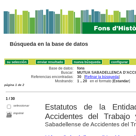
Búsqueda en la base de datos
Base de datos:
fons
Buscar:
MUTUA SABADELLENCA D'ACCIDE
Referencias encontradas:
30
[
Refinar la búsqueda
]
Mostrando:
1 .. 20
en el formato [
Estandar
]
página 1 de 2
1 / 30
Estatutos de la Entid
seleccionar
imprimir
Accidentes del Trabajo
Sabadellense de Accidentes del T