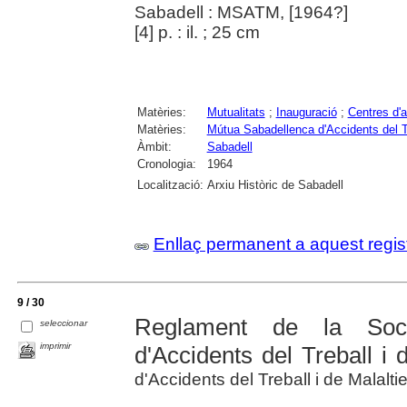
Sabadell : MSATM, [1964?]
[4] p. : il. ; 25 cm
Matèries:
Mutualitats
;
Inauguració
;
Centres d'a
Matèries:
Mútua Sabadellenca d'Accidents del Tr
Àmbit:
Sabadell
Cronologia:
1964
Localització:
Arxiu Històric de Sabadell
Enllaç permanent a aquest regis
9 / 30
Reglament de la Soci
seleccionar
imprimir
d'Accidents del Treball i 
d'Accidents del Treball i de Malalti