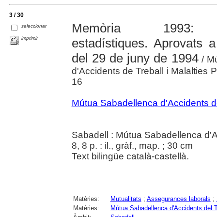
3 / 30
Memòria 1993: mem
seleccionar
imprimir
estadístiques. Aprovats 
del 29 de juny de 1994
/ Mú
d'Accidents de Treball i Malalties 
16
Mútua Sabadellenca d'Accidents del
Sabadell : Mútua Sabadellenca d'A
8, 8 p. : il., gràf., map. ; 30 cm
Text bilingüe català-castellà.
Matèries:
Mutualitats
;
Assegurances laborals
;
Matèries:
Mútua Sabadellenca d'Accidents del Tr