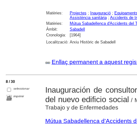
Matèries:
Projectes
;
Inauguració
;
Equipaments 
Assistència sanitària
;
Accidents de tr
Matèries:
Mútua Sabadellenca d'Accidents del Tr
Àmbit:
Sabadell
Cronologia:
[1964]
Localització:
Arxiu Històric de Sabadell
Enllaç permanent a aquest regis
8 / 30
Inauguración de consultor
seleccionar
imprimir
del nuevo edificio social
/ 
Trabajo y de Enfermedades
Mútua Sabadellenca d'Accidents del