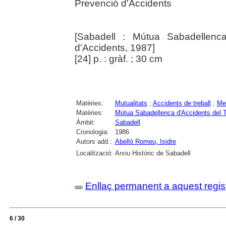
Prevenció d'Accidents
[Sabadell : Mútua Sabadellenca
d'Accidents, 1987]
[24] p. : gràf. ; 30 cm
Matèries:
Mutualitats
;
Accidents de treball
;
Me
Matèries:
Mútua Sabadellenca d'Accidents del Tr
Àmbit:
Sabadell
Cronologia:
1986
Autors add.:
Abelló Romeu, Isidre
Localització:
Arxiu Històric de Sabadell
Enllaç permanent a aquest regis
6 / 30