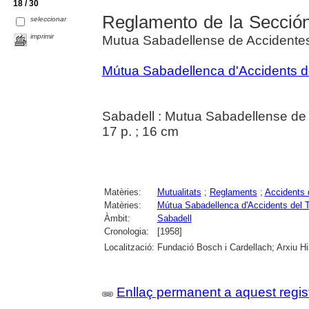
18 / 30
Reglamento de la Secció
seleccionar
imprimir
Mutua Sabadellense de Accidentes
Mútua Sabadellenca d'Accidents del
Sabadell : Mutua Sabadellense de 
17 p. ; 16 cm
Matèries:
Mutualitats
;
Reglaments
;
Accidents d
Matèries:
Mútua Sabadellenca d'Accidents del Tr
Àmbit:
Sabadell
Cronologia:
[1958]
Localització:
Fundació Bosch i Cardellach; Arxiu Hi
Enllaç permanent a aquest regis