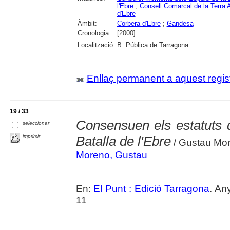
l'Ebre
;
Consell Comarcal de la Terra A
d'Ebre
Àmbit:
Corbera d'Ebre
;
Gandesa
Cronologia:
[2000]
Localització:
B. Pública de Tarragona
Enllaç permanent a aquest regis
19 / 33
Consensuen els estatuts q
seleccionar
imprimir
Batalla de l'Ebre
/ Gustau Mo
Moreno, Gustau
En:
El Punt : Edició Tarragona
. An
11