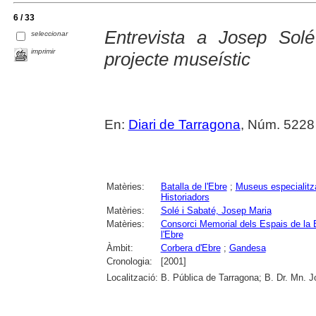
6 / 33
Entrevista a Josep Solé
seleccionar
imprimir
projecte museístic
En:
Diari de Tarragona
, Núm. 5228
Matèries:
Batalla de l'Ebre
;
Museus especialitz
Historiadors
Matèries:
Solé i Sabaté, Josep Maria
Matèries:
Consorci Memorial dels Espais de la B
l'Ebre
Àmbit:
Corbera d'Ebre
;
Gandesa
Cronologia:
[2001]
Localització:
B. Pública de Tarragona; B. Dr. Mn. 