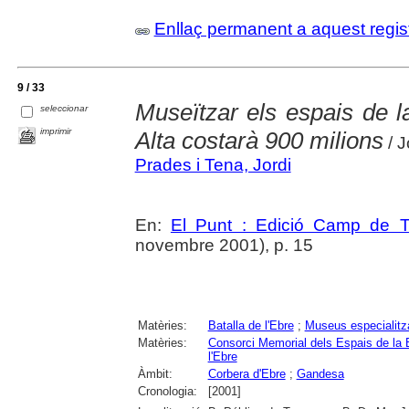
Enllaç permanent a aquest regis
9 / 33
Museïtzar els espais de la
seleccionar
imprimir
Alta costarà 900 milions
/ J
Prades i Tena, Jordi
En:
El Punt : Edició Camp de T
novembre 2001), p. 15
Matèries:
Batalla de l'Ebre
;
Museus especialitz
Matèries:
Consorci Memorial dels Espais de la B
l'Ebre
Àmbit:
Corbera d'Ebre
;
Gandesa
Cronologia:
[2001]