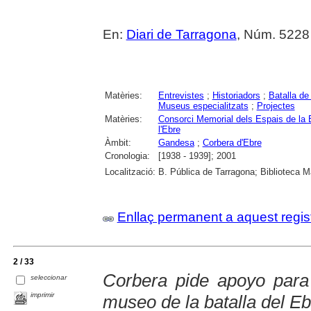
En:
Diari de Tarragona
, Núm. 5228
Matèries:
Entrevistes
;
Historiadors
;
Batalla de 
Museus especialitzats
;
Projectes
Matèries:
Consorci Memorial dels Espais de la B
l'Ebre
Àmbit:
Gandesa
;
Corbera d'Ebre
Cronologia:
[1938 - 1939]; 2001
Localització:
B. Pública de Tarragona; Biblioteca M
Enllaç permanent a aquest regis
2 / 33
Corbera pide apoyo para 
seleccionar
imprimir
museo de la batalla del Eb