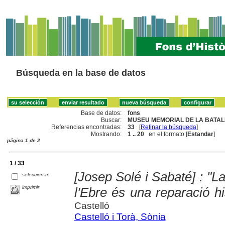
Búsqueda en la base de datos
Base de datos:
fons
Buscar:
MUSEU MEMORIAL DE LA BATALL
Referencias encontradas:
33
[
Refinar la búsqueda
]
Mostrando:
1 .. 20
en el formato [
Estandar
]
página 1 de 2
1 / 33
[Josep Solé i Sabaté] : "L
seleccionar
imprimir
l'Ebre és una reparació hi
Castelló
Castelló i Torà, Sònia