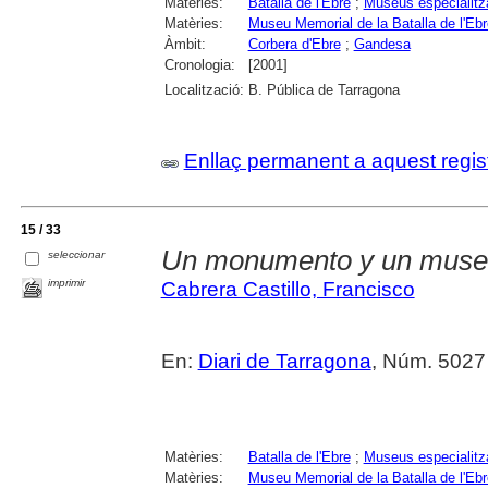
Matèries:
Batalla de l'Ebre
;
Museus especialitz
Matèries:
Museu Memorial de la Batalla de l'Ebr
Àmbit:
Corbera d'Ebre
;
Gandesa
Cronologia:
[2001]
Localització:
B. Pública de Tarragona
Enllaç permanent a aquest regis
15 / 33
Un monumento y un muse
seleccionar
imprimir
Cabrera Castillo, Francisco
En:
Diari de Tarragona
, Núm. 5027 
Matèries:
Batalla de l'Ebre
;
Museus especialitz
Matèries:
Museu Memorial de la Batalla de l'Ebr