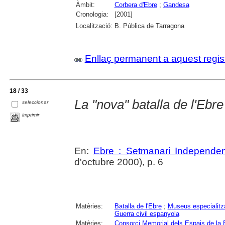
Àmbit:
Corbera d'Ebre
;
Gandesa
Cronologia:
[2001]
Localització:
B. Pública de Tarragona
Enllaç permanent a aquest regis
18 / 33
La "nova" batalla de l'Ebre 
seleccionar
imprimir
En:
Ebre : Setmanari Independen
d'octubre 2000), p. 6
Matèries:
Batalla de l'Ebre
;
Museus especialitz
Guerra civil espanyola
Matèries:
Consorci Memorial dels Espais de la B