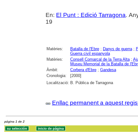
En:
El Punt : Edició Tarragona
. An
19
Matèries:
Batalla de l'Ebre
;
Danys de guerra
;
P
Guerra civil espanyola
Matèries:
Consell Comarcal de la Terra Alta
;
Aj
Museu Memorial de la Batalla de l'Ebr
Àmbit:
Corbera d'Ebre
;
Gandesa
Cronologia:
[2000]
Localització:
B. Pública de Tarragona
Enllaç permanent a aquest regis
página 1 de 2