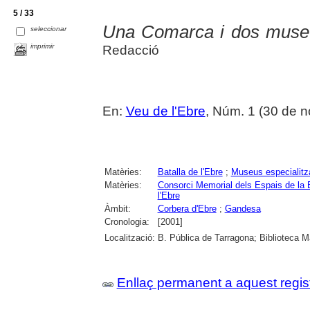
5 / 33
Una Comarca i dos museus
seleccionar
imprimir
Redacció
En:
Veu de l'Ebre
, Núm. 1 (30 de 
Matèries:
Batalla de l'Ebre
;
Museus especialitz
Matèries:
Consorci Memorial dels Espais de la B
l'Ebre
Àmbit:
Corbera d'Ebre
;
Gandesa
Cronologia:
[2001]
Localització:
B. Pública de Tarragona; Biblioteca M
Enllaç permanent a aquest regis