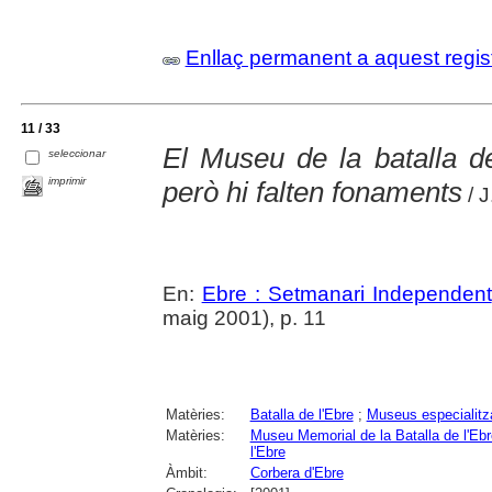
Enllaç permanent a aquest regis
11 / 33
El Museu de la batalla de
seleccionar
imprimir
però hi falten fonaments
/ J
En:
Ebre : Setmanari Independent
maig 2001), p. 11
Matèries:
Batalla de l'Ebre
;
Museus especialitz
Matèries:
Museu Memorial de la Batalla de l'Ebr
l'Ebre
Àmbit:
Corbera d'Ebre