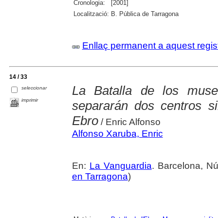
Cronologia:
[2001]
Localització:
B. Pública de Tarragona
Enllaç permanent a aquest regis
14 / 33
La Batalla de los muse
seleccionar
imprimir
separarán dos centros si
Ebro
/ Enric Alfonso
Alfonso Xaruba, Enric
En:
La Vanguardia
. Barcelona, Nú
en Tarragona
)