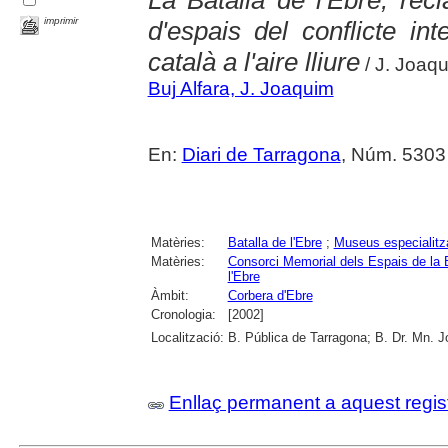
La Batalla de l'Ebre, rec
imprimir
d'espais del conflicte i
català a l'aire lliure
/ J. Joaq
Buj Alfara, J. Joaquim
En:
Diari de Tarragona
, Núm. 5303 
Matèries:
Batalla de l'Ebre
;
Museus especialitz
Matèries:
Consorci Memorial dels Espais de la B
l'Ebre
Àmbit:
Corbera d'Ebre
Cronologia:
[2002]
Localització:
B. Pública de Tarragona; B. Dr. Mn. 
Enllaç permanent a aquest regis