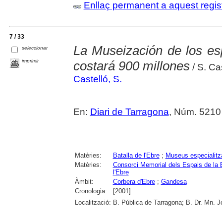
Enllaç permanent a aquest regis
7 / 33
La Museización de los esp
seleccionar
imprimir
costará 900 millones
/ S. Ca
Castelló, S.
En:
Diari de Tarragona
, Núm. 5210
Matèries:
Batalla de l'Ebre
;
Museus especialitz
Matèries:
Consorci Memorial dels Espais de la B
l'Ebre
Àmbit:
Corbera d'Ebre
;
Gandesa
Cronologia:
[2001]
Localització:
B. Pública de Tarragona; B. Dr. Mn. 