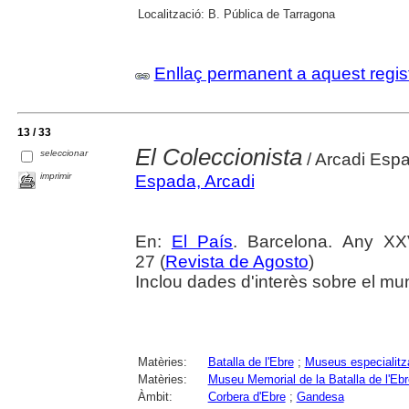
Localització:
B. Pública de Tarragona
Enllaç permanent a aquest regis
13 / 33
El Coleccionista
seleccionar
/ Arcadi Esp
imprimir
Espada, Arcadi
En:
El País
. Barcelona. Any XX
27 (
Revista de Agosto
)
Inclou dades d'interès sobre el mu
Matèries:
Batalla de l'Ebre
;
Museus especialitz
Matèries:
Museu Memorial de la Batalla de l'Ebr
Àmbit:
Corbera d'Ebre
;
Gandesa