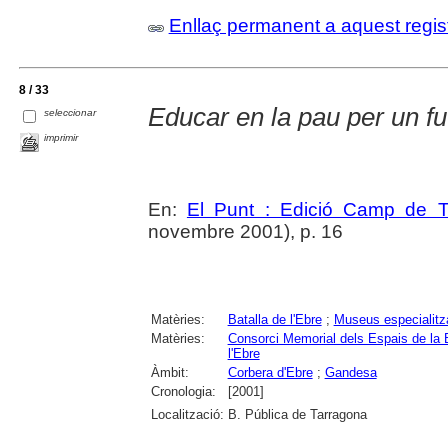
Enllaç permanent a aquest regis
8 / 33
Educar en la pau per un f
seleccionar
imprimir
En:
El Punt : Edició Camp de T
novembre 2001), p. 16
Matèries:
Batalla de l'Ebre
;
Museus especialitz
Matèries:
Consorci Memorial dels Espais de la B
l'Ebre
Àmbit:
Corbera d'Ebre
;
Gandesa
Cronologia:
[2001]
Localització:
B. Pública de Tarragona