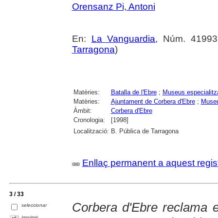
Orensanz Pi, Antoni
En:
La Vanguardia
, Núm. 41993 
Tarragona
)
Matèries:
Batalla de l'Ebre
;
Museus especialitz
Matèries:
Ajuntament de Corbera d'Ebre
;
Museu
Àmbit:
Corbera d'Ebre
Cronologia:
[1998]
Localització:
B. Pública de Tarragona
Enllaç permanent a aquest regis
3 / 33
Corbera d'Ebre reclama e
seleccionar
imprimir