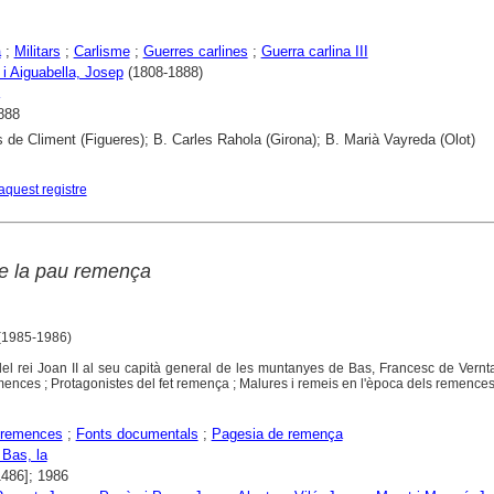
a
;
Militars
;
Carlisme
;
Guerres carlines
;
Guerra carlina III
 i Aiguabella, Josep
(1808-1888)
888
 de Climent (Figueres); B. Carles Rahola (Girona); B. Marià Vayreda (Olot)
aquest registre
de la pau remença
 (1985-1986)
l rei Joan II al seu capità general de les muntanyes de Bas, Francesc de Vernta
ences ; Protagonistes del fet remença ; Malures i remeis en l'època dels remences
 remences
;
Fonts documentals
;
Pagesia de remença
 Bas, la
1486]; 1986