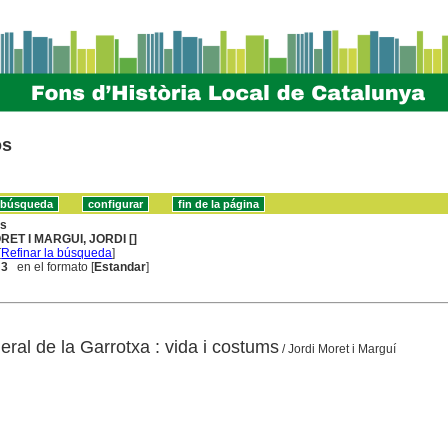
os
ns
RET I MARGUI, JORDI []
[
Refinar la búsqueda
]
 3
en el formato [
Estandar
]
eral de la Garrotxa : vida i costums
/ Jordi Moret i Marguí