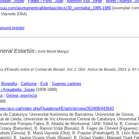
Roquet, Josep
;
Pagès i Pons, Joan
;
Alentorn Vilá, Jorge
;
Moret i Marguí, Jo
issuu.com/ajuntamentvalldenbas/docs/30_verntallat_1985-1986
[exemplar comp
 Vayreda (Olot)
aquest registre
neral Estartús
/ Jordi Moret Marguí
a d'Estudis sobre el Comtat de Besalú. Vol. 2
. Olot : Amics de Besalú, 2003. p. 97-11
;
Biografia
;
Carlisme
;
Exili
;
Guerres carlines
 i Aiguabella, Josep
(1808-1888)
ya
;
Girona, província
888
www.raco.cat/index.php/QuadernsAE/article/view/352408/443543
ca de Catalunya; Universitat Autònoma de Barcelona; Universitat de Girona;
tat de Lleida; Universitat de Vic-Universitat Central de Catalunya; Universitat 
 Universitat Pompeu Fabra; B. Abadia de Montserrat; UAB: Sibhil·la; B. Comarc
'Estany (Banyoles); B. Ramon Vidal (Besalú); B. Fages de Climent (Figueres);
ahola (Girona); B. Marià Vayreda (Olot); B. Popular (Palafrugell); B. Lluís Barc
amós); B. Jaume Vicens Vives (Roses); B. Octavi Viader i Margarit (Sant Fel