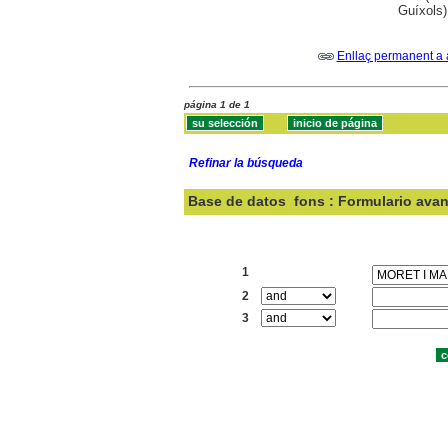
Guíxols)
Enllaç permanent a 
página 1 de 1
Refinar la búsqueda
Base de datos
fons : Formulario ava
Buscar:
1
2
3