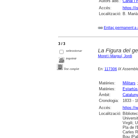
Autors add.:
Canal i 
Accés:
https://
Localització:
B. Marià
Enllaç permanent a 
3 / 3
La Figura del ge
seleccionar
Moret i Marguí, Jordi
imprimir
En:
117306
IX Assemble
Text complet
Matèries:
Militars
Matèries:
Estartús
Àmbit:
Catalun
Cronologia:
1833 - 1
Accés:
https://
Localització:
Bibliote
Universi
Virgili;
Pla de l
Carles R
Bou (Pal