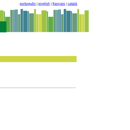
português
|
english
|
français
|
català