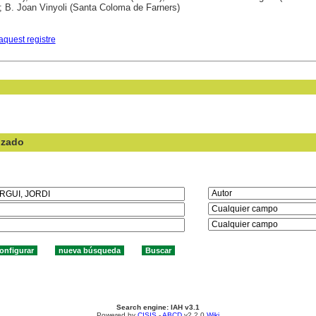
; B. Joan Vinyoli (Santa Coloma de Farners)
aquest registre
nzado
en el campo:
Search engine: IAH v3.1
Powered by
CISIS
-
ABCD
v2.2.0
Wiki