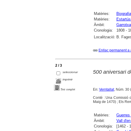
Matèries:
Biografi
Matèries:
Estartús
Àmbit:
Garrotxa
Cronologia:
1808 - 1
Localització:
B. Fages
Enllaç permanent a 
2 / 3
500 aniversari 
seleccionar
imprimir
En:
Verntallat
, Núm. 30
Text complet
Conté : Una Comissió de
Maig de 1470) ; Els Rem
Matèries:
Guerres
Àmbit:
Vall d'en
Cronologia:
[1462 - 