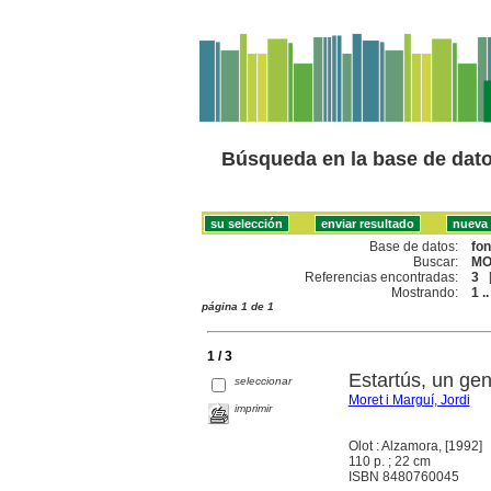
Búsqueda en la base de dat
Base de datos:
fo
Buscar:
MO
Referencias encontradas:
3
Mostrando:
1 ..
página 1 de 1
1 / 3
Estartús, un gen
seleccionar
Moret i Marguí, Jordi
imprimir
Olot : Alzamora, [1992]
110 p. ; 22 cm
ISBN 8480760045