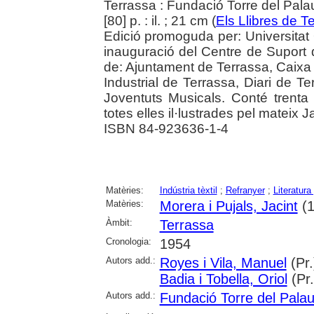
Terrassa : Fundació Torre del Pala
[80] p. : il. ; 21 cm (
Els Llibres de T
Edició promoguda per: Universitat
inauguració del Centre de Suport d
de: Ajuntament de Terrassa, Caixa 
Industrial de Terrassa, Diari de Te
Joventuts Musicals. Conté trenta d
totes elles il·lustrades pel mateix J
ISBN 84-923636-1-4
Matèries:
Indústria tèxtil
;
Refranyer
;
Literatura
Matèries:
Morera i Pujals, Jacint
(1
Àmbit:
Terrassa
Cronologia:
1954
Autors add.:
Royes i Vila, Manuel
(Pr.
Badia i Tobella, Oriol
(Pr.
Autors add.:
Fundació Torre del Pala