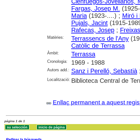
Cienfuegos-Jovellanos, 
Fargas, Josep M.
(1925-.
Maria
(1923-....) ;
Miró i
Pujals, Jacint
(1915-1989
Rafecas, Josep
;
Freixas
Matèries:
Terrassencs de l'Any
(19
Catòlic de Terrassa
Àmbit:
Terrassa
Cronologia:
1969 - 1988
Autors add.:
Sanz i Perelló, Sebastià
Localització:
Biblioteca Central de Te
Enllaç permanent a aquest regis
página 1 de 1
Refinar la búsqueda