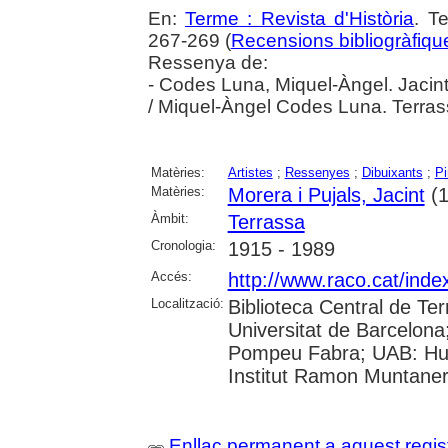
En:
Terme : Revista d'Història
. T
267-269 (
Recensions bibliogràfique
Ressenya de:
- Codes Luna, Miquel-Àngel. Jacint
/ Miquel-Àngel Codes Luna. Terras
Matèries:
Artistes
;
Ressenyes
;
Dibuixants
;
Pi
Matèries:
Morera i Pujals, Jacint
(1
Àmbit:
Terrassa
Cronologia:
1915 - 1989
Accés:
http://www.raco.cat/ind
Localització:
Biblioteca Central de Ter
Universitat de Barcelona;
Pompeu Fabra; UAB: Huma
Institut Ramon Muntaner
Enllaç permanent a aquest regis