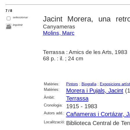
7 / 8
Jacint Morera, una retro
seleccionar
imprimir
Canyameras
Molins, Marc
Terrassa : Amics de les Arts, 1983
68 p. : il. ; 24 cm
Matèries:
Pintors
;
Biografia
;
Exposicions artís
Matèries:
Morera i Pujals, Jacint
(1
Àmbit:
Terrassa
Cronologia:
1915 - 1983
Autors add.:
Cañameras i Cortázar, 
Localització:
Biblioteca Central de Te