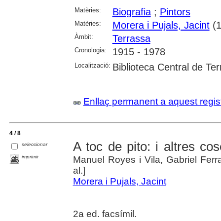
Matèries:
Biografia
;
Pintors
Matèries:
Morera i Pujals, Jacint
(1
Àmbit:
Terrassa
Cronologia:
1915 - 1978
Localització:
Biblioteca Central de Te
Enllaç permanent a aquest regis
4 / 8
A toc de pito: i altres co
seleccionar
imprimir
Manuel Royes i Vila, Gabriel Ferrat
al.]
Morera i Pujals, Jacint
2a ed. facsímil.