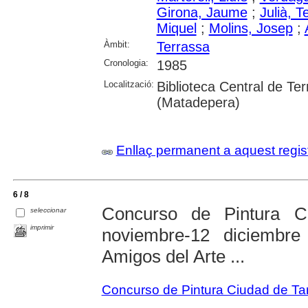
Girona, Jaume
;
Julià, T
Miquel
;
Molins, Josep
;
Àmbit:
Terrassa
Cronologia:
1985
Localització:
Biblioteca Central de Te
(Matadepera)
Enllaç permanent a aquest regis
6 / 8
Concurso de Pintura C
seleccionar
imprimir
noviembre-12 diciembr
Amigos del Arte ...
Concurso de Pintura Ciudad de Ta