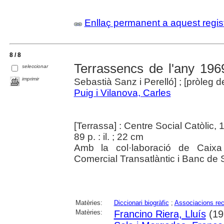
Enllaç permanent a aquest regis
8 / 8
Terrassencs de l'any 196
seleccionar
imprimir
Sebastià Sanz i Perelló] ; [pròleg 
Puig i Vilanova, Carles
[Terrassa] : Centre Social Catòlic,
89 p. : il. ; 22 cm
Amb la col·laboració de Caixa
Comercial Transatlàntic i Banc de 
Matèries:
Diccionari biogràfic
;
Associacions rec
Matèries:
Francino Riera, Lluís
(19?