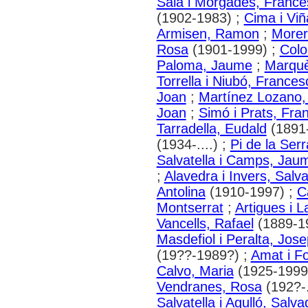
Sala i Morgades, France
(1902-1983) ;
Cima i Viñ
Armisen, Ramon
;
Morer
Rosa
(1901-1999) ;
Colo
Paloma, Jaume
;
Marquè
Torrella i Niubó, Frances
Joan
;
Martínez Lozano,
Joan
;
Simó i Prats, Fra
Tarradella, Eudald
(1891
(1934-....) ;
Pi de la Serr
Salvatella i Camps, Jau
;
Alavedra i Invers, Salv
Antolina
(1910-1997) ;
C
Montserrat
;
Artigues i 
Vancells, Rafael
(1889-1
Masdefiol i Peralta, Jos
(19??-1989?) ;
Amat i F
Calvo, Maria
(1925-1999
Vendranes, Rosa
(192?-.
Salvatella i Agulló, Salva