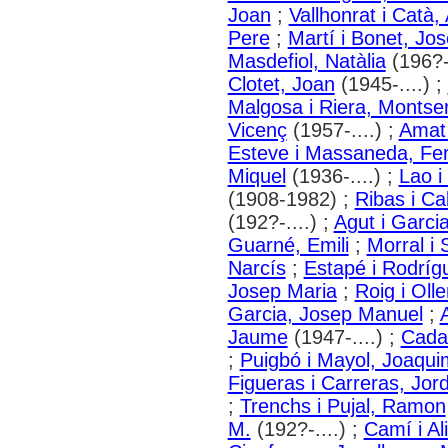
Joan
;
Vallhonrat i Catà,
Pere
;
Martí i Bonet, Jo
Masdefiol, Natàlia
(196?-.
Clotet, Joan
(1945-....) ;
Malgosa i Riera, Montser
Vicenç
(1957-....) ;
Amat 
Esteve i Massaneda, Fe
Miquel
(1936-....) ;
Lao i
(1908-1982) ;
Ribas i C
(192?-....) ;
Agut i Garci
Guarné, Emili
;
Morral i 
Narcís
;
Estapé i Rodrígu
Josep Maria
;
Roig i Olle
Garcia, Josep Manuel
;
Jaume
(1947-....) ;
Cadaf
;
Puigbó i Mayol, Joaqui
Figueras i Carreras, Jord
;
Trenchs i Pujal, Ramon
M.
(192?-....) ;
Camí i Ali