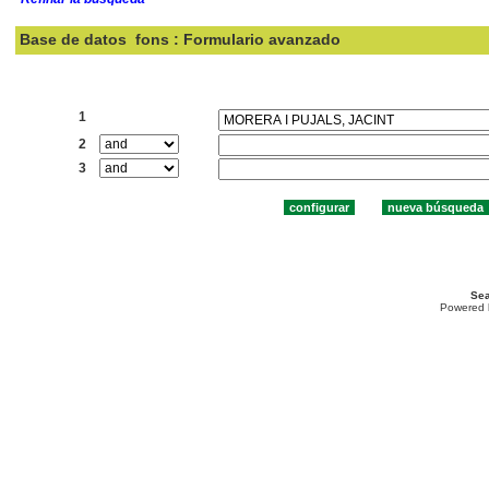
Base de datos
fons : Formulario avanzado
Buscar:
1
2
3
Sea
Powered