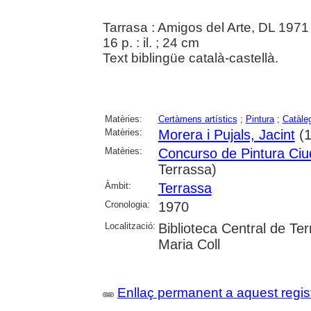
Tarrasa : Amigos del Arte, DL 1971
16 p. : il. ; 24 cm
Text biblingüe català-castellà.
Matèries:
Certàmens artístics
;
Pintura
;
Catàle
Matèries:
Morera i Pujals, Jacint
(1
Matèries:
Concurso de Pintura Ciu
Terrassa)
Àmbit:
Terrassa
Cronologia:
1970
Localització:
Biblioteca Central de Ter
Maria Coll
Enllaç permanent a aquest regis