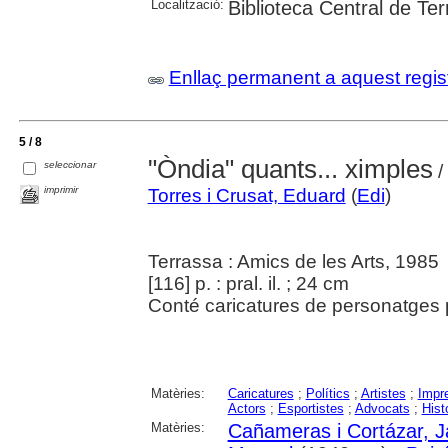
Localització:
Biblioteca Central de Te
Enllaç permanent a aquest regis
5 / 8
"Òndia" quants... ximples
seleccionar
/
imprimir
Torres i Crusat, Eduard
(
Edi
)
Terrassa : Amics de les Arts, 1985
[116] p. : pral. il. ; 24 cm
Conté caricatures de personatges 
Matèries:
Caricatures
;
Polítics
;
Artistes
;
Impr
Actors
;
Esportistes
;
Advocats
;
Hist
Matèries:
Cañameras i Cortázar, 