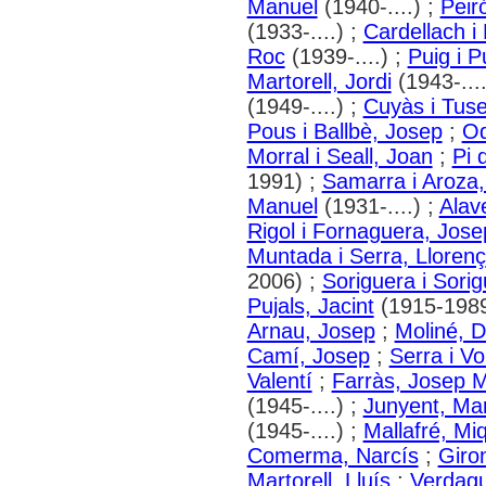
Manuel
(1940-....) ;
Peiró
(1933-....) ;
Cardellach i
Roc
(1939-....) ;
Puig i 
Martorell, Jordi
(1943-....
(1949-....) ;
Cuyàs i Tusel
Pous i Ballbè, Josep
;
Od
Morral i Seall, Joan
;
Pi 
1991) ;
Samarra i Aroza,
Manuel
(1931-....) ;
Alav
Rigol i Fornaguera, Jose
Muntada i Serra, Llorenç
2006) ;
Soriguera i Sorig
Pujals, Jacint
(1915-1989
Arnau, Josep
;
Moliné, 
Camí, Josep
;
Serra i Vo
Valentí
;
Farràs, Josep 
(1945-....) ;
Junyent, Ma
(1945-....) ;
Mallafré, Mi
Comerma, Narcís
;
Giro
Martorell, Lluís
;
Verdagu