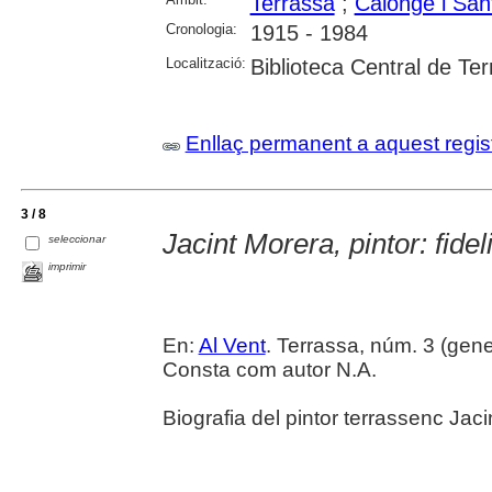
Terrassa
;
Calonge i San
Cronologia:
1915 - 1984
Localització:
Biblioteca Central de Te
Enllaç permanent a aquest regis
3 / 8
Jacint Morera, pintor: fideli
seleccionar
imprimir
En:
Al Vent
. Terrassa, núm. 3 (gene
Consta com autor N.A.
Biografia del pintor terrassenc Jaci