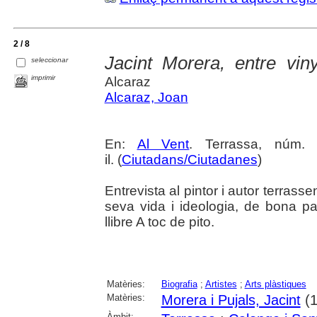
2 / 8
Jacint Morera, entre viny
seleccionar
imprimir
Alcaraz
Alcaraz, Joan
En:
Al Vent
. Terrassa, núm. 
il. (
Ciutadans/Ciutadanes
)
Entrevista al pintor i autor terrass
seva vida i ideologia, de bona pa
llibre A toc de pito.
Matèries:
Biografia
;
Artistes
;
Arts plàstiques
Matèries:
Morera i Pujals, Jacint
(1
Àmbit: