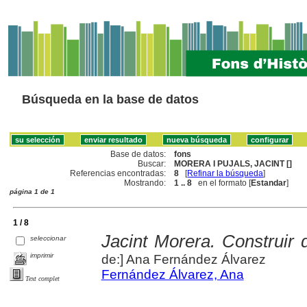
Búsqueda en la base de datos
Base de datos:
fons
Buscar:
MORERA I PUJALS, JACINT []
Referencias encontradas:
8
[
Refinar la búsqueda
]
Mostrando:
1 .. 8
en el formato [
Estandar
]
página 1 de 1
1 / 8
Jacint Morera. Construir 
seleccionar
imprimir
de:] Ana Fernández Álvarez
Fernández Álvarez, Ana
Text complet