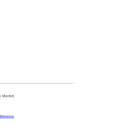
 Monfort,
 Mierencs
.