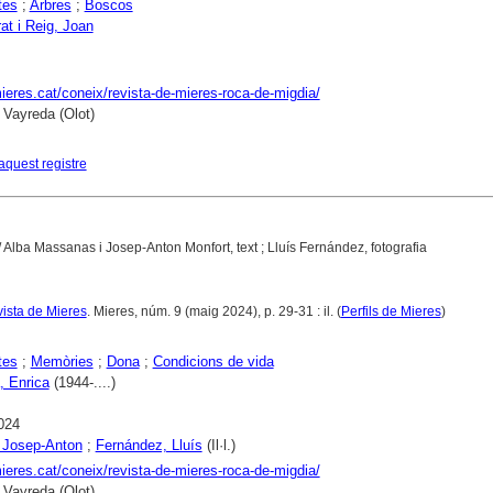
tes
;
Arbres
;
Boscos
at i Reig, Joan
mieres.cat/coneix/revista-de-mieres-roca-de-migdia/
 Vayreda (Olot)
aquest registre
 Alba Massanas i Josep-Anton Monfort, text ; Lluís Fernández, fotografia
vista de Mieres
. Mieres, núm. 9 (maig 2024), p. 29-31 : il. (
Perfils de Mieres
)
tes
;
Memòries
;
Dona
;
Condicions de vida
, Enrica
(1944-....)
024
 Josep-Anton
;
Fernández, Lluís
(Il·l.)
mieres.cat/coneix/revista-de-mieres-roca-de-migdia/
 Vayreda (Olot)