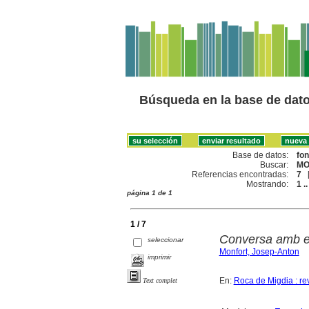
Búsqueda en la base de dat
Base de datos:
fo
Buscar:
MO
Referencias encontradas:
7
Mostrando:
1 ..
página 1 de 1
1 / 7
Conversa amb en
seleccionar
Monfort, Josep-Anton
imprimir
En:
Roca de Migdia : re
Text complet