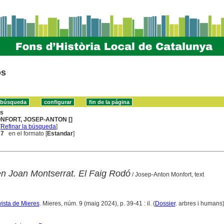
os
ns
NFORT, JOSEP-ANTON []
[
Refinar la búsqueda
]
 7
en el formato [
Estandar
]
 Joan Montserrat. El Faig Rodó
/ Josep-Anton Monfort, text
vista de Mieres
. Mieres, núm. 9 (maig 2024), p. 39-41 : il. (
Dossier
. arbres i humans