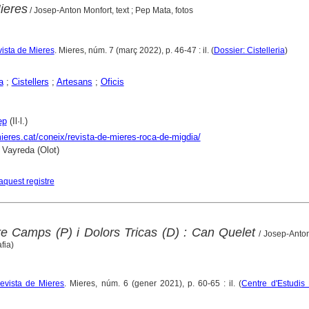
Mieres
/ Josep-Anton Monfort, text ; Pep Mata, fotos
vista de Mieres
. Mieres, núm. 7 (març 2022), p. 46-47 : il. (
Dossier: Cistelleria
)
a
;
Cistellers
;
Artesans
;
Oficis
ep
(Il·l.)
mieres.cat/coneix/revista-de-mieres-roca-de-migdia/
 Vayreda (Olot)
aquest registre
re Camps (P) i Dolors Tricas (D) : Can Quelet
/ Josep-Anton
fia)
evista de Mieres
. Mieres, núm. 6 (gener 2021), p. 60-65 : il. (
Centre d'Estudis