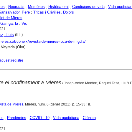
tes
;
Neorurals
;
Memòries
;
Història oral
;
Condicions de vida
;
Vida quotidia
ansalvador, Pere
;
Tricas i Crivillés, Dolors
et de Mieres
;
Garriga, la
;
Vic
021
z, Lluís
(Il·l.)
mieres.cat/coneix/revista-de-mieres-roca-de-migdia/
 Vayreda (Olot)
aquest registre
re el confinament a Mieres
/ Josep-Anton Monfort, Raquel Tasa, Lluís
vista de Mieres
. Mieres, núm. 6 (gener 2021), p. 15-33 : il.
es
;
Pandèmies
;
COVID - 19
;
Vida quotidiana
;
Crònica
021