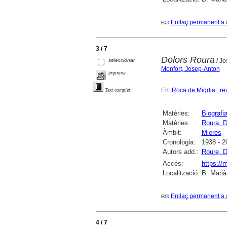
Enllaç permanent a 
3 / 7
Dolors Roura
seleccionar
/ Jo
Monfort, Josep-Anton
imprimir
En:
Roca de Migdia : re
Text complet
Matèries:
Biografi
Matèries:
Roura, D
Àmbit:
Mieres
Cronologia:
1938 - 2
Autors add.:
Roure, D
Accés:
https://
Localització:
B. Marià
Enllaç permanent a 
4 / 7