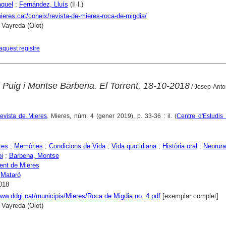
aquel
;
Fernández, Lluís
(Il·l.)
mieres.cat/coneix/revista-de-mieres-roca-de-migdia/
 Vayreda (Olot)
aquest registre
i Puig i Montse Barbena. El Torrent, 18-10-2018
/ Josep-Anto
evista de Mieres
. Mieres, núm. 4 (gener 2019), p. 33-36 : il. (
Centre d'Estudis
tes
;
Memòries
;
Condicions de Vida
;
Vida quotidiana
;
Història oral
;
Neorura
i
;
Barbena, Montse
ent de Mieres
;
Mataró
018
www.ddgi.cat/municipis/Mieres/Roca de Migdia no. 4.pdf
[exemplar complet]
 Vayreda (Olot)