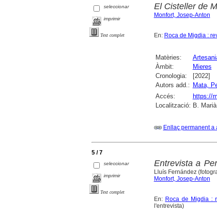
El Cisteller de 
seleccionar
Monfort, Josep-Anton
imprimir
En:
Roca de Migdia : re
Text complet
Matèries:
Artesani
Àmbit:
Mieres
Cronologia:
[2022]
Autors add.:
Mata, P
Accés:
https://
Localització:
B. Marià
Enllaç permanent a 
5 / 7
Entrevista a Pe
seleccionar
Lluís Fernández (fotogra
imprimir
Monfort, Josep-Anton
Text complet
En:
Roca de Migdia : r
l'entrevista)