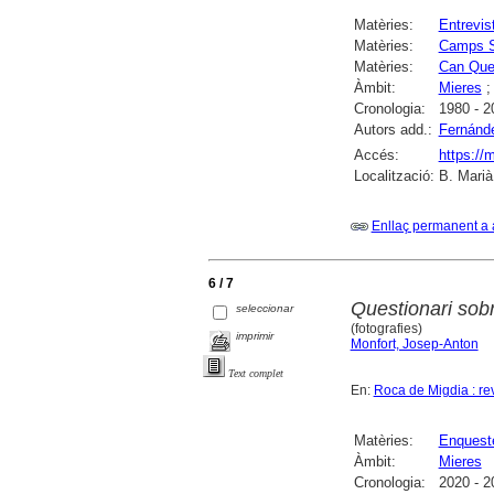
Matèries:
Entrevis
Matèries:
Camps S
Matèries:
Can Quel
Àmbit:
Mieres
Cronologia:
1980 - 2
Autors add.:
Fernánde
Accés:
https://
Localització:
B. Marià
Enllaç permanent a 
6 / 7
Questionari sob
seleccionar
(fotografies)
imprimir
Monfort, Josep-Anton
Text complet
En:
Roca de Migdia : re
Matèries:
Enquest
Àmbit:
Mieres
Cronologia:
2020 - 2