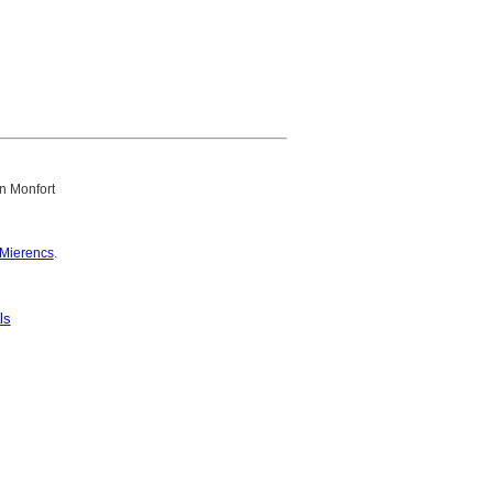
n Monfort
 Mierencs
.
ls