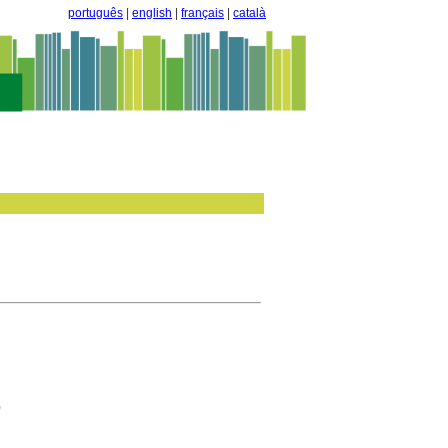
português
|
english
|
français
|
català
)