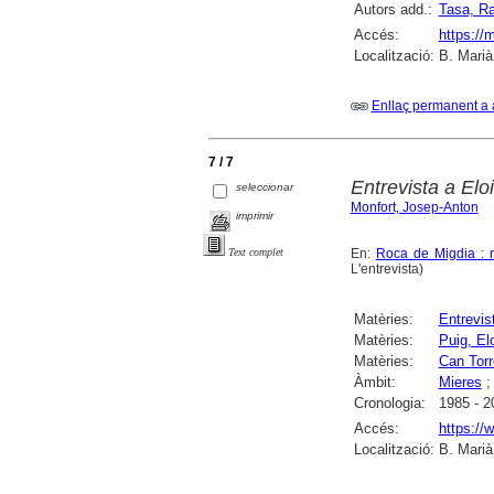
Autors add.:
Tasa, R
Accés:
https://
Localització:
B. Marià
Enllaç permanent a 
7 / 7
Entrevista a Elo
seleccionar
Monfort, Josep-Anton
imprimir
En:
Roca de Migdia : r
Text complet
L'entrevista)
Matèries:
Entrevis
Matèries:
Puig, Elo
Matèries:
Can Torr
Àmbit:
Mieres
Cronologia:
1985 - 2
Accés:
https://
Localització:
B. Marià