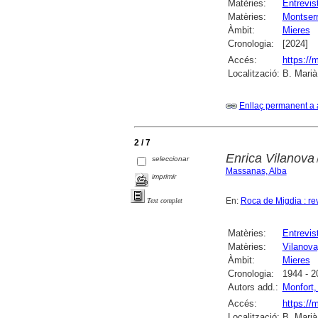
Matèries:
Entrevis
Matèries:
Montserr
Àmbit:
Mieres
Cronologia:
[2024]
Accés:
https://
Localització:
B. Marià
Enllaç permanent a 
2 / 7
Enrica Vilanova
seleccionar
/
Massanas, Alba
imprimir
En:
Roca de Migdia : re
Text complet
Matèries:
Entrevis
Matèries:
Vilanova
Àmbit:
Mieres
Cronologia:
1944 - 2
Autors add.:
Monfort,
Accés:
https://
Localització:
B. Marià