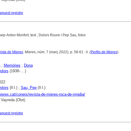
aquest registre
sep-Anton Monfort, text ; Dolors Roure i Pep Sau, fotos
vista de Mieres
. Mieres, núm. 7 (març 2022), p. 58-61 : il. (
Perfils de Mieres
)
a
;
Memòries
;
Dona
olors
(1938-....)
022
olors
(Il·l.) ;
Sau, Pep
(Il·l.)
mieres.cat/coneix/revista-de-mieres-roca-de-migdia/
 Vayreda (Olot)
aquest registre