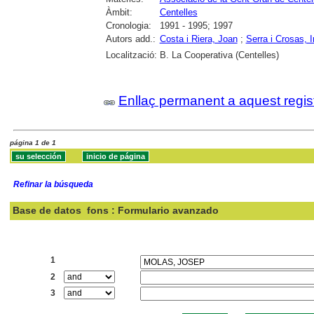
Àmbit:
Centelles
Cronologia:
1991 - 1995; 1997
Autors add.:
Costa i Riera, Joan
;
Serra i Crosas,
Localització:
B. La Cooperativa (Centelles)
Enllaç permanent a aquest regis
página 1 de 1
Refinar la búsqueda
Base de datos
fons : Formulario avanzado
Buscar:
1
2
3