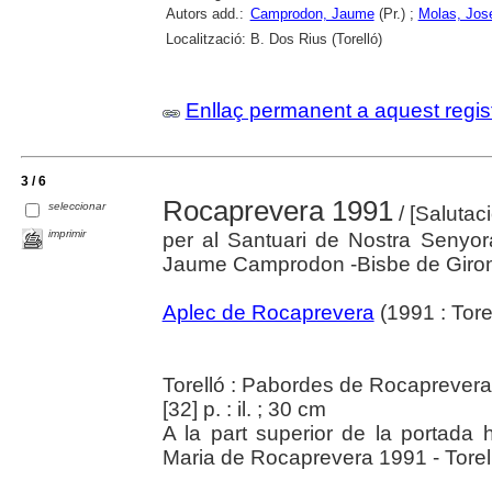
Autors add.:
Camprodon, Jaume
(Pr.) ;
Molas, Jos
Localització:
B. Dos Rius (Torelló)
Enllaç permanent a aquest regis
3 / 6
Rocaprevera 1991
seleccionar
/ [Salutac
imprimir
per al Santuari de Nostra Senyo
Jaume Camprodon -Bisbe de Girona-
Aplec de Rocaprevera
(1991 : Torel
Torelló : Pabordes de Rocaprevera
[32] p. : il. ; 30 cm
A la part superior de la portada 
Maria de Rocaprevera 1991 - Torel