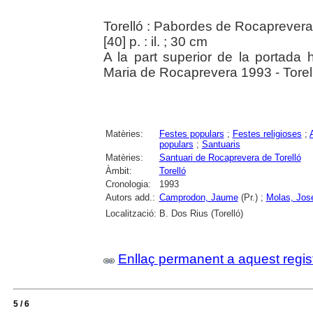
Torelló : Pabordes de Rocaprevera
[40] p. : il. ; 30 cm
A la part superior de la portada 
Maria de Rocaprevera 1993 - Torel
Matèries:
Festes populars
;
Festes religioses
;
populars
;
Santuaris
Matèries:
Santuari de Rocaprevera de Torelló
Àmbit:
Torelló
Cronologia:
1993
Autors add.:
Camprodon, Jaume
(Pr.) ;
Molas, Jos
Localització:
B. Dos Rius (Torelló)
Enllaç permanent a aquest regis
5 / 6