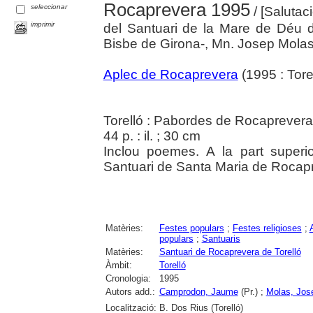
Rocaprevera 1995
seleccionar
/ [Salutac
imprimir
del Santuari de la Mare de Déu
Bisbe de Girona-, Mn. Josep Molas, 
Aplec de Rocaprevera
(1995 : Torel
Torelló : Pabordes de Rocaprevera
44 p. : il. ; 30 cm
Inclou poemes. A la part superio
Santuari de Santa Maria de Rocapr
Matèries:
Festes populars
;
Festes religioses
;
populars
;
Santuaris
Matèries:
Santuari de Rocaprevera de Torelló
Àmbit:
Torelló
Cronologia:
1995
Autors add.:
Camprodon, Jaume
(Pr.) ;
Molas, Jos
Localització:
B. Dos Rius (Torelló)