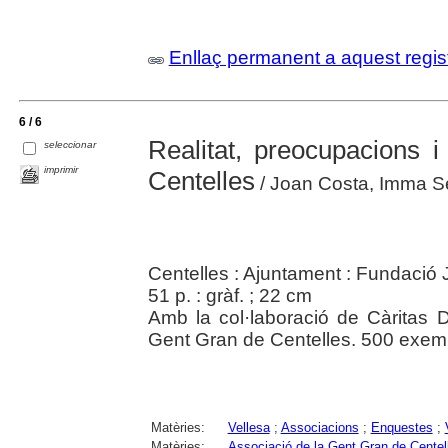
Enllaç permanent a aquest regis
6 / 6
Realitat, preocupacions i
seleccionar
imprimir
Centelles
/ Joan Costa, Imma Ser
Centelles : Ajuntament : Fundació 
51 p. : gràf. ; 22 cm
Amb la col·laboració de Càritas 
Gent Gran de Centelles. 500 exemp
Matèries:
Vellesa
;
Associacions
;
Enquestes
;
Matèries:
Associació de la Gent Gran de Centel