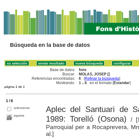
Búsqueda en la base de datos
Base de datos:
fons
Buscar:
MOLAS, JOSEP []
Referencias encontradas:
6
[
Refinar la búsqueda
]
Mostrando:
1 .. 6
en el formato [
Estandar
]
página 1 de 1
1 / 6
Aplec del Santuari de 
seleccionar
imprimir
1989: Torelló (Osona)
/ [
Parroquial per a Rocaprevera, Mn.
al.]