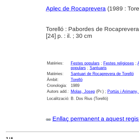
Aplec de Rocaprevera
(1989 : Torel
Torelló : Pabordes de Rocaprevera
[24] p. : il. ; 30 cm
Matèries:
Festes populars
;
Festes religioses
;
populars
;
Santuaris
Matèries:
Santuari de Rocaprevera de Torelló
Àmbit:
Torelló
Cronologia:
1989
Autors add.:
Molas, Josep
(Pr.) ;
Portús i Arimany,
Localització:
B. Dos Rius (Torelló)
Enllaç permanent a aquest regis
2 / 6