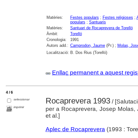
Matèries:
Festes populars
;
Festes religioses
;
populars
;
Santuaris
Matèries:
Santuari de Rocaprevera de Torelló
Àmbit:
Torelló
Cronologia:
1991
Autors add.:
Camprodon, Jaume
(Pr.) ;
Molas, Jos
Localització:
B. Dos Rius (Torelló)
Enllaç permanent a aquest regis
4 / 6
Rocaprevera 1993
seleccionar
/ [Salutac
imprimir
per a Rocaprevera, Josep Molas,
et al.]
Aplec de Rocaprevera
(1993 : Torel