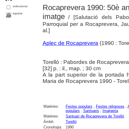
Rocaprevera 1990: 50è ani
seleccionar
imprimir
imatge
/ [Salutació dels Pab
Parroquial per a Rocaprevera, J
al.]
Aplec de Rocaprevera
(1990 : Torel
Torelló : Pabordes de Rocaprevera
[32] p. : il., map. ; 30 cm
A la part superior de la portada 
Maria de Rocaprevera 1990 - Torel
Matèries:
Festes populars
;
Festes religioses
;
populars
;
Santuaris
;
Imatgeria
Matèries:
Santuari de Rocaprevera de Torelló
Àmbit:
Torelló
Cronologia:
1990