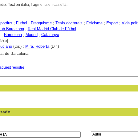
dix. Text en italià, fragments en castellà.
portius
;
Futbol
;
Franquisme
;
Tesis doctorals
;
Feixisme
;
Esport
;
Vida polí
lub Barcelona
;
Real Madrid Club de Fútbol
a
;
Barcelona
;
Madrid
;
Catalunya
1975]
Luciano
(Dir.) ;
Mira, Roberta
(Dir.)
tat de Barcelona
aquest registre
nzado
en el campo: