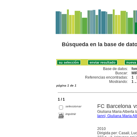
Búsqueda en la base de dat
Base de datos:
fo
Buscar:
MI
Referencias encontradas:
1
Mostrando:
1 ..
página 1 de 1
1 / 1
FC Barcelona vs
seleccionar
Giuliana Maria Alberta I
imprimir
Iannì, Giuliana Maria Al
2010
Dirigida per: Casali, Luc