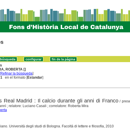
os
ns
RA, ROBERTA []
[
Refinar la búsqueda
]
 1
en el formato [
Estandar
]
 Real Madrid : Il calcio durante gli anni di Franco
/ prese
annì ; relatore: Luciano Casali ; correlatore: Roberta Mira
berta
iano. Università degli studi di Bologna. Facoltà di lettere e filosofia, 2010