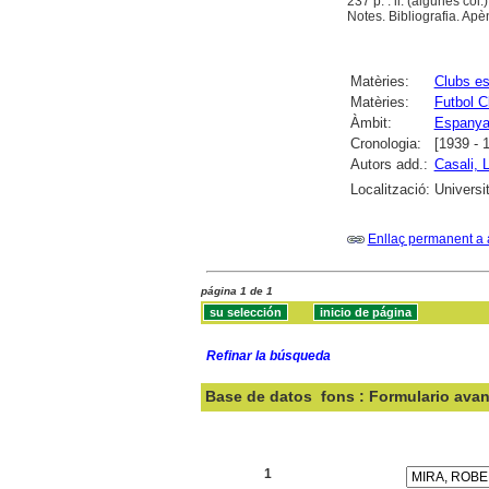
237 p. : il. (algunes col.)
Notes. Bibliografia. Apèn
Matèries:
Clubs es
Matèries:
Futbol C
Àmbit:
Espany
Cronologia:
[1939 - 
Autors add.:
Casali, 
Localització:
Universi
Enllaç permanent a 
página 1 de 1
Refinar la búsqueda
Base de datos
fons : Formulario ava
Buscar:
1