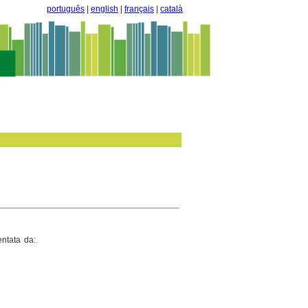
português
|
english
|
français
|
català
ntata da: