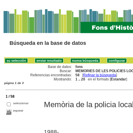
Búsqueda en la base de datos
Base de datos:
fons
Buscar:
MEMORIES DE LES POLICIES LO
Referencias encontradas:
58
[
Refinar la búsqueda
]
Mostrando:
1 .. 20
en el formato [
Estandar
]
página 1 de 3
1 / 58
Memòria de la policia local
seleccionar
imprimir
1988-