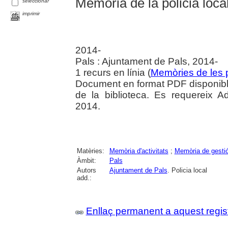
Memòria de la policia local 
seleccionar
imprimir
2014-
Pals : Ajuntament de Pals, 2014-
1 recurs en línia (
Memòries de les p
Document en format PDF disponible
de la biblioteca. Es requereix 
2014.
Matèries:
Memòria d'activitats
;
Memòria de gesti
Àmbit:
Pals
Autors
Ajuntament de Pals
. Policia local
add.:
Enllaç permanent a aquest regis