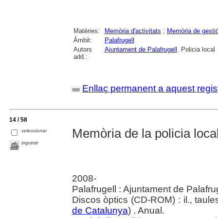
Matèries:
Memòria d'activitats
;
Memòria de gesti
Àmbit:
Palafrugell
Autors
Ajuntament de Palafrugell
. Policia local
add.:
Enllaç permanent a aquest regis
14 / 58
Memòria de la policia local
seleccionar
imprimir
2008-
Palafrugell : Ajuntament de Palafru
Discos òptics (CD-ROM) : il., taules
de Catalunya
) . Anual.