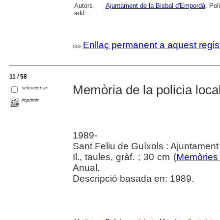
Autors
Ajuntament de la Bisbal d'Empordà
. Pol
add.:
Enllaç permanent a aquest regis
11 / 58
Memòria de la policia local
seleccionar
imprimir
1989-
Sant Feliu de Guíxols : Ajuntament
Il., taules, gràf. ; 30 cm (
Memòries 
Anual.
Descripció basada en: 1989.