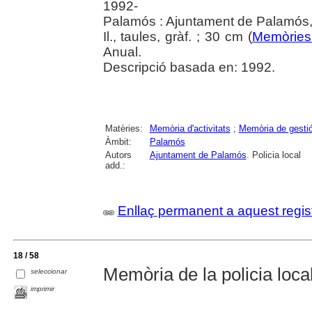
1992-
Palamós : Ajuntament de Palamós,
Il., taules, gràf. ; 30 cm (
Memòries 
Anual.
Descripció basada en: 1992.
Matèries:
Memòria d'activitats
;
Memòria de gesti
Àmbit:
Palamós
Autors
Ajuntament de Palamós
. Policia local
add.:
Enllaç permanent a aquest regis
18 / 58
Memòria de la policia local
seleccionar
imprimir