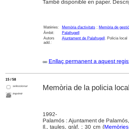
També disponible en paper. Descri
Matèries:
Memòria d'activitats
;
Memòria de gesti
Àmbit:
Palafrugell
Autors
Ajuntament de Palafrugell
. Policia local
add.:
Enllaç permanent a aquest regis
15 / 58
Memòria de la policia local
seleccionar
imprimir
1992-
Palamós : Ajuntament de Palamós,
Il., taules, gràf. ; 30 cm (
Memòries 