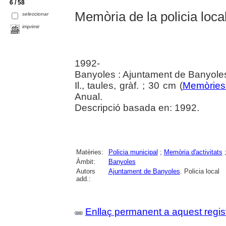
6 / 58
Memòria de la policia local
seleccionar
imprimir
1992-
Banyoles : Ajuntament de Banyole
Il., taules, gràf. ; 30 cm (
Memòries 
Anual.
Descripció basada en: 1992.
Matèries:
Policia municipal
;
Memòria d'activitats
Àmbit:
Banyoles
Autors
Ajuntament de Banyoles
. Policia local
add.:
Enllaç permanent a aquest regis