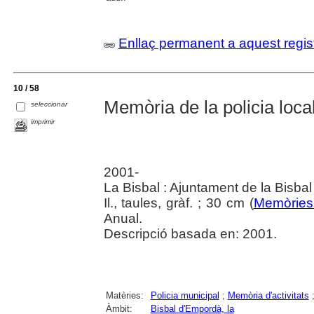
Enllaç permanent a aquest regis
10 / 58
Memòria de la policia local
seleccionar
imprimir
2001-
La Bisbal : Ajuntament de la Bisba
Il., taules, gràf. ; 30 cm (
Memòries 
Anual.
Descripció basada en: 2001.
Matèries:
Policia municipal
;
Memòria d'activitats
Àmbit:
Bisbal d'Empordà, la