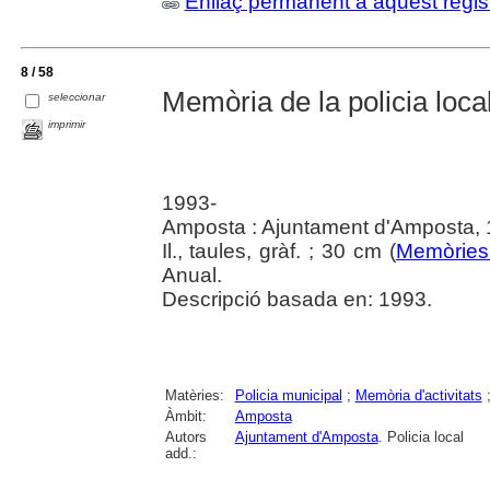
Enllaç permanent a aquest regis
8 / 58
Memòria de la policia local
seleccionar
imprimir
1993-
Amposta : Ajuntament d'Amposta, 
Il., taules, gràf. ; 30 cm (
Memòries 
Anual.
Descripció basada en: 1993.
Matèries:
Policia municipal
;
Memòria d'activitats
Àmbit:
Amposta
Autors
Ajuntament d'Amposta
. Policia local
add.: