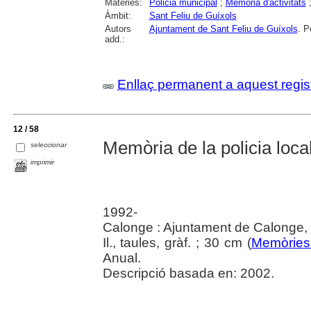
Matèries:
Policia municipal
;
Memòria d'activitats
Àmbit:
Sant Feliu de Guíxols
Autors
Ajuntament de Sant Feliu de Guíxols
. P
add.:
Enllaç permanent a aquest regis
12 / 58
Memòria de la policia local
seleccionar
imprimir
1992-
Calonge : Ajuntament de Calonge,
Il., taules, gràf. ; 30 cm (
Memòries 
Anual.
Descripció basada en: 2002.