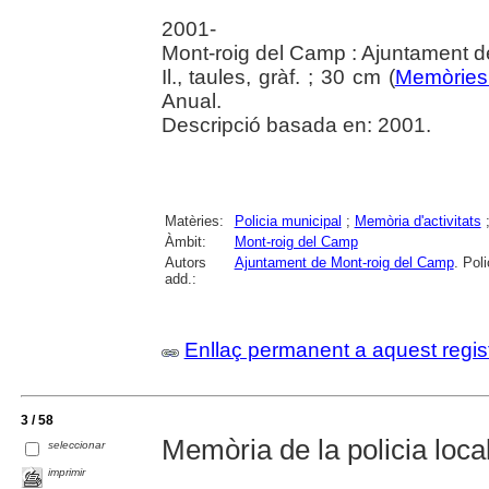
2001-
Mont-roig del Camp : Ajuntament d
Il., taules, gràf. ; 30 cm (
Memòries 
Anual.
Descripció basada en: 2001.
Matèries:
Policia municipal
;
Memòria d'activitats
Àmbit:
Mont-roig del Camp
Autors
Ajuntament de Mont-roig del Camp
. Poli
add.:
Enllaç permanent a aquest regis
3 / 58
Memòria de la policia local 
seleccionar
imprimir