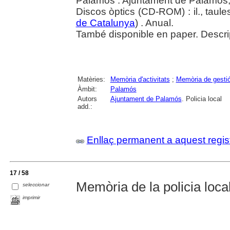
Palamós : Ajuntament de Palamós,
Discos òptics (CD-ROM) : il., taules
de Catalunya
) . Anual.
També disponible en paper. Descri
Matèries:
Memòria d'activitats
;
Memòria de gesti
Àmbit:
Palamós
Autors
Ajuntament de Palamós
. Policia local
add.:
Enllaç permanent a aquest regis
17 / 58
Memòria de la policia local
seleccionar
imprimir