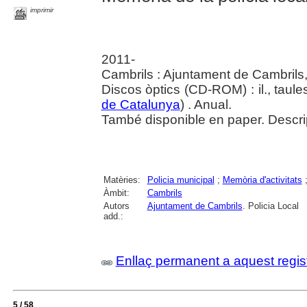
imprimir
2011-
Cambrils : Ajuntament de Cambrils
Discos òptics (CD-ROM) : il., taules
de Catalunya
) . Anual.
També disponible en paper. Descri
Matèries:
Policia municipal
;
Memòria d'activitats
Àmbit:
Cambrils
Autors
Ajuntament de Cambrils
. Policia Local
add.:
Enllaç permanent a aquest regis
5 / 58