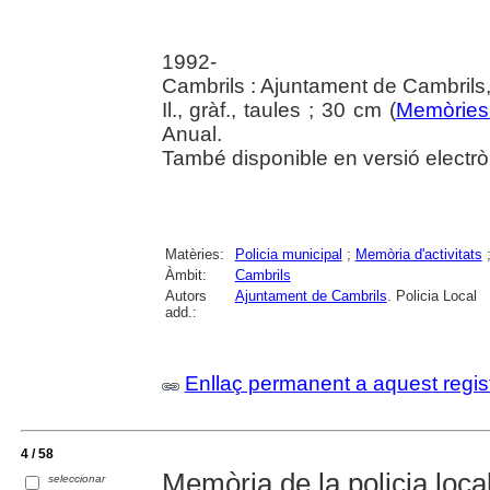
1992-
Cambrils : Ajuntament de Cambrils
Il., gràf., taules ; 30 cm (
Memòries 
Anual.
També disponible en versió electr
Matèries:
Policia municipal
;
Memòria d'activitats
Àmbit:
Cambrils
Autors
Ajuntament de Cambrils
. Policia Local
add.:
Enllaç permanent a aquest regis
4 / 58
Memòria de la policia local 
seleccionar