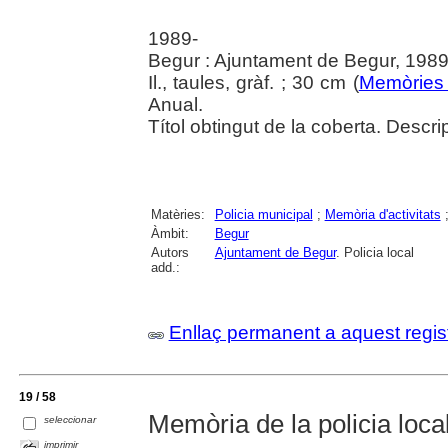
1989-
Begur : Ajuntament de Begur, 1989
Il., taules, gràf. ; 30 cm (
Memòries 
Anual.
Títol obtingut de la coberta. Descr
Matèries:
Policia municipal
;
Memòria d'activitats
Àmbit:
Begur
Autors
Ajuntament de Begur
. Policia local
add.:
Enllaç permanent a aquest regis
19 / 58
Memòria de la policia local 
seleccionar
imprimir