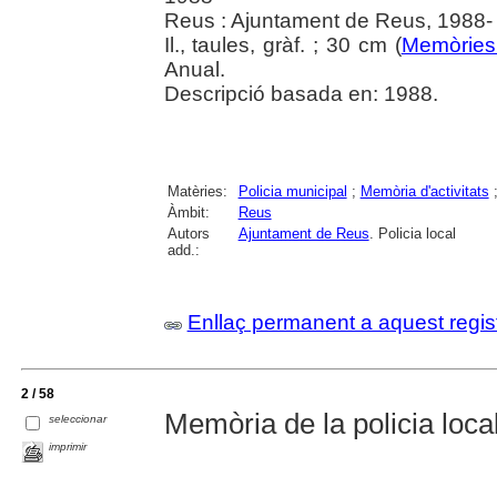
Reus : Ajuntament de Reus, 1988-
Il., taules, gràf. ; 30 cm (
Memòries 
Anual.
Descripció basada en: 1988.
Matèries:
Policia municipal
;
Memòria d'activitats
Àmbit:
Reus
Autors
Ajuntament de Reus
. Policia local
add.:
Enllaç permanent a aquest regis
2 / 58
Memòria de la policia local
seleccionar
imprimir