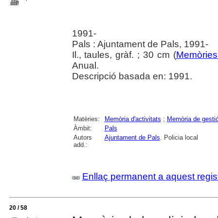
1991-
Pals : Ajuntament de Pals, 1991-
Il., taules, gràf. ; 30 cm (
Memòries 
Anual.
Descripció basada en: 1991.
Matèries:
Memòria d'activitats
;
Memòria de gesti
Àmbit:
Pals
Autors
Ajuntament de Pals
. Policia local
add.:
Enllaç permanent a aquest regis
20 / 58