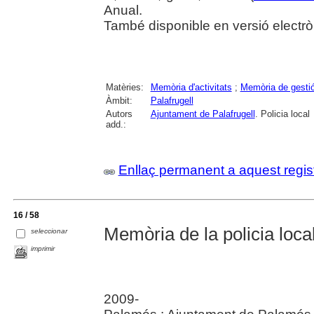
Anual.
També disponible en versió electr
Matèries:
Memòria d'activitats
;
Memòria de gesti
Àmbit:
Palafrugell
Autors
Ajuntament de Palafrugell
. Policia local
add.:
Enllaç permanent a aquest regis
16 / 58
Memòria de la policia local
seleccionar
imprimir
2009-