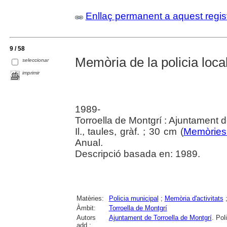
Enllaç permanent a aquest regis
9 / 58
Memòria de la policia local
seleccionar
imprimir
1989-
Torroella de Montgrí : Ajuntament d
Il., taules, gràf. ; 30 cm (
Memòries 
Anual.
Descripció basada en: 1989.
Matèries:
Policia municipal
;
Memòria d'activitats
Àmbit:
Torroella de Montgrí
Autors
Ajuntament de Torroella de Montgrí
. Pol
add.: