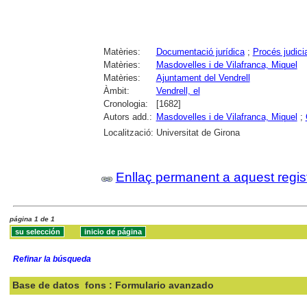
Matèries:
Documentació jurídica
;
Procés judicia
Matèries:
Masdovelles i de Vilafranca, Miquel
Matèries:
Ajuntament del Vendrell
Àmbit:
Vendrell, el
Cronologia:
[1682]
Autors add.:
Masdovelles i de Vilafranca, Miquel
;
Localització:
Universitat de Girona
Enllaç permanent a aquest regis
página 1 de 1
Refinar la búsqueda
Base de datos
fons : Formulario avanzado