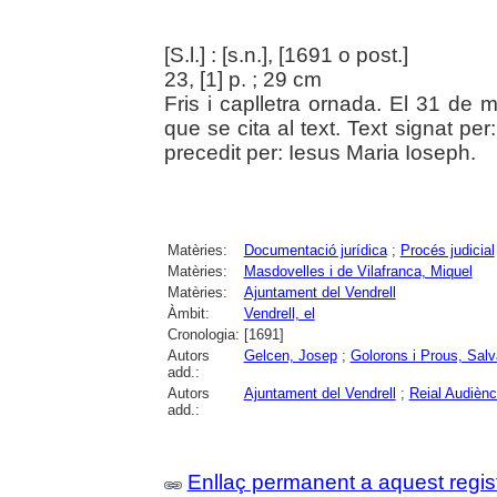
[S.l.] : [s.n.], [1691 o post.]
23, [1] p. ; 29 cm
Fris i caplletra ornada. El 31 d
que se cita al text. Text signat per
precedit per: Iesus Maria Ioseph.
Matèries:
Documentació jurídica
;
Procés judicial
Matèries:
Masdovelles i de Vilafranca, Miquel
Matèries:
Ajuntament del Vendrell
Àmbit:
Vendrell, el
Cronologia:
[1691]
Autors
Gelcen, Josep
;
Golorons i Prous, Salv
add.:
Autors
Ajuntament del Vendrell
;
Reial Audiènc
add.:
Enllaç permanent a aquest regis