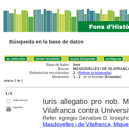
Búsqueda en la base de datos
Base de datos:
fons
Buscar:
MASDOVELLES I DE VILAFRANCA,
Referencias encontradas:
2
[
Refinar la búsqueda
]
Mostrando:
1 .. 2
en el formato [
Estandar
]
página 1 de 1
1 / 2
Iuris allegatio pro nob. 
seleccionar
imprimir
Vilafranca contra Univers
Refer. egregio Senatore D. Iosepho
Masdovelles i de Vilafranca, Mique