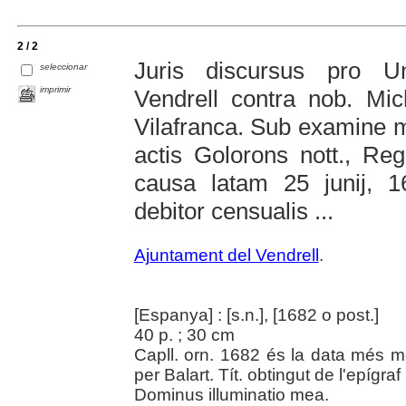
2 / 2
Juris discursus pro Un
seleccionar
imprimir
Vendrell contra nob. Mi
Vilafranca. Sub examine ma
actis Golorons nott., Re
causa latam 25 junij, 16
debitor censualis ...
Ajuntament del Vendrell
.
[Espanya] : [s.n.], [1682 o post.]
40 p. ; 30 cm
Capll. orn. 1682 és la data més mo
per Balart. Tít. obtingut de l'epígraf
Dominus illuminatio mea.