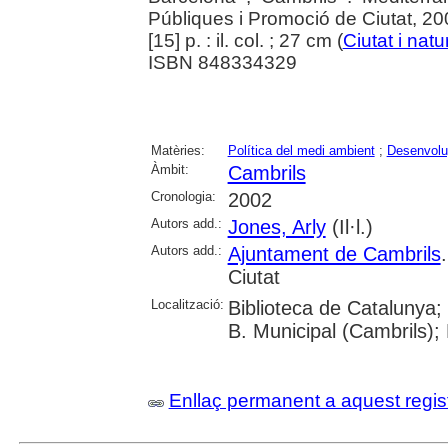
Públiques i Promoció de Ciutat, 20
[15] p. : il. col. ; 27 cm (
Ciutat i natu
ISBN 848334329
Matèries:
Política del medi ambient
;
Desenvolu
Àmbit:
Cambrils
Cronologia:
2002
Autors add.:
Jones, Arly
(Il·l.)
Autors add.:
Ajuntament de Cambrils
Ciutat
Localització:
Biblioteca de Catalunya;
B. Municipal (Cambrils); 
Enllaç permanent a aquest regis