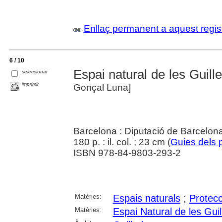
Enllaç permanent a aquest regis
6 / 10
Espai natural de les Guil
seleccionar
imprimir
Gonçal Luna]
Barcelona : Diputació de Barcelona
180 p. : il. col. ; 23 cm (
Guies dels 
ISBN 978-84-9803-293-2
Matèries:
Espais naturals
;
Protecc
Matèries:
Espai Natural de les Gui