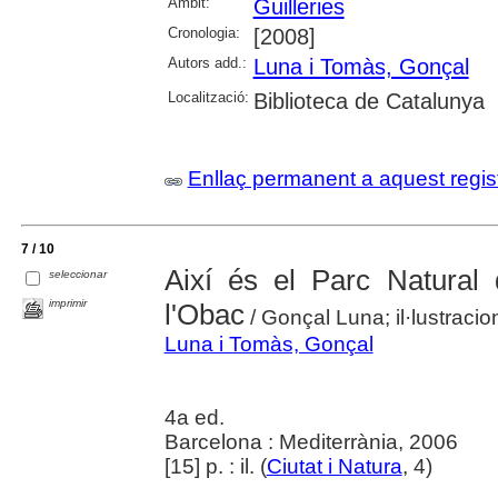
Àmbit:
Guilleries
Cronologia:
[2008]
Autors add.:
Luna i Tomàs, Gonçal
Localització:
Biblioteca de Catalunya
Enllaç permanent a aquest regis
7 / 10
Així és el Parc Natural
seleccionar
imprimir
l'Obac
/ Gonçal Luna; il·lustraci
Luna i Tomàs, Gonçal
4a ed.
Barcelona : Mediterrània, 2006
[15] p. : il. (
Ciutat i Natura
, 4)