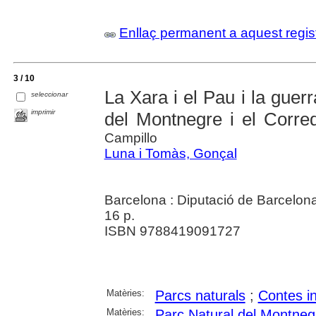
Enllaç permanent a aquest regis
3 / 10
La Xara i el Pau i la guer
seleccionar
imprimir
del Montnegre i el Corre
Campillo
Luna i Tomàs, Gonçal
Barcelona : Diputació de Barcelon
16 p.
ISBN 9788419091727
Matèries:
Parcs naturals
;
Contes in
Matèries:
Parc Natural del Montnegr