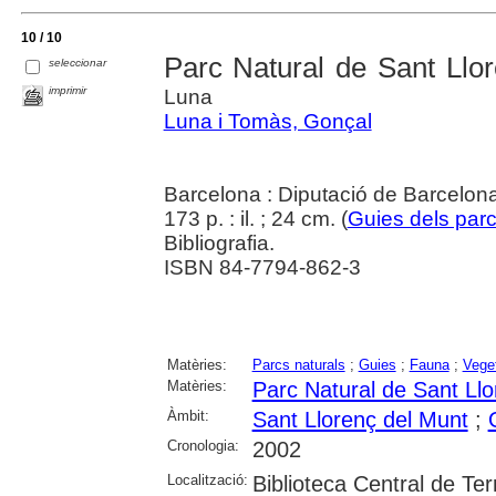
10 / 10
Parc Natural de Sant Llor
seleccionar
imprimir
Luna
Luna i Tomàs, Gonçal
Barcelona : Diputació de Barcelona.
173 p. : il. ; 24 cm. (
Guies dels par
Bibliografia.
ISBN 84-7794-862-3
Matèries:
Parcs naturals
;
Guies
;
Fauna
;
Vege
Matèries:
Parc Natural de Sant Llo
Àmbit:
Sant Llorenç del Munt
;
Cronologia:
2002
Localització:
Biblioteca Central de Te