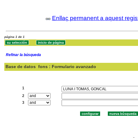
Enllaç permanent a aquest regis
página 1 de 1
Refinar la búsqueda
Base de datos
fons : Formulario avanzado
Buscar:
1
2
3