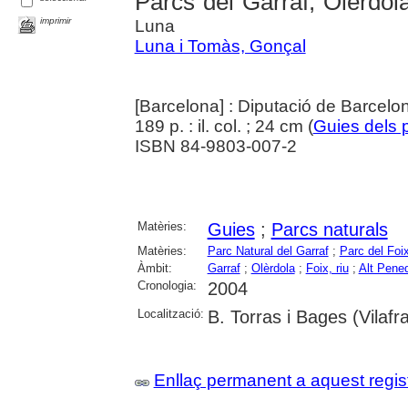
Parcs del Garraf, Olèrdola
imprimir
Luna
Luna i Tomàs, Gonçal
[Barcelona] : Diputació de Barcelo
189 p. : il. col. ; 24 cm (
Guies dels 
ISBN 84-9803-007-2
Matèries:
Guies
;
Parcs naturals
Matèries:
Parc Natural del Garraf
;
Parc del Foi
Àmbit:
Garraf
;
Olèrdola
;
Foix, riu
;
Alt Pene
Cronologia:
2004
Localització:
B. Torras i Bages (Vilaf
Enllaç permanent a aquest regis