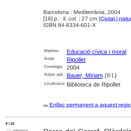
Barcelona : Mediterrània, 2004
[16] p. : il. col. ; 27 cm (
Ciutat i natu
ISBN 84-8334-601-X
Matèries:
Educació cívica i moral
Àmbit:
Ripollet
Cronologia:
2004
Autors add.:
Bauer, Miriam
(Il·l.)
Localització:
Biblioteca de Ripollet
Enllaç permanent a aquest regis
9 / 10
seleccionar