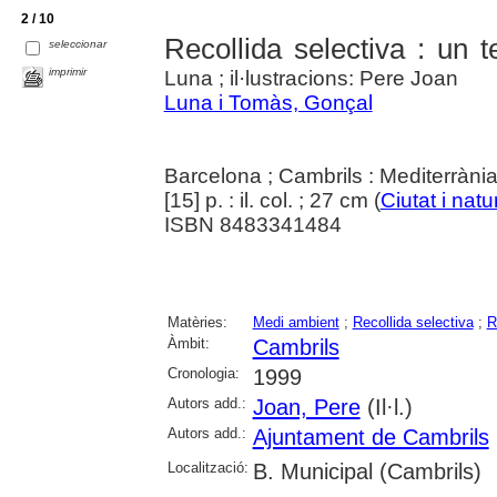
2 / 10
Recollida selectiva : un
seleccionar
imprimir
Luna ; il·lustracions: Pere Joan
Luna i Tomàs, Gonçal
Barcelona ; Cambrils : Mediterràni
[15] p. : il. col. ; 27 cm (
Ciutat i natu
ISBN 8483341484
Matèries:
Medi ambient
;
Recollida selectiva
;
R
Àmbit:
Cambrils
Cronologia:
1999
Autors add.:
Joan, Pere
(Il·l.)
Autors add.:
Ajuntament de Cambrils
Localització:
B. Municipal (Cambrils)