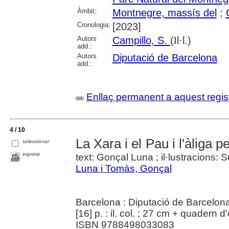
Àmbit:
Montnegre, massís del
;
Cronologia:
[2023]
Autors
Campillo, S.
(Il·l.)
add.:
Autors
Diputació de Barcelona
add.:
Enllaç permanent a aquest regis
4 / 10
La Xara i el Pau i l'àliga p
seleccionar
imprimir
text: Gonçal Luna ; il·lustracions:
Luna i Tomàs, Gonçal
Barcelona : Diputació de Barcelon
[16] p. : il. col. ; 27 cm + quadern d
ISBN 9788498033083