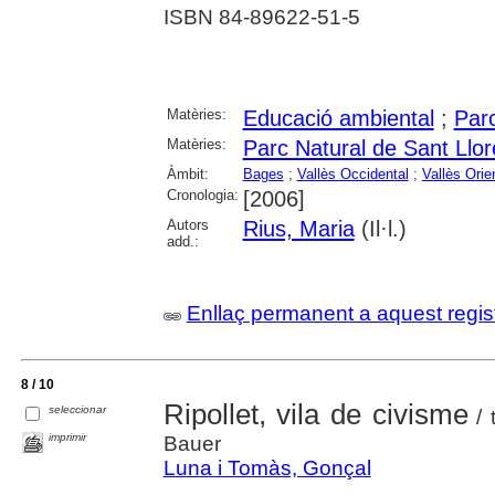
ISBN 84-89622-51-5
Matèries:
Educació ambiental
;
Parc
Matèries:
Parc Natural de Sant Llor
Àmbit:
Bages
;
Vallès Occidental
;
Vallès Orie
Cronologia:
[2006]
Autors
Rius, Maria
(Il·l.)
add.:
Enllaç permanent a aquest regis
8 / 10
Ripollet, vila de civisme
seleccionar
/ 
imprimir
Bauer
Luna i Tomàs, Gonçal