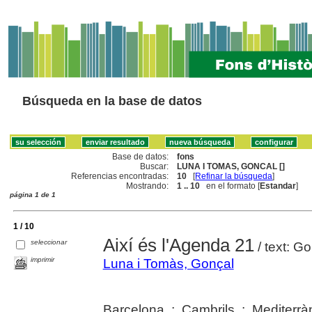
Búsqueda en la base de datos
Base de datos:
fons
Buscar:
LUNA I TOMAS, GONCAL []
Referencias encontradas:
10
[
Refinar la búsqueda
]
Mostrando:
1 .. 10
en el formato [
Estandar
]
página 1 de 1
1 / 10
Així és l'Agenda 21
seleccionar
/ text: Go
imprimir
Luna i Tomàs, Gonçal
Barcelona ; Cambrils : Mediterr