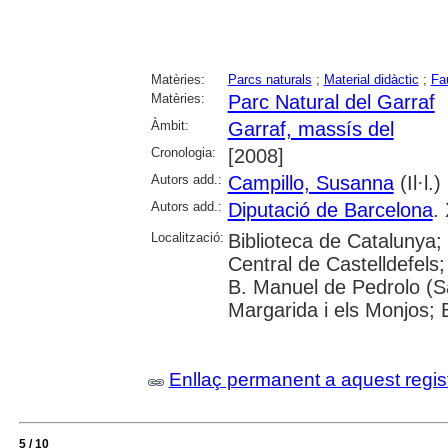
Matèries:
Parcs naturals
;
Material didàctic
;
Fa
Matèries:
Parc Natural del Garraf
Àmbit:
Garraf, massís del
Cronologia:
[2008]
Autors add.:
Campillo, Susanna
(Il·l.)
Autors add.:
Diputació de Barcelona
.
Localització:
Biblioteca de Catalunya;
Central de Castelldefels;
B. Manuel de Pedrolo (S
Margarida i els Monjos; B
Enllaç permanent a aquest regis
5 / 10