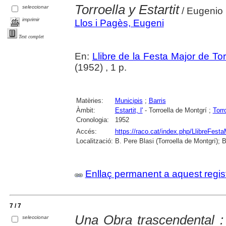
Torroella y Estartit
seleccionar
/ Eugenio 
imprimir
Llos i Pagès, Eugeni
Text complet
En:
Llibre de la Festa Major de To
(1952) , 1 p.
Matèries:
Municipis
;
Barris
Àmbit:
Estartit, l'
- Torroella de Montgrí ;
Torr
Cronologia:
1952
Accés:
https://raco.cat/index.php/LlibreFesta
Localització:
B. Pere Blasi (Torroella de Montgrí); 
Enllaç permanent a aquest regis
7 / 7
Una Obra trascendental : 
seleccionar