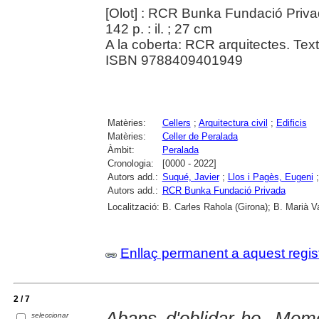
[Olot] : RCR Bunka Fundació Priv
142 p. : il. ; 27 cm
A la coberta: RCR arquitectes. Text 
ISBN 9788409401949
Matèries:
Cellers
;
Arquitectura civil
;
Edificis
Matèries:
Celler de Peralada
Àmbit:
Peralada
Cronologia:
[0000 - 2022]
Autors add.:
Suqué, Javier
;
Llos i Pagès, Eugeni
Autors add.:
RCR Bunka Fundació Privada
Localització:
B. Carles Rahola (Girona); B. Marià V
Enllaç permanent a aquest regis
2 / 7
Abans d'oblidar-ho. Memòr
seleccionar