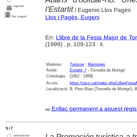
imprimir
l'Estartit
/ Eugenio Llos Pagès
Llos i Pagès, Eugeni
Text complet
En:
Llibre de la Festa Major de To
(1999) , p. 109-123 : il.
Matèries:
Turisme
;
Memòries
Àmbit:
Estartit, l'
- Torroella de Montgrí
Cronologia:
[1952 - 1999]
Accés:
https://raco.cat/index.php/LlibreFesta
Localització:
B. Pere Blasi (Torroella de Montgrí); 
Enllaç permanent a aquest regis
5 / 7
La Promoción turística a 
seleccionar