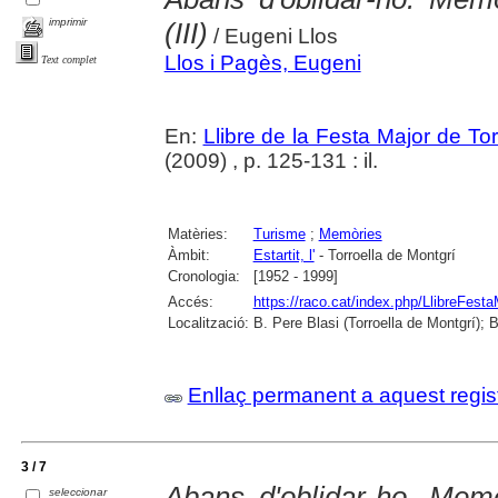
imprimir
(III)
/ Eugeni Llos
Llos i Pagès, Eugeni
Text complet
En:
Llibre de la Festa Major de To
(2009) , p. 125-131 : il.
Matèries:
Turisme
;
Memòries
Àmbit:
Estartit, l'
- Torroella de Montgrí
Cronologia:
[1952 - 1999]
Accés:
https://raco.cat/index.php/LlibreFesta
Localització:
B. Pere Blasi (Torroella de Montgrí); 
Enllaç permanent a aquest regis
3 / 7
Abans d'oblidar-ho. Memòr
seleccionar