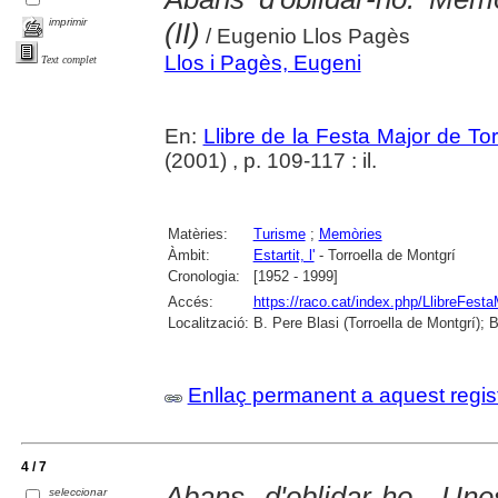
imprimir
(II)
/ Eugenio Llos Pagès
Llos i Pagès, Eugeni
Text complet
En:
Llibre de la Festa Major de To
(2001) , p. 109-117 : il.
Matèries:
Turisme
;
Memòries
Àmbit:
Estartit, l'
- Torroella de Montgrí
Cronologia:
[1952 - 1999]
Accés:
https://raco.cat/index.php/LlibreFesta
Localització:
B. Pere Blasi (Torroella de Montgrí); 
Enllaç permanent a aquest regis
4 / 7
Abans d'oblidar-ho. Un
seleccionar