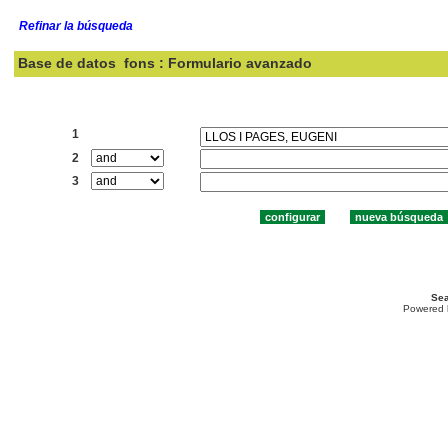
Refinar la búsqueda
Base de datos
fons : Formulario avanzado
Buscar:
1
2
3
Sea
Powered