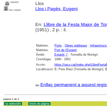
imprimir
Llos
Llos i Pagès, Eugeni
Text complet
En:
Llibre de la Festa Major de To
(1951) , 2 p. : il.
Matèries:
Ports
;
Obres públiques
;
Infraestruct
Matèries:
Port de l'Estartit
Àmbit:
Estartit, l'
- Torroella de Montgrí
Cronologia:
1946 - 1951
Accés:
https://raco.cat/index.php/LlibreFesta
Localització:
B. Pere Blasi (Torroella de Montgrí); 
Enllaç permanent a aquest regis
página 1 de 1