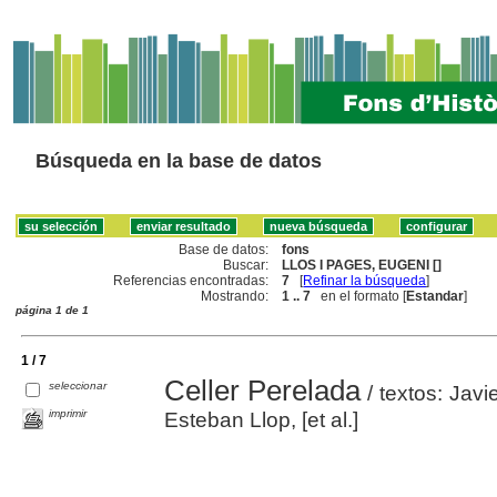
Búsqueda en la base de datos
Base de datos:
fons
Buscar:
LLOS I PAGES, EUGENI []
Referencias encontradas:
7
[
Refinar la búsqueda
]
Mostrando:
1 .. 7
en el formato [
Estandar
]
página 1 de 1
1 / 7
Celler Perelada
seleccionar
/ textos: Javi
imprimir
Esteban Llop, [et al.]