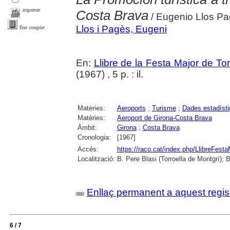
imprimir
Costa Brava
/ Eugenio Llos P
Llos i Pagès, Eugeni
Text complet
En:
Llibre de la Festa Major de To
(1967) , 5 p. : il.
Matèries:
Aeroports
;
Turisme
;
Dades estadíst
Matèries:
Aeroport de Girona-Costa Brava
Àmbit:
Girona
;
Costa Brava
Cronologia:
[1967]
Accés:
https://raco.cat/index.php/LlibreFesta
Localització:
B. Pere Blasi (Torroella de Montgrí); 
Enllaç permanent a aquest regis
6 / 7