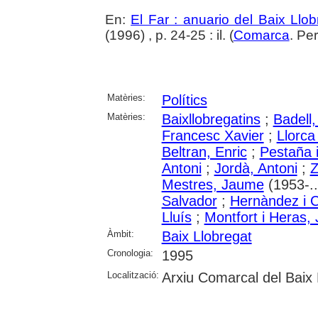
En:
El Far : anuario del Baix Llob
(1996) , p. 24-25 : il. (
Comarca
. Pe
Matèries:
Polítics
Matèries:
Baixllobregatins
;
Badell
Francesc Xavier
;
Llorca
Beltran, Enric
;
Pestaña 
Antoni
;
Jordà, Antoni
;
Z
Mestres, Jaume
(1953-..
Salvador
;
Hernàndez i C
Lluís
;
Montfort i Heras,
Àmbit:
Baix Llobregat
Cronologia:
1995
Localització:
Arxiu Comarcal del Baix 