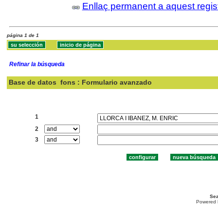
Enllaç permanent a aquest regis
página 1 de 1
Refinar la búsqueda
Base de datos
fons : Formulario avanzado
Buscar:
1
2
3
Sea
Powered