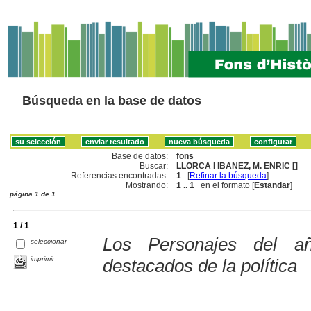
Búsqueda en la base de datos
Base de datos:
fons
Buscar:
LLORCA I IBANEZ, M. ENRIC []
Referencias encontradas:
1
[
Refinar la búsqueda
]
Mostrando:
1 .. 1
en el formato [
Estandar
]
página 1 de 1
1 / 1
Los Personajes del a
seleccionar
imprimir
destacados de la política