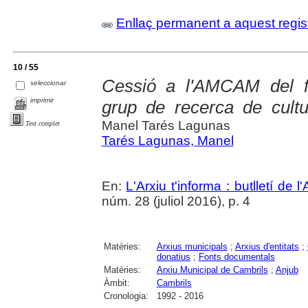
Enllaç permanent a aquest regis
10 / 55
Cessió a l'AMCAM del f
seleccionar
imprimir
grup de recerca de cultu
Manel Tarés Lagunas
Text complet
Tarés Lagunas, Manel
En:
L'Arxiu t'informa : butlletí de 
núm. 28 (juliol 2016), p. 4
Matèries:
Arxius municipals
;
Arxius d'entitats
;
donatius
;
Fonts documentals
Matèries:
Arxiu Municipal de Cambrils
;
Anjub
Àmbit:
Cambrils
Cronologia:
1992 - 2016