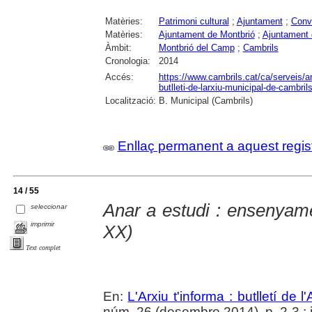
Matèries:
Patrimoni cultural
;
Ajuntament
;
Conv
Matèries:
Ajuntament de Montbrió
;
Ajuntament 
Àmbit:
Montbrió del Camp
;
Cambrils
Cronologia:
2014
Accés:
https://www.cambrils.cat/ca/serveis/arx
butlleti-de-larxiu-municipal-de-cambrils
Localització:
B. Municipal (Cambrils)
Enllaç permanent a aquest regis
14 / 55
Anar a estudi : ensenyame
seleccionar
imprimir
XX)
Text complet
En:
L'Arxiu t'informa : butlletí de 
núm. 26 (desembre 2014), p. 2-3 : i