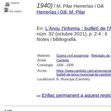
imprimir
1940)
/ M. Pilar Herrerías i Gili
Herrerías i Gili, M. Pilar
Text complet
En:
L'Arxiu t'informa : butlletí de 
núm. 32 (octubre 2021), p. 2-4 : il.
Notes i bibliografia.
Matèries:
Guerra civil espanyola
;
Refugiats de 
Àmbit:
Cambrils
Cronologia:
1936 - 1939
Accés:
https://www.cambrils.cat/ca/serveis/arx
butlleti-de-larxiu-municipal-de-cambrils
Localització:
B. Municipal (Cambrils)
Enllaç permanent a aquest regis