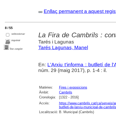
Enllaç permanent a aquest regis
8 / 55
La Fira de Cambrils : cont
seleccionar
imprimir
Tarés i Lagunas
Tarés Lagunas, Manel
Text complet
En:
L'Arxiu t'informa : butlletí de 
núm. 29 (maig 2017), p. 1-4 : il.
Matèries:
Fires i exposicions
Àmbit:
Cambrils
Cronologia:
[1322 - 2016]
Accés:
https://www.cambrils.cat/ca/serveis/arx
butlleti-de-larxiu-municipal-de-cambrils
Localització:
B. Municipal (Cambrils)