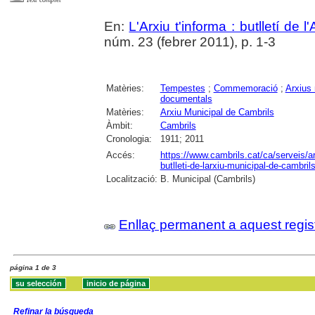
En:
L'Arxiu t'informa : butlletí de 
núm. 23 (febrer 2011), p. 1-3
Matèries:
Tempestes
;
Commemoració
;
Arxius
documentals
Matèries:
Arxiu Municipal de Cambrils
Àmbit:
Cambrils
Cronologia:
1911; 2011
Accés:
https://www.cambrils.cat/ca/serveis/arx
butlleti-de-larxiu-municipal-de-cambrils
Localització:
B. Municipal (Cambrils)
Enllaç permanent a aquest regis
página 1 de 3
Refinar la búsqueda