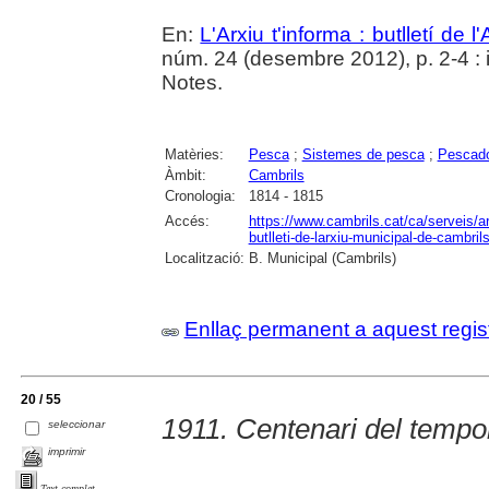
En:
L'Arxiu t'informa : butlletí de 
núm. 24 (desembre 2012), p. 2-4 : i
Notes.
Matèries:
Pesca
;
Sistemes de pesca
;
Pescad
Àmbit:
Cambrils
Cronologia:
1814 - 1815
Accés:
https://www.cambrils.cat/ca/serveis/arx
butlleti-de-larxiu-municipal-de-cambrils
Localització:
B. Municipal (Cambrils)
Enllaç permanent a aquest regis
20 / 55
1911. Centenari del tempo
seleccionar
imprimir
Text complet