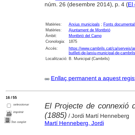
núm. 26 (desembre 2014), p. 4 (
El
Matèries:
Arxius municipals
;
Fonts documental
Matèries:
Ajuntament de Montbrió
Àmbit:
Montbrió del Camp
Cronologia:
1875
Accés:
https://www.cambrils.cat/ca/serveis/arx
butlleti-de-larxiu-municipal-de-cambrils
Localització:
B. Municipal (Cambrils)
Enllaç permanent a aquest regis
16 / 55
El Projecte de connexió 
seleccionar
imprimir
(1885)
/ Jordi Martí Henneberg
Martí Henneberg, Jordi
Text complet