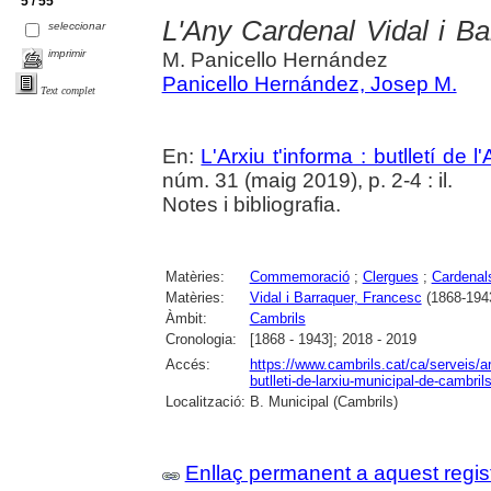
5 / 55
L'Any Cardenal Vidal i Ba
seleccionar
imprimir
M. Panicello Hernández
Panicello Hernández, Josep M.
Text complet
En:
L'Arxiu t'informa : butlletí de 
núm. 31 (maig 2019), p. 2-4 : il.
Notes i bibliografia.
Matèries:
Commemoració
;
Clergues
;
Cardenal
Matèries:
Vidal i Barraquer, Francesc
(1868-194
Àmbit:
Cambrils
Cronologia:
[1868 - 1943]; 2018 - 2019
Accés:
https://www.cambrils.cat/ca/serveis/arx
butlleti-de-larxiu-municipal-de-cambrils
Localització:
B. Municipal (Cambrils)
Enllaç permanent a aquest regis