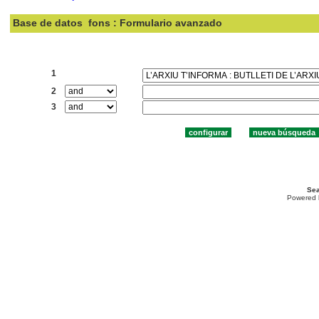
Base de datos
fons : Formulario avanzado
Buscar:
1
2
3
Sea
Powered