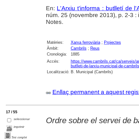
En:
L'Arxiu t'informa : butlletí de 
núm. 25 (novembre 2013), p. 2-3 : i
Notes.
Matèries:
Xarxa ferroviària
;
Projectes
Àmbit:
Cambrils
;
Reus
Cronologia:
1885
Accés:
https://www.cambrils.cat/ca/serveis/arx
butlleti-de-larxiu-municipal-de-cambrils
Localització:
B. Municipal (Cambrils)
Enllaç permanent a aquest regis
17 / 55
Ordre sobre el servei de 
seleccionar
imprimir
Text complet