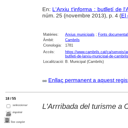
En:
L'Arxiu t'informa : butlletí de 
núm. 25 (novembre 2013), p. 4 (
El
Matèries:
Arxius municipals
;
Fonts documental
Àmbit:
Cambrils
Cronologia:
1781
Accés:
https://www.cambrils.cat/ca/serveis/arx
butlleti-de-larxiu-municipal-de-cambrils
Localització:
B. Municipal (Cambrils)
Enllaç permanent a aquest regis
18 / 55
L'Arrribada del turisme a
seleccionar
imprimir
Text complet