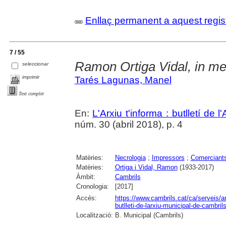
Enllaç permanent a aquest regis
7 / 55
Ramon Ortiga Vidal, in m
seleccionar
imprimir
Tarés Lagunas, Manel
Text complet
En:
L'Arxiu t'informa : butlletí de 
núm. 30 (abril 2018), p. 4
Matèries:
Necrologia
;
Impressors
;
Comerciant
Matèries:
Ortiga i Vidal, Ramon
(1933-2017)
Àmbit:
Cambrils
Cronologia:
[2017]
Accés:
https://www.cambrils.cat/ca/serveis/arx
butlleti-de-larxiu-municipal-de-cambrils
Localització:
B. Municipal (Cambrils)