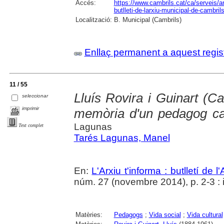
Accés:
https://www.cambrils.cat/ca/serveis/arx
butlleti-de-larxiu-municipal-de-cambrils
Localització:
B. Municipal (Cambrils)
Enllaç permanent a aquest regis
11 / 55
Lluís Rovira i Guinart (C
seleccionar
imprimir
memòria d'un pedagog catò
Lagunas
Text complet
Tarés Lagunas, Manel
En:
L'Arxiu t'informa : butlletí de 
núm. 27 (novembre 2014), p. 2-3 : i
Matèries:
Pedagogs
;
Vida social
;
Vida cultural