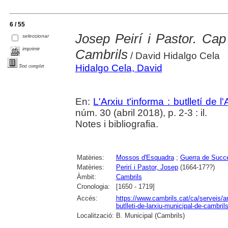
6 / 55
Josep Peirí i Pastor. Ca
seleccionar
imprimir
Cambrils
/ David Hidalgo Cela
Hidalgo Cela, David
Text complet
En:
L'Arxiu t'informa : butlletí de 
núm. 30 (abril 2018), p. 2-3 : il.
Notes i bibliografia.
Matèries:
Mossos d'Esquadra
;
Guerra de Succ
Matèries:
Perirí i Pastor, Josep
(1664-17??)
Àmbit:
Cambrils
Cronologia:
[1650 - 1719]
Accés:
https://www.cambrils.cat/ca/serveis/arx
butlleti-de-larxiu-municipal-de-cambrils
Localització:
B. Municipal (Cambrils)