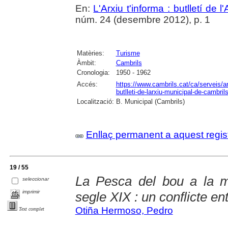
En:
L'Arxiu t'informa : butlletí de 
núm. 24 (desembre 2012), p. 1
Matèries:
Turisme
Àmbit:
Cambrils
Cronologia:
1950 - 1962
Accés:
https://www.cambrils.cat/ca/serveis/arx
butlleti-de-larxiu-municipal-de-cambrils
Localització:
B. Municipal (Cambrils)
Enllaç permanent a aquest regis
19 / 55
La Pesca del bou a la m
seleccionar
imprimir
segle XIX : un conflicte en
Otiña Hermoso, Pedro
Text complet