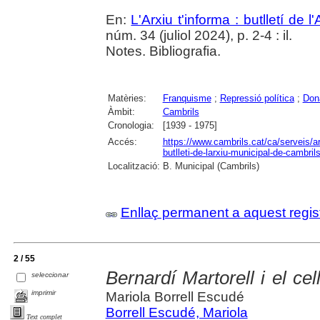
En:
L'Arxiu t'informa : butlletí de 
núm. 34 (juliol 2024), p. 2-4 : il.
Notes. Bibliografia.
Matèries:
Franquisme
;
Repressió política
;
Don
Àmbit:
Cambrils
Cronologia:
[1939 - 1975]
Accés:
https://www.cambrils.cat/ca/serveis/arx
butlleti-de-larxiu-municipal-de-cambrils
Localització:
B. Municipal (Cambrils)
Enllaç permanent a aquest regis
2 / 55
Bernardí Martorell i el ce
seleccionar
imprimir
Mariola Borrell Escudé
Borrell Escudé, Mariola
Text complet