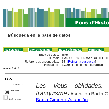
Búsqueda en la base de datos
Base de datos:
fons
Buscar:
L'ARXIU T'INFORMA : BUTLLETI 
Referencias encontradas:
55
[
Refinar la búsqueda
]
Mostrando:
1 .. 20
en el formato [
Estandar
]
página 1 de 3
1 / 55
Les Veus oblidades. 
seleccionar
imprimir
franquisme
/ Asunción Badia 
Badia Gimeno, Asunción
Text complet