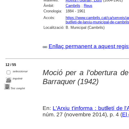
Matèries:
Rovira i Guinart, Lluís
(1884-1961)
Àmbit:
Cambrils
;
Reus
Cronologia:
1884 - 1961
Accés:
https://www.cambrils.cat/ca/serveis/arx
butlleti-de-larxiu-municipal-de-cambrils
Localització:
B. Municipal (Cambrils)
Enllaç permanent a aquest regis
12 / 55
Moció per a l'obertura de
seleccionar
imprimir
Barraquer (1942)
Text complet
En:
L'Arxiu t'informa : butlletí de 
núm. 27 (novembre 2014), p. 4 (
El