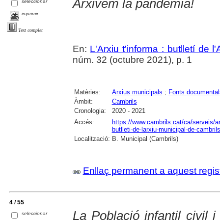
Arxivem la pandèmia!
seleccionar
imprimir
Text complet
En:
L'Arxiu t'informa : butlletí de 
núm. 32 (octubre 2021), p. 1
Matèries:
Arxius municipals
;
Fonts documental
Àmbit:
Cambrils
Cronologia:
2020 - 2021
Accés:
https://www.cambrils.cat/ca/serveis/arx
butlleti-de-larxiu-municipal-de-cambrils
Localització:
B. Municipal (Cambrils)
Enllaç permanent a aquest regis
4 / 55
La Població infantil civil
seleccionar