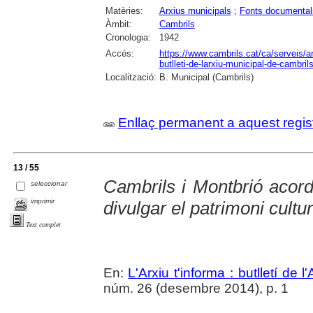
Matèries:
Arxius municipals
;
Fonts documental
Àmbit:
Cambrils
Cronologia:
1942
Accés:
https://www.cambrils.cat/ca/serveis/arx
butlleti-de-larxiu-municipal-de-cambrils
Localització:
B. Municipal (Cambrils)
Enllaç permanent a aquest regis
13 / 55
Cambrils i Montbrió acord
seleccionar
imprimir
divulgar el patrimoni cultur
Text complet
En:
L'Arxiu t'informa : butlletí de 
núm. 26 (desembre 2014), p. 1