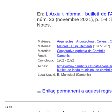
En:
L'Arxiu t'informa : butlletí de 
núm. 33 (novembre 2021), p. 1-4 : i
Notes.
Matèries:
Arquitectes
;
Arquitectura
;
Cellers
;
C
Matèries:
Matorell i Puig, Bernardí
(1877-1937)
Matèries:
Cooperativa Agrícola de Cambrils
Àmbit:
Cambrils
Cronologia:
1902 - 2022
Accés:
https://www.cambrils.cat/ca/serveis/arx
butlleti-de-larxiu-municipal-de-cambrils
Localització:
B. Municipal (Cambrils)
Enllaç permanent a aquest regis
3 / 55