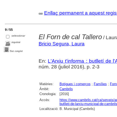
Enllaç permanent a aquest regis
9 / 55
El Forn de cal Tallero
seleccionar
/ Laur
imprimir
Bricio Segura, Laura
Text complet
En:
L'Arxiu t'informa : butlletí de 
núm. 28 (juliol 2016), p. 2-3
Matèries:
Botigues i comerços
;
Famílies
;
Forn
Àmbit:
Cambrils
Cronologia:
[2016]
Accés:
https://www.cambrils.cat/ca/serveis/arx
butlleti-de-larxiu-municipal-de-cambrils
Localització:
B. Municipal (Cambrils)