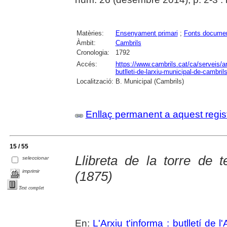
Matèries:
Ensenyament primari
;
Fonts documen
Àmbit:
Cambrils
Cronologia:
1792
Accés:
https://www.cambrils.cat/ca/serveis/arx
butlleti-de-larxiu-municipal-de-cambrils
Localització:
B. Municipal (Cambrils)
Enllaç permanent a aquest regis
15 / 55
Llibreta de la torre de t
seleccionar
imprimir
(1875)
Text complet
En:
L'Arxiu t'informa : butlletí de 