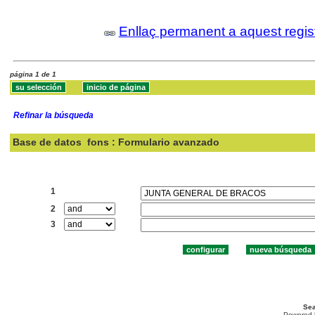
Enllaç permanent a aquest regis
página 1 de 1
Refinar la búsqueda
Base de datos
fons : Formulario avanzado
Buscar:
1
2
3
Sea
Powered