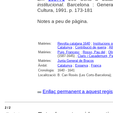
institucional
. Barcelona : Genera
Cultura, 1991. p. 173-181
Notes a peu de pàgina.
Matèries:
Revolta catalana 1640
;
Institucions p
Catalunya
;
Contribució de guerra
;
Al
Matèries:
Puig, Francesc
;
Rosso, Pau del
;
Oli
(1587-1645) ;
Claris i Casademunt, P
Matèries:
Junta General de Braços
Àmbit:
Catalunya
;
Espanya
;
França
Cronologia:
1640 - 1641
Localització:
B. Can Rosés (Les Corts-Barcelona); 
Enllaç permanent a aquest regis
2 / 2