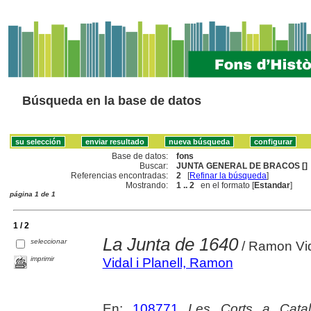
Búsqueda en la base de datos
Base de datos:
fons
Buscar:
JUNTA GENERAL DE BRACOS []
Referencias encontradas:
2
[
Refinar la búsqueda
]
Mostrando:
1 .. 2
en el formato [
Estandar
]
página 1 de 1
1 / 2
La Junta de 1640
seleccionar
/ Ramon Vida
imprimir
Vidal i Planell, Ramon
En:
108771
Les Corts a Catal