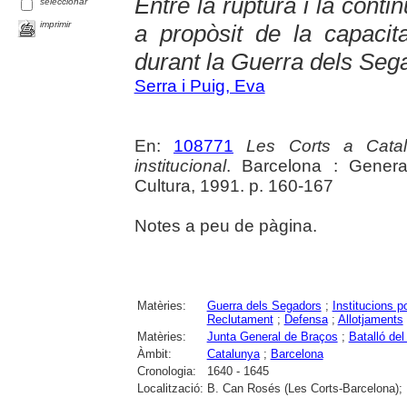
Entre la ruptura i la conti
seleccionar
imprimir
a propòsit de la capacita
durant la Guerra dels Seg
Serra i Puig, Eva
En:
108771
Les Corts a Catal
institucional
. Barcelona : Genera
Cultura, 1991. p. 160-167
Notes a peu de pàgina.
Matèries:
Guerra dels Segadors
;
Institucions p
Reclutament
;
Defensa
;
Allotjaments
Matèries:
Junta General de Braços
;
Batalló del
Àmbit:
Catalunya
;
Barcelona
Cronologia:
1640 - 1645
Localització:
B. Can Rosés (Les Corts-Barcelona); 