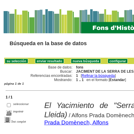
Búsqueda en la base de datos
Base de datos:
fons
Buscar:
JACIMENT DE LA SERRA DE LES
Referencias encontradas:
1
[
Refinar la búsqueda
]
Mostrando:
1 .. 1
en el formato [
Estandar
]
página 1 de 1
1 / 1
El Yacimiento de "Serr
seleccionar
imprimir
Lleida)
/ Alfons Prada Domènec
Prada Domènech, Alfons
Text complet