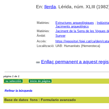
En:
Ilerda
. Lérida, núm. XLIII (1982) 
Matèries:
Estructures arqueològiques
;
Indústria
Jaciments arqueològics
Matèries:
Jaciment de la Serra de les Vogues d
Àmbit:
Sunyer
Accés:
https://repositori.fpiei.cat/ca/dem/cat
Localització:
UAB: Humanitats (Hemeroteca)
Enllaç permanent a aquest regis
página 1 de 1
Refinar la búsqueda
Base de datos
fons : Formulario avanzado