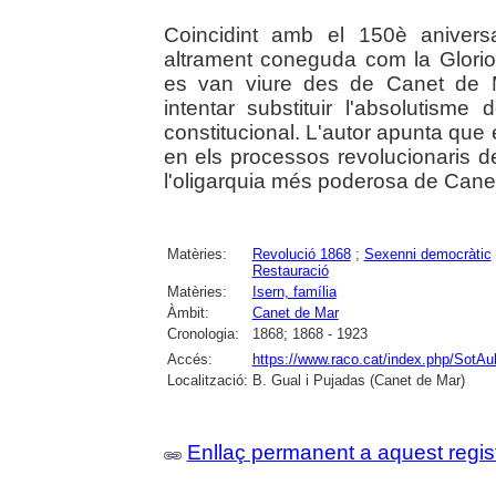
Coincidint amb el 150è aniversa
altrament coneguda com la Glorios
es van viure des de Canet de 
intentar substituir l'absolutism
constitucional. L'autor apunta que e
en els processos revolucionaris de
l'oligarquia més poderosa de Canet
Matèries:
Revolució 1868
;
Sexenni democràtic
Restauració
Matèries:
Isern, família
Àmbit:
Canet de Mar
Cronologia:
1868; 1868 - 1923
Accés:
https://www.raco.cat/index.php/SotAu
Localització:
B. Gual i Pujadas (Canet de Mar)
Enllaç permanent a aquest regis