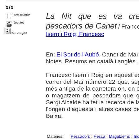
3 / 3
La Nit que es va cre
seleccionar
imprimir
pescadors de Canet
/ France
Isern i Roig, Francesc
Text complet
En:
El Sot de l'Aubó
. Canet de Mar,
Notes. Resums en català i anglès.
Francesc Isern i Roig en aquest esc
carrer del Mar número 22 que, seg
més antiga de la carretera on, en e
o magatzem de pescadors que q
Sergi Alcalde ha fet la recerca de
l'origen d'aquesta i altres cases d
Baixa.
Matèries:
Pescadors
;
Pesca
;
Magatzems
;
In