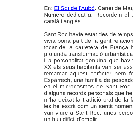
En:
El Sot de l'Aubó
. Canet de Mar,
Número dedicat a: Recordem el b
català i anglès.
Sant Roc havia estat des de temps 
vivia bona part de la gent relaci
tocar de la carretera de França 
profunda transformació urbanística i
i la personalitat genuïna que havi
XX els seus habitants van ser ess
remarcar aquest caràcter hem foc
Espàrrech, una família de pescador
en el microcosmos de Sant Roc. Aq
d'alguns records personals que he 
m'ha deixat la tradició oral de la f
les he escrit com un sentit homen
van viure a Sant Roc, unes perso
un buit difícil d'omplir.