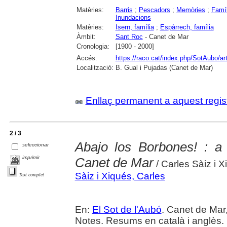
Matèries:
Barris
;
Pescadors
;
Memòries
;
Famíl
Inundacions
Matèries:
Isern, família
;
Espàrrech, família
Àmbit:
Sant Roc
- Canet de Mar
Cronologia:
[1900 - 2000]
Accés:
https://raco.cat/index.php/SotAubo/a
Localització:
B. Gual i Pujadas (Canet de Mar)
Enllaç permanent a aquest regis
2 / 3
­Abajo los Borbones! : a
seleccionar
imprimir
Canet de Mar
/ Carles Sàiz i X
Sàiz i Xiqués, Carles
Text complet
En:
El Sot de l'Aubó
. Canet de Mar,
Notes. Resums en català i anglès.