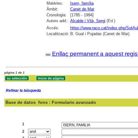
Matèries:
Isern, família
Àmbit:
Canet de Mar
Cronologia:
[1785 - 1994]
Autors add.:
Alcalde i Vilà, Sergi
(Ed.)
Accés:
https://www.raco.cat/index.php/SotAu
Localització:
B. Gual i Pujadas (Canet de Mar)
Enllaç permanent a aquest regis
página 1 de 1
Refinar la búsqueda
Base de datos
fons : Formulario avanzado
Buscar:
1
2