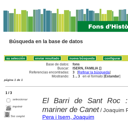
Búsqueda en la base de datos
Base de datos:
fons
Buscar:
ISERN, FAMILIA []
Referencias encontradas:
3
[
Refinar la búsqueda
]
Mostrando:
1 .. 3
en el formato [
Estandar
]
página 1 de 1
1 / 3
El Barri de Sant Roc : 
seleccionar
imprimir
mariner de Canet
/ Joaquim P
Pera i Isern, Joaquim
Text complet