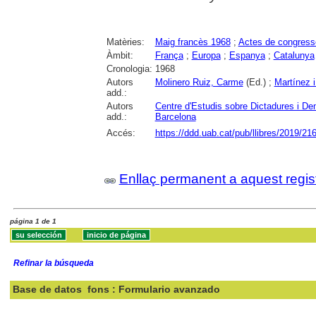
Matèries:
Maig francès 1968
;
Actes de congress
Àmbit:
França
;
Europa
;
Espanya
;
Catalunya
Cronologia:
1968
Autors
Molinero Ruiz, Carme
(Ed.) ;
Martínez 
add.:
Autors
Centre d'Estudis sobre Dictadures i 
add.:
Barcelona
Accés:
https://ddd.uab.cat/pub/llibres/2019/21
Enllaç permanent a aquest regis
página 1 de 1
Refinar la búsqueda
Base de datos
fons : Formulario avanzado