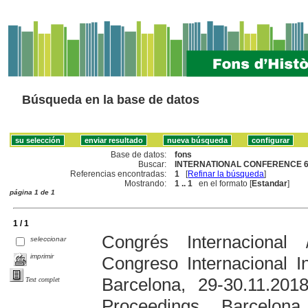
Búsqueda en la base de datos
Base de datos:
fons
Buscar:
INTERNATIONAL CONFERENCE 68
Referencias encontradas:
1
[
Refinar la búsqueda
]
Mostrando:
1 .. 1
en el formato [
Estandar
]
página 1 de 1
1 / 1
Congrés Internacional
seleccionar
imprimir
Congreso Internacional I
Barcelona, 29-30.11.201
Text complet
Proceedings. Barcelon