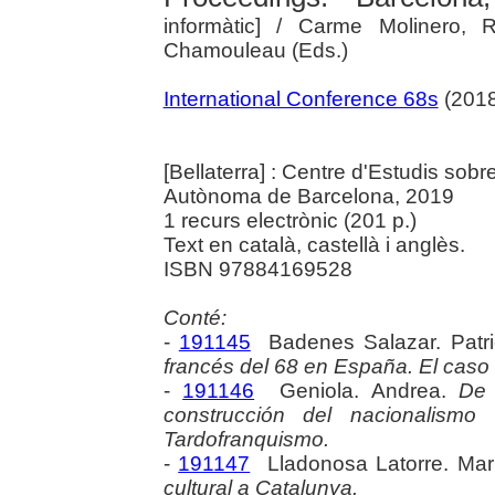
informàtic]
/ Carme Molinero, R
Chamouleau (Eds.)
International Conference 68s
(2018
[Bellaterra] : Centre d'Estudis sob
Autònoma de Barcelona, 2019
1 recurs electrònic (201 p.)
Text en català, castellà i anglès.
ISBN 97884169528
Conté:
-
191145
Badenes Salazar. Patri
francés del 68 en España. El caso 
-
191146
Geniola. Andrea.
De 
construcción del nacionalismo
Tardofranquismo.
-
191147
Lladonosa Latorre. Mar
cultural a Catalunya.