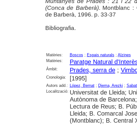
Muntanyes de Prades : 21 i 22 d
(Conca de Barberà)
. Montblanc : 
de Barberà, 1996. p. 33-37
Bibliografia.
Matèries:
Boscos
;
Espais naturals
;
Alzines
Matèries:
Paratge Natural d'Interè
Àmbit:
Prades, serra de
;
Vimbo
Cronologia:
[1995]
Autors add.:
López, Bernat
;
Djema, Arezki
;
Sabat
Localització:
Universitat de Lleida; Univ
Autònoma de Barcelona; 
Lectura de Reus; B. Públ
Lleida; B. Comarcal Jose
(Montblanc); B. Central