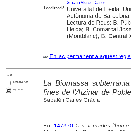
Gracia i Alonso, Carles
Localització:
Universitat de Lleida; Univ
Autònoma de Barcelona; 
Lectura de Reus; B. Públ
Lleida; B. Comarcal Jose
(Montblanc); B. Central
Enllaç permanent a aquest regis
3 / 8
La Biomassa subterrània 
seleccionar
imprimir
fines de l'Alzinar de Poble
Sabaté i Carles Gràcia
En:
147370
1es Jornades l'home 