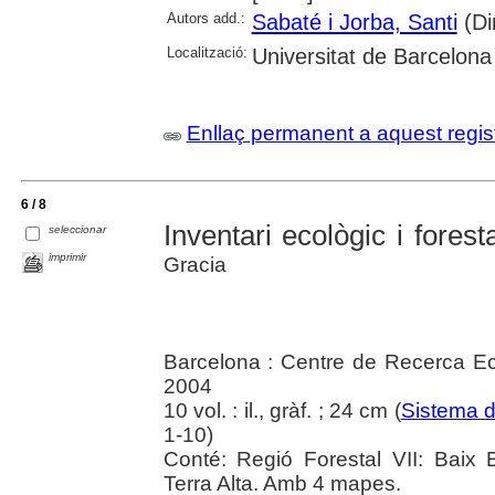
Autors add.:
Sabaté i Jorba, Santi
(Dir
Localització:
Universitat de Barcelona
Enllaç permanent a aquest regis
6 / 8
Inventari ecològic i fores
seleccionar
imprimir
Gracia
Barcelona : Centre de Recerca Eco
2004
10 vol. : il., gràf. ; 24 cm (
Sistema d
1-10)
Conté: Regió Forestal VII: Baix E
Terra Alta. Amb 4 mapes.