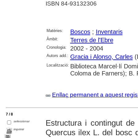
ISBN 84-93132306
Matèries:
Boscos
;
Inventaris
Àmbit:
Terres de l'Ebre
Cronologia:
2002 - 2004
Autors add.:
Gracia i Alonso, Carles
(D
Localització:
Biblioteca Marcel·lí Dom
Coloma de Farners); B. P
Enllaç permanent a aquest regis
7 / 8
Estructura i contingut de
seleccionar
imprimir
Quercus ilex L. del bosc