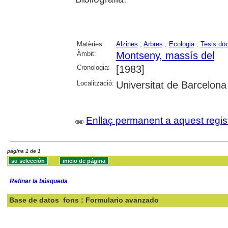
Matèries:
Alzines
;
Arbres
;
Ecologia
;
Tesis doc
Àmbit:
Montseny, massís del
Cronologia:
[1983]
Localització:
Universitat de Barcelona
Enllaç permanent a aquest regis
página 1 de 1
Refinar la búsqueda
Base de datos
fons : Formulario avanzado
Buscar: