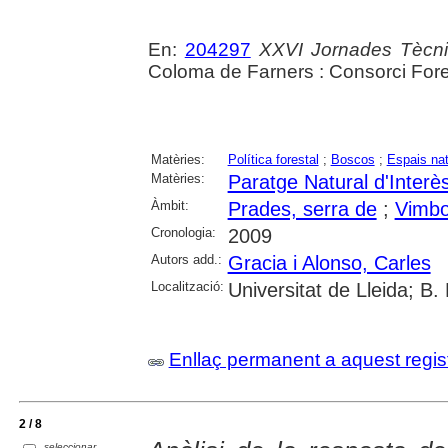
En:
204297
XXVI Jornades Tècniq
Coloma de Farners : Consorci Fore
Matèries:
Política forestal
;
Boscos
;
Espais nat
Matèries:
Paratge Natural d'Interè
Àmbit:
Prades, serra de
;
Vimbo
Cronologia:
2009
Autors add.:
Gracia i Alonso, Carles
Localització:
Universitat de Lleida; B.
Enllaç permanent a aquest regis
2 / 8
seleccionar