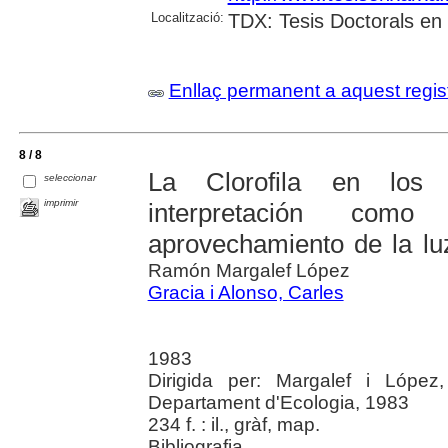
Localització:
TDX: Tesis Doctorals en
Enllaç permanent a aquest regis
8 / 8
La Clorofila en los 
seleccionar
imprimir
interpretación como
aprovechamiento de la lu
Ramón Margalef López
Gracia i Alonso, Carles
1983
Dirigida per: Margalef i López
Departament d'Ecologia, 1983
234 f. : il., gràf, map.
Bibliografia.