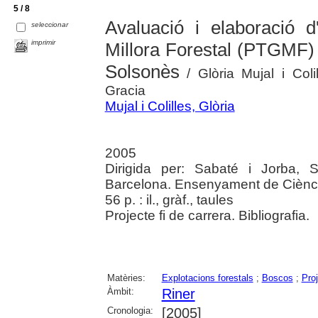
5 / 8
Avaluació i elaboració 
seleccionar
imprimir
Millora Forestal (PTGMF) 
Solsonès
/ Glòria Mujal i Coli
Gracia
Mujal i Colilles, Glòria
2005
Dirigida per: Sabaté i Jorba, S
Barcelona. Ensenyament de Ciènc
56 p. : il., gràf., taules
Projecte fi de carrera. Bibliografia.
Matèries:
Explotacions forestals
;
Boscos
;
Pro
Àmbit:
Riner
Cronologia:
[2005]