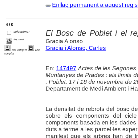
Enllaç permanent a aquest regis
4 / 8
El Bosc de Poblet i el re
seleccionar
imprimir
Gracia Alonso
Gracia i Alonso, Carles
Text complet
Text
complet
En:
147497
Actes de les Segones 
Muntanyes de Prades : els límits d
: Poblet, 17 i 18 de novembre de 
Departament de Medi Ambient i Habit
La densitat de rebrots del bosc de
sobre els components del cicle
components basada en les dades e
duts a terme a les parcel·les expe
manifest que els arbres han de tr