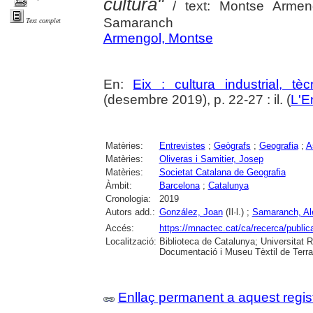
cultura"
/ text: Montse Armen
Samaranch
Text complet
Armengol, Montse
En:
Eix : cultura industrial, tèc
(desembre 2019), p. 22-27 : il. (
L'E
Matèries:
Entrevistes
;
Geògrafs
;
Geografia
;
A
Matèries:
Oliveras i Samitier, Josep
Matèries:
Societat Catalana de Geografia
Àmbit:
Barcelona
;
Catalunya
Cronologia:
2019
Autors add.:
González, Joan
(Il·l.) ;
Samaranch, Al
Accés:
https://mnactec.cat/ca/recerca/publica
Localització:
Biblioteca de Catalunya; Universitat Ro
Documentació i Museu Tèxtil de Terras
Enllaç permanent a aquest regis