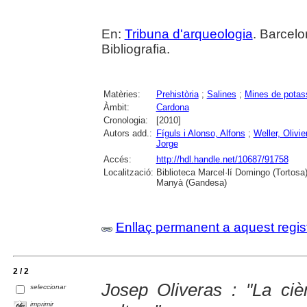
En:
Tribuna d'arqueologia
. Barcelo
Bibliografia.
Matèries:
Prehistòria
;
Salines
;
Mines de potas
Àmbit:
Cardona
Cronologia:
[2010]
Autors add.:
Fíguls i Alonso, Alfons
;
Weller, Olivie
Jorge
Accés:
http://hdl.handle.net/10687/91758
Localització:
Biblioteca Marcel·lí Domingo (Tortosa
Manyà (Gandesa)
Enllaç permanent a aquest regis
2 / 2
Josep Oliveras : "La ciè
seleccionar
imprimir