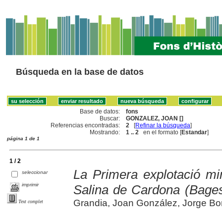
Búsqueda en la base de datos
Base de datos:
fons
Buscar:
GONZALEZ, JOAN []
Referencias encontradas:
2
[
Refinar la búsqueda
]
Mostrando:
1 .. 2
en el formato [
Estandar
]
página 1 de 1
1 / 2
La Primera explotació mi
seleccionar
imprimir
Salina de Cardona (Bage
Grandia, Joan González, Jorge B
Text complet