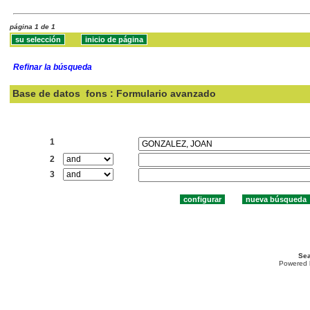
página 1 de 1
Refinar la búsqueda
Base de datos
fons : Formulario avanzado
Buscar:
1
2
3
Sea
Powered