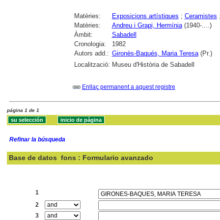
Matèries:
Exposicions artístiques
;
Ceramistes
Matèries:
Andreu i Grapi, Hermínia
(1940-....)
Àmbit:
Sabadell
Cronologia:
1982
Autors add.:
Gironès-Baqués, Maria Teresa
(Pr.)
Localització:
Museu d'Història de Sabadell
Enllaç permanent a aquest registre
página 1 de 1
Refinar la búsqueda
Base de datos
fons : Formulario avanzado
Buscar:
1
2
3