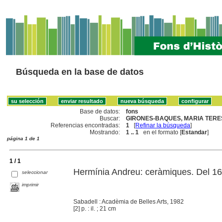
Búsqueda en la base de datos
Base de datos:
fons
Buscar:
GIRONES-BAQUES, MARIA TERES
Referencias encontradas:
1
[
Refinar la búsqueda
]
Mostrando:
1 .. 1
en el formato [
Estandar
]
página 1 de 1
1 / 1
Hermínia Andreu: ceràmiques. Del 16 
seleccionar
imprimir
Sabadell : Acadèmia de Belles Arts, 1982
[2] p. : il. ; 21 cm