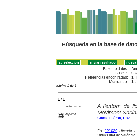
Búsqueda en la base de dat
Base de datos:
fo
Buscar:
GA
Referencias encontradas:
1
Mostrando:
1 ..
página 1 de 1
1 / 1
A l'entorn de l
seleccionar
Moviment Social
imprimir
Ginard i Féron, David
En:
121029
Història 
Universitat de València