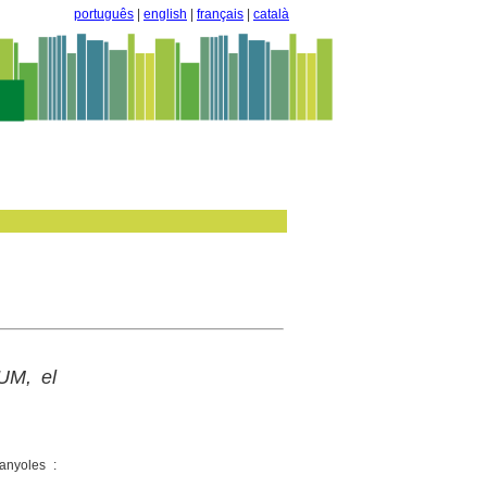
português
|
english
|
français
|
català
OUM, el
anyoles :