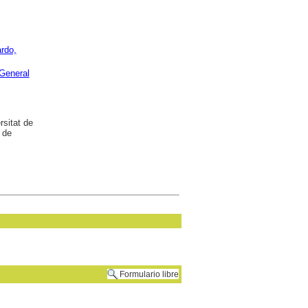
ardo,
General
sitat de
 de
Formulario libre