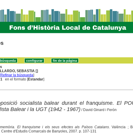
os
ns
LLARDO, SEBASTIA []
[
Refinar la búsqueda
]
 1
en el formato [
Estandar
]
'oposició socialista balear durant el franquisme. El P
ista Balear i la UGT (1942 - 1967)
/ David Ginard i Ferón
i memòria. El franquisme i els seus efectes als Països Catalans
. València ; B
 : Centre d'Estudis Comarcals de Banyoles, 2007. p. 107-131