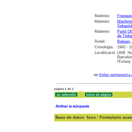
Matèries:
Franqui
Matèries:
Masferre
Sebasti
Matèries:
Partit O
de Treba
Àmbit:
Balears, 
Cronologia:
1942 - 1
Localització:
UAB: Hum
Barcelon
l'Estany
Enllaç permanent a 
página 1 de 1
Refinar la búsqueda
Base de datos
fons : Formulario ava
Buscar: