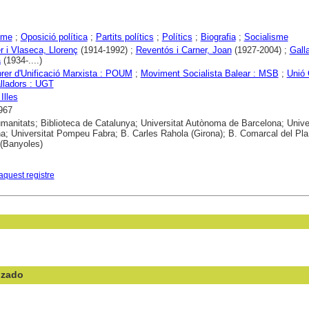
sme
;
Oposició política
;
Partits polítics
;
Polítics
;
Biografia
;
Socialisme
r i Vlaseca, Llorenç
(1914-1992) ;
Reventós i Carner, Joan
(1927-2004) ;
Gall
à
(1934-....)
brer d'Unificació Marxista : POUM
;
Moviment Socialista Balear : MSB
;
Unió 
lladors : UGT
Illes
967
anitats; Biblioteca de Catalunya; Universitat Autònoma de Barcelona; Univer
a; Universitat Pompeu Fabra; B. Carles Rahola (Girona); B. Comarcal del Pla
 (Banyoles)
aquest registre
nzado
en el campo: