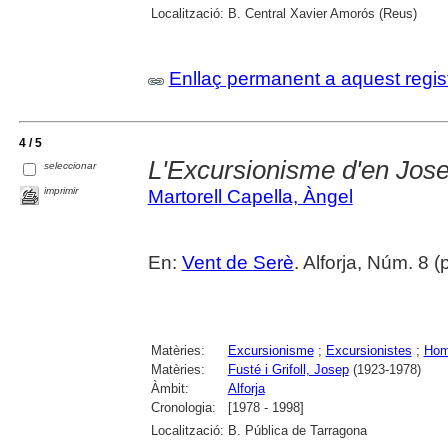
Localització:
B. Central Xavier Amorós (Reus)
Enllaç permanent a aquest regis
4 / 5
L'Excursionisme d'en Jos
seleccionar
imprimir
Martorell Capella, Àngel
En:
Vent de Serè
. Alforja, Núm. 8 
Matèries:
Excursionisme
;
Excursionistes
;
Hom
Matèries:
Fusté i Grifoll, Josep
(1923-1978)
Àmbit:
Alforja
Cronologia:
[1978 - 1998]
Localització:
B. Pública de Tarragona