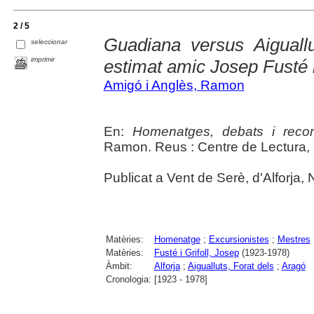
2 / 5
Guadiana versus Aiguall
seleccionar
imprimir
estimat amic Josep Fusté i
Amigó i Anglès, Ramon
En:
Homenatges, debats i reco
Ramon. Reus : Centre de Lectura, 
Publicat a Vent de Serè, d'Alforja, 
Matèries:
Homenatge
;
Excursionistes
;
Mestres
Matèries:
Fusté i Grifoll, Josep
(1923-1978)
Àmbit:
Alforja
;
Aigualluts, Forat dels
;
Aragó
Cronologia:
[1923 - 1978]