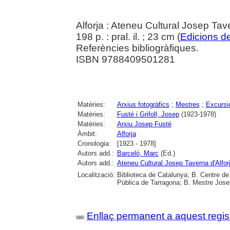
Alforja : Ateneu Cultural Josep Ta
198 p. : pral. il. ; 23 cm (
Edicions de
Referències bibliogràfiques.
ISBN 9788409501281
Matèries:
Arxius fotogràfics
;
Mestres
;
Excursi
Matèries:
Fusté i Grifoll, Josep
(1923-1978)
Matèries:
Arxiu Josep Fusté
Àmbit:
Alforja
Cronologia:
[1923 - 1978]
Autors add.:
Barceló, Marc
(Ed.)
Autors add.:
Ateneu Cultural Josep Taverna d'Alfor
Localització:
Biblioteca de Catalunya; B. Centre de
Pública de Tarragona; B. Mestre Josep
Enllaç permanent a aquest regis