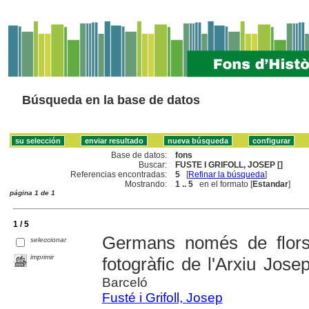
Búsqueda en la base de datos
Base de datos:
fons
Buscar:
FUSTE I GRIFOLL, JOSEP []
Referencias encontradas:
5
[
Refinar la búsqueda
]
Mostrando:
1 .. 5
en el formato [
Estandar
]
página 1 de 1
1 / 5
Germans només de flors 
seleccionar
imprimir
fotogràfic de l'Arxiu Jose
Barceló
Fusté i Grifoll, Josep