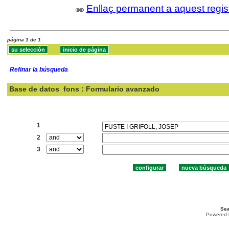
Enllaç permanent a aquest regis
página 1 de 1
Refinar la búsqueda
Base de datos
fons : Formulario avanzado
Buscar:
1
2
3
Sea
Powered