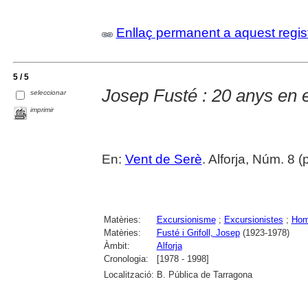
Enllaç permanent a aquest regis
5 / 5
Josep Fusté : 20 anys en e
seleccionar
imprimir
En:
Vent de Serè
. Alforja, Núm. 8 
Matèries:
Excursionisme
;
Excursionistes
;
Hom
Matèries:
Fusté i Grifoll, Josep
(1923-1978)
Àmbit:
Alforja
Cronologia:
[1978 - 1998]
Localització:
B. Pública de Tarragona