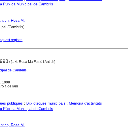
ca Pública Municipal de Cambrils
s
Antich, Rosa M.
ipal (Cambrils)
aquest registre
1998
/ [text: Rosa Ma Fusté i Antich]
cipal de Cambrils
.
], 1998
+ 75 f. de làm
ques públiques
;
Biblioteques municipals
;
Memòria d'activitats
ca Pública Municipal de Cambrils
s
Antich, Rosa M.