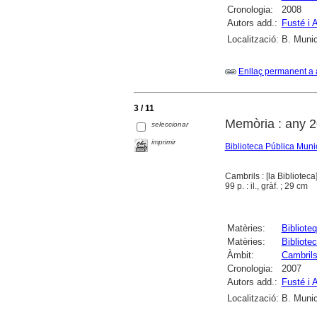
Cronologia:
2008
Autors add.:
Fusté i 
Localització:
B. Munic
Enllaç permanent a 
3 / 11
Memòria : any 
seleccionar
imprimir
Biblioteca Pública Muni
Cambrils : [la Biblioteca
99 p. : il., gràf. ; 29 cm
Matèries:
Bibliote
Matèries:
Bibliote
Àmbit:
Cambril
Cronologia:
2007
Autors add.:
Fusté i 
Localització:
B. Munic