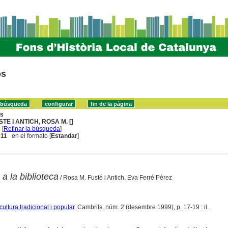
os
ns
STE I ANTICH, ROSA M. []
[
Refinar la búsqueda
]
. 11
en el formato [
Estandar
]
a la biblioteca
/ Rosa M. Fusté i Antich, Eva Ferré Pérez
ultura tradicional i popular
. Cambrils, núm. 2 (desembre 1999), p. 17-19 : il.