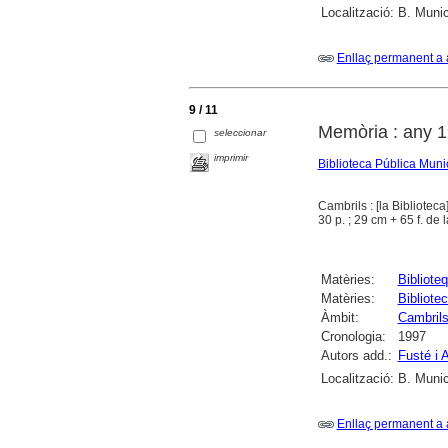
Localització:
B. Munic
Enllaç permanent a 
9 / 11
Memòria : any 
seleccionar
imprimir
Biblioteca Pública Muni
Cambrils : [la Biblioteca
30 p. ; 29 cm + 65 f. de 
Matèries:
Bibliote
Matèries:
Bibliote
Àmbit:
Cambril
Cronologia:
1997
Autors add.:
Fusté i 
Localització:
B. Munic
Enllaç permanent a 