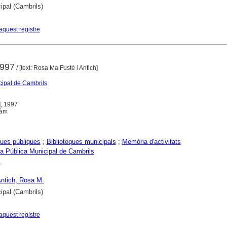
ipal (Cambrils)
aquest registre
1997
/ [text: Rosa Ma Fusté i Antich]
cipal de Cambrils
.
], 1997
làm
ques públiques
;
Biblioteques municipals
;
Memòria d'activitats
ca Pública Municipal de Cambrils
s
Antich, Rosa M.
ipal (Cambrils)
aquest registre