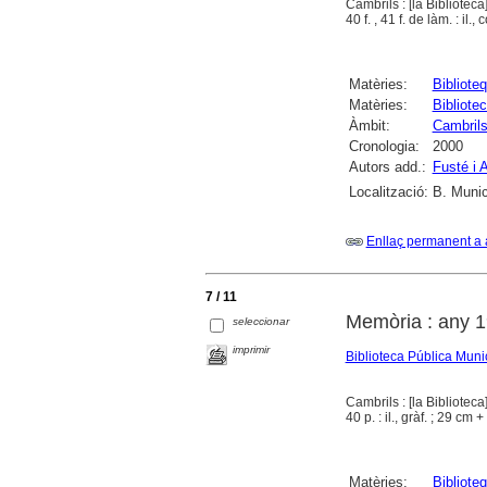
Cambrils : [la Biblioteca
40 f. , 41 f. de làm. : il., 
Matèries:
Bibliote
Matèries:
Bibliote
Àmbit:
Cambril
Cronologia:
2000
Autors add.:
Fusté i 
Localització:
B. Munic
Enllaç permanent a 
7 / 11
Memòria : any 
seleccionar
imprimir
Biblioteca Pública Muni
Cambrils : [la Biblioteca
40 p. : il., gràf. ; 29 cm 
Matèries:
Bibliote