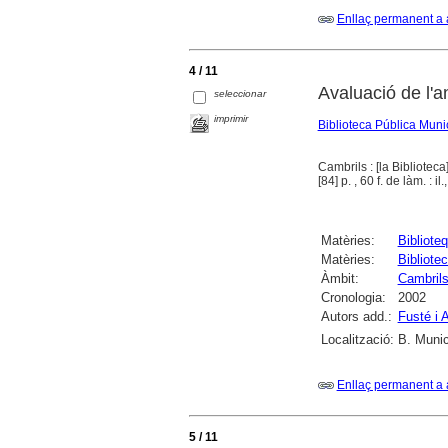
Enllaç permanent a 
4 / 11
Avaluació de l'
seleccionar
imprimir
Biblioteca Pública Muni
Cambrils : [la Biblioteca
[84] p. , 60 f. de làm. : il.
Matèries:
Bibliote
Matèries:
Bibliote
Àmbit:
Cambril
Cronologia:
2002
Autors add.:
Fusté i 
Localització:
B. Munic
Enllaç permanent a 
5 / 11