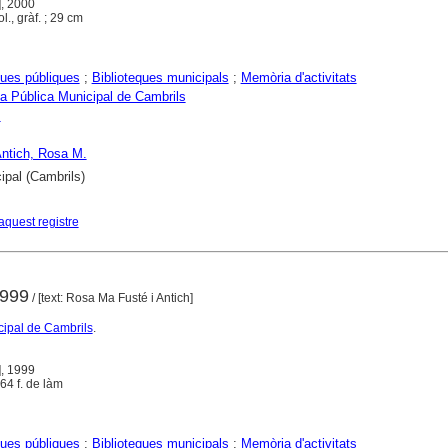
], 2000
col., gràf. ; 29 cm
ques públiques
;
Biblioteques municipals
;
Memòria d'activitats
ca Pública Municipal de Cambrils
s
Antich, Rosa M.
ipal (Cambrils)
aquest registre
1999
/ [text: Rosa Ma Fusté i Antich]
cipal de Cambrils
.
], 1999
+ 64 f. de làm
ques públiques
;
Biblioteques municipals
;
Memòria d'activitats