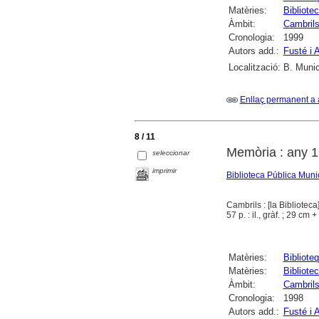
Matèries:
Bibliote
Àmbit:
Cambril
Cronologia:
1999
Autors add.:
Fusté i 
Localització:
B. Munic
Enllaç permanent a 
8 / 11
Memòria : any 
seleccionar
imprimir
Biblioteca Pública Muni
Cambrils : [la Biblioteca
57 p. : il., gràf. ; 29 cm 
Matèries:
Bibliote
Matèries:
Bibliote
Àmbit:
Cambril
Cronologia:
1998
Autors add.:
Fusté i 