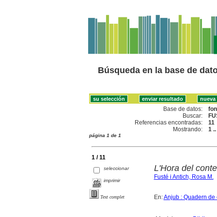
Búsqueda en la base de dat
Base de datos:
fo
Buscar:
FU
Referencias encontradas:
11
Mostrando:
1 .
página 1 de 1
1 / 11
L'Hora del conte 
seleccionar
Fusté i Antich, Rosa M.
imprimir
En:
Anjub : Quadern de c
Text complet