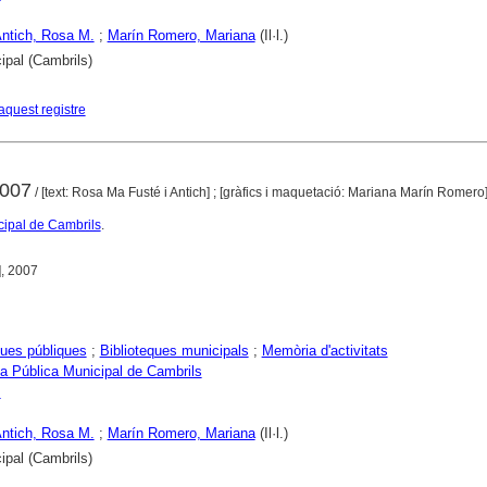
Antich, Rosa M.
;
Marín Romero, Mariana
(Il·l.)
ipal (Cambrils)
aquest registre
2007
/ [text: Rosa Ma Fusté i Antich] ; [gràfics i maquetació: Mariana Marín Romero
cipal de Cambrils
.
], 2007
ques públiques
;
Biblioteques municipals
;
Memòria d'activitats
ca Pública Municipal de Cambrils
s
Antich, Rosa M.
;
Marín Romero, Mariana
(Il·l.)
ipal (Cambrils)