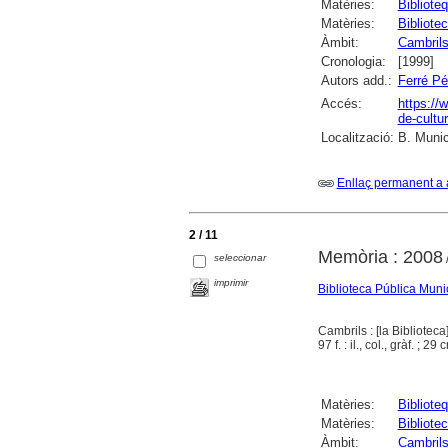
Matèries:
Bibliote
Matèries:
Bibliote
Àmbit:
Cambril
Cronologia:
[1999]
Autors add.:
Ferré Pé
Accés:
https://
de-cultur
Localització:
B. Munic
Enllaç permanent a 
2 / 11
Memòria : 2008
seleccionar
imprimir
Biblioteca Pública Muni
Cambrils : [la Biblioteca
97 f. : il., col., gràf. ; 
Matèries:
Bibliote
Matèries:
Bibliote
Àmbit:
Cambril