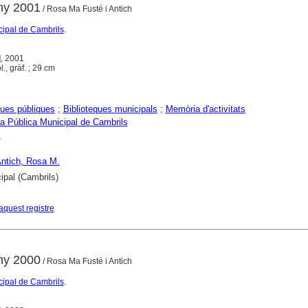
any 2001
/ Rosa Ma Fusté i Antich
cipal de Cambrils
.
], 2001
ol., gràf. ; 29 cm
ques públiques
;
Biblioteques municipals
;
Memòria d'activitats
ca Pública Municipal de Cambrils
s
Antich, Rosa M.
ipal (Cambrils)
aquest registre
any 2000
/ Rosa Ma Fusté i Antich
cipal de Cambrils
.