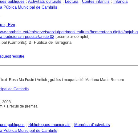
ques públiques
;
Activitats culturals
;
Lectura
;
Contes infantils
;
Infància
ca Pública Municipal de Cambrils
s
rez, Eva
www.cambrils.cat/ca/serveis/arxiu/patrimoni-cultural/hemeroteca-digital/anjub-
a-tradicional-i-popular/anjub-02
[exemplar complet]
ipal (Cambrils); B. Pública de Tarragona
aquest registre
/ text: Rosa Ma Fusté i Antich ; gràfics i maquetació: Mariana Marín Romero
cipal de Cambrils
.
], 2008
29 cm + 1 recull de premsa
ques públiques
;
Biblioteques municipals
;
Memòria d'activitats
ca Pública Municipal de Cambrils
s