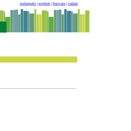
português
|
english
|
français
|
català