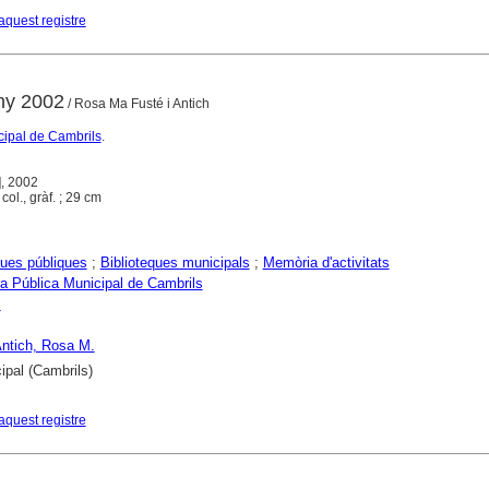
aquest registre
any 2002
/ Rosa Ma Fusté i Antich
cipal de Cambrils
.
], 2002
, col., gràf. ; 29 cm
ques públiques
;
Biblioteques municipals
;
Memòria d'activitats
ca Pública Municipal de Cambrils
s
Antich, Rosa M.
ipal (Cambrils)
aquest registre