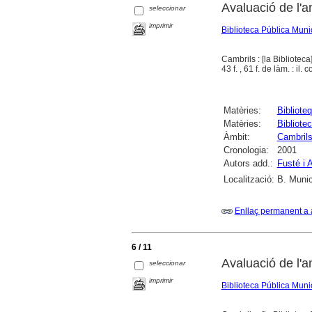
Avaluació de l'
seleccionar
imprimir
Biblioteca Pública Muni
Cambrils : [la Biblioteca
43 f. , 61 f. de làm. : il. c
Matèries:
Bibliote
Matèries:
Bibliote
Àmbit:
Cambril
Cronologia:
2001
Autors add.:
Fusté i 
Localització:
B. Munic
Enllaç permanent a 
6 / 11
Avaluació de l'
seleccionar
imprimir
Biblioteca Pública Muni