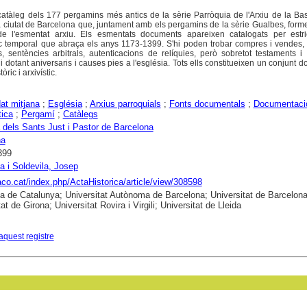
n catàleg dels 177 pergamins més antics de la sèrie Parròquia de l'Arxiu de la Bas
la ciutat de Barcelona que, juntament amb els pergamins de la sèrie Gualbes, form
e l'esmentat arxiu. Els esmentats documents apareixen catalogats per estri
c temporal que abraça els anys 1173-1399. S'hi poden trobar compres i vendes,
s, sentències arbitrals, autenticacions de relíquies, però sobretot testaments i
t i dotant aniversaris i causes pies a l'església. Tots ells constitueixen un conjunt 
òric i arxivístic.
at mitjana
;
Església
;
Arxius parroquials
;
Fonts documentals
;
Documentaci
tica
;
Pergamí
;
Catàlegs
 dels Sants Just i Pastor de Barcelona
na
399
a i Soldevila, Josep
raco.cat/index.php/ActaHistorica/article/view/308598
ca de Catalunya; Universitat Autònoma de Barcelona; Universitat de Barcelona
at de Girona; Universitat Rovira i Virgili; Universitat de Lleida
aquest registre