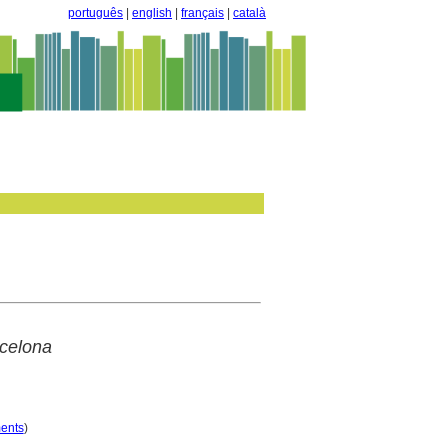
português
|
english
|
français
|
català
rcelona
ments
)