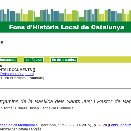
os
ns
NTS I DOCUMENTS []
[
Refinar la búsqueda
]
 1
en el formato [
Estandar
]
rgamins de la Basílica dels Sants Just i Pastor de Ba
p Torné i Cubells, Josep Capdevila i Soldevila
rchaeologica Mediaevalia
. Barcelona, núm. 32 (2014-2015) , p. 9-128 (
Fonts i docu
bstract en català i anglès.