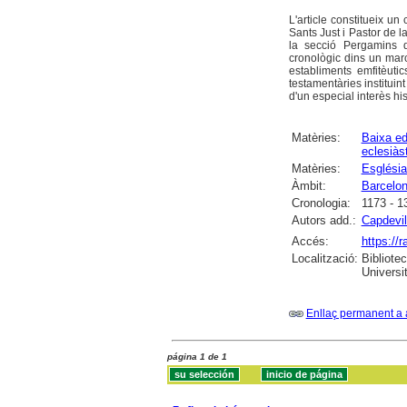
L'article constitueix u
Sants Just i Pastor de 
la secció Pergamins d
cronològic dins un mar
establiments emfitèutic
testamentàries instituin
d'un especial interès hist
Matèries:
Baixa ed
eclesiàs
Matèries:
Església
Àmbit:
Barcelo
Cronologia:
1173 - 1
Autors add.:
Capdevil
Accés:
https://
Localització:
Bibliote
Universit
Enllaç permanent a 
página 1 de 1