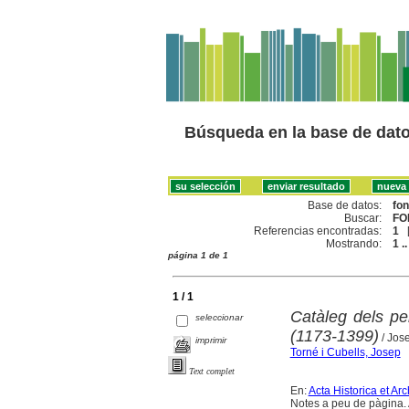
Búsqueda en la base de dat
Base de datos:
fo
Buscar:
FO
Referencias encontradas:
1
Mostrando:
1 ..
página 1 de 1
1 / 1
Catàleg dels pe
seleccionar
(1173-1399)
/ Jose
imprimir
Torné i Cubells, Josep
Text complet
En:
Acta Historica et A
Notes a peu de pàgina. A