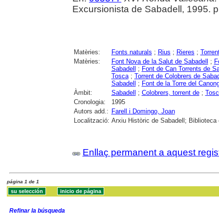
Excursionista de Sabadell, 1995. p. 
Matèries:
Fonts naturals
;
Rius
;
Rieres
;
Torren
Matèries:
Font Nova de la Salut de Sabadell
;
F
Sabadell
;
Font de Can Torrents de Sa
Tosca
;
Torrent de Colobrers de Sabad
Sabadell
;
Font de la Torre del Canon
Àmbit:
Sabadell
;
Colobrers, torrent de
;
Tosca
Cronologia:
1995
Autors add.:
Farell i Domingo, Joan
Localització:
Arxiu Històric de Sabadell; Biblioteca
Enllaç permanent a aquest regis
página 1 de 1
Refinar la búsqueda