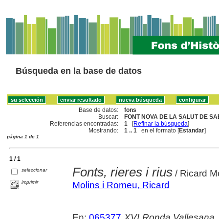
Búsqueda en la base de datos
Base de datos:
fons
Buscar:
FONT NOVA DE LA SALUT DE SA
Referencias encontradas:
1
[
Refinar la búsqueda
]
Mostrando:
1 .. 1
en el formato [
Estandar
]
página 1 de 1
1 / 1
Fonts, rieres i rius
seleccionar
/ Ricard M
imprimir
Molins i Romeu, Ricard
En:
065377
XVI Ronda Vallesana.