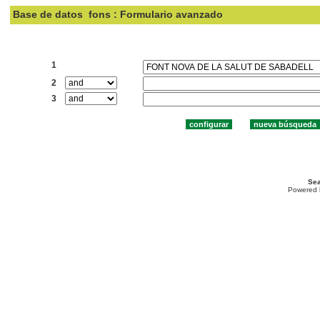
Base de datos
fons : Formulario avanzado
Buscar:
1
2
3
Sea
Powered