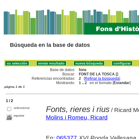
Búsqueda en la base de datos
Base de datos:
fons
Buscar:
FONT DE LA TOSCA []
Referencias encontradas:
2
[
Refinar la búsqueda
]
Mostrando:
1 .. 2
en el formato [
Estandar
]
página 1 de 1
1 / 2
Fonts, rieres i rius
seleccionar
/ Ricard M
imprimir
Molins i Romeu, Ricard
En:
065377
XVI Ronda Vallesana.