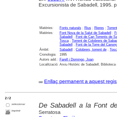
Excursionista de Sabadell, 1995. p. 
Matèries:
Fonts naturals
;
Rius
;
Rieres
;
Torren
Matèries:
Font Nova de la Salut de Sabadell
;
F
Sabadell
;
Font de Can Torrents de Sa
Tosca
;
Torrent de Colobrers de Sabad
Sabadell
;
Font de la Torre del Canon
Àmbit:
Sabadell
;
Colobrers, torrent de
;
Tosca
Cronologia:
1995
Autors add.:
Farell i Domingo, Joan
Localització:
Arxiu Històric de Sabadell; Biblioteca
Enllaç permanent a aquest regis
2 / 2
De Sabadell a la Font de
seleccionar
imprimir
Serratosa