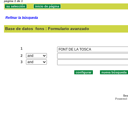
página 1 de 1
Refinar la búsqueda
Base de datos
fons : Formulario avanzado
Buscar:
1
2
3
Sea
Powered