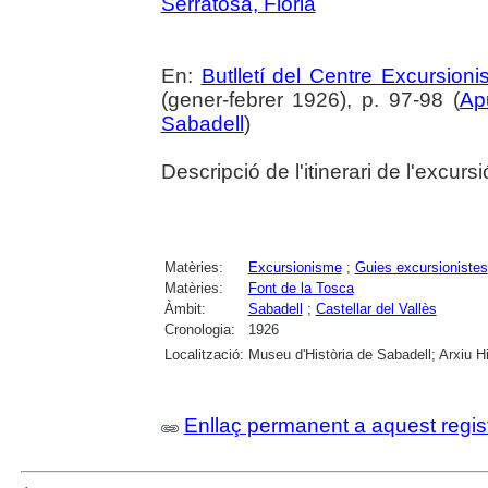
Serratosa, Florià
En:
Butlletí del Centre Excursioni
(gener-febrer 1926), p. 97-98 (
Ap
Sabadell
)
Descripció de l'itinerari de l'excursi
Matèries:
Excursionisme
;
Guies excursionistes
Matèries:
Font de la Tosca
Àmbit:
Sabadell
;
Castellar del Vallès
Cronologia:
1926
Localització:
Museu d'Història de Sabadell; Arxiu H
Enllaç permanent a aquest regis