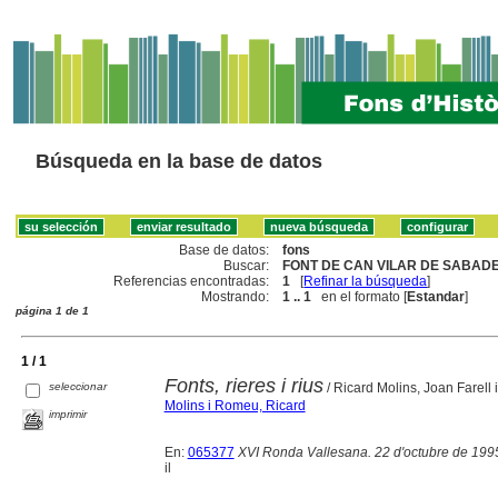
Búsqueda en la base de datos
Base de datos:
fons
Buscar:
FONT DE CAN VILAR DE SABADEL
Referencias encontradas:
1
[
Refinar la búsqueda
]
Mostrando:
1 .. 1
en el formato [
Estandar
]
página 1 de 1
1 / 1
Fonts, rieres i rius
seleccionar
/ Ricard Molins, Joan Farell
Molins i Romeu, Ricard
imprimir
En:
065377
XVI Ronda Vallesana. 22 d'octubre de 199
il