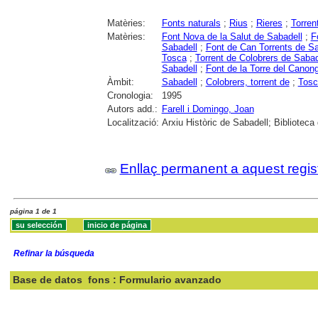
Matèries:
Fonts naturals
;
Rius
;
Rieres
;
Torren
Matèries:
Font Nova de la Salut de Sabadell
;
F
Sabadell
;
Font de Can Torrents de Sa
Tosca
;
Torrent de Colobrers de Sabad
Sabadell
;
Font de la Torre del Canon
Àmbit:
Sabadell
;
Colobrers, torrent de
;
Tosca
Cronologia:
1995
Autors add.:
Farell i Domingo, Joan
Localització:
Arxiu Històric de Sabadell; Biblioteca
Enllaç permanent a aquest regis
página 1 de 1
Refinar la búsqueda
Base de datos
fons : Formulario avanzado
Buscar: