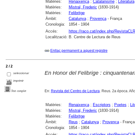
Matèries:
Renaixença
;
Catalanisme
;
Literatura
Matèries:
Mistral, Frederic
(1830-1914)
Matèries:
Felibritge
Àmbit:
Catalunya
;
Provença
- França
Cronologia:
1854 - 1904
Accés:
https://raco.cat/index.php/RevistaCLR
Localització:
B. Centre de Lectura de Reus
Enllaç permanent a aquest registre
2 / 2
En Honor del Felibrige : cinquantenar
seleccionar
imprimir
En:
Revista del Centro de Lectura
. Reus. 2a época. Año
Text complet
Matèries:
Renaixença
;
Escriptors
;
Poetes
;
Lit
Matèries:
Mistral, Frederic
(1830-1914)
Matèries:
Felibritge
Àmbit:
Reus
;
Catalunya
;
Provença
- França
Cronologia:
1854 - 1904
Accés:
https://raco.cat/index.php/RevistaCL