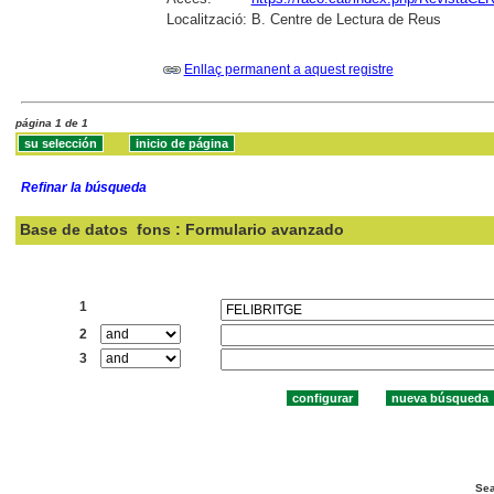
Localització:
B. Centre de Lectura de Reus
Enllaç permanent a aquest registre
página 1 de 1
Refinar la búsqueda
Base de datos
fons : Formulario avanzado
Buscar:
1
2
3
Sea