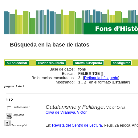
Búsqueda en la base de datos
Base de datos:
fons
Buscar:
FELIBRITGE []
Referencias encontradas:
2
[
Refinar la búsqueda
]
Mostrando:
1 .. 2
en el formato [
Estandar
]
página 1 de 1
1 / 2
Catalanisme y Felibrige
seleccionar
/ Víctor Oliva
Oliva de Vilanova, Víctor
imprimir
En:
Revista del Centro de Lectura
. Reus. 2a época. Año
Text complet