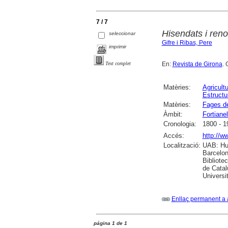
7 / 7
Hisendats i reno
seleccionar
Gifre i Ribas, Pere
imprimir
En:
Revista de Girona
. 
Text complet
Matèries:
Agricult
Estructu
Matèries:
Fages d
Àmbit:
Fortianel
Cronologia:
1800 - 1
Accés:
http://w
Localització:
UAB: Hum
Barcelon
Bibliote
de Catal
Universi
Enllaç permanent a 
página 1 de 1