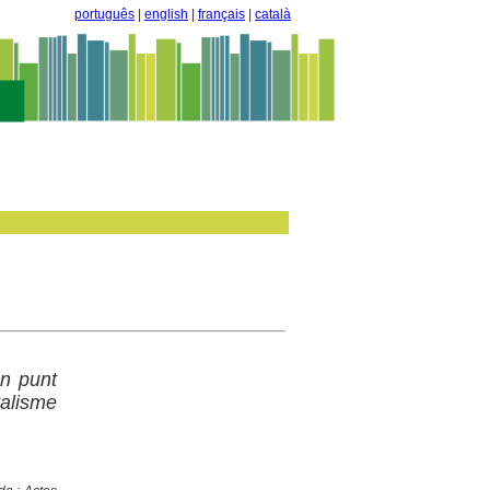
português
|
english
|
français
|
català
n punt
ralisme