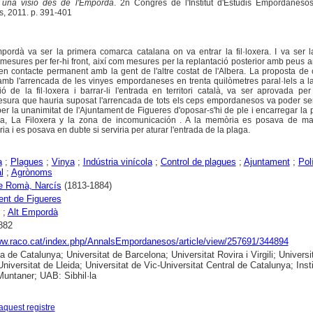
, una visió des de l'Empordà
. 2n Congrés de l'Institut d'Estudis Empordanesos 
, 2011. p. 391-401
pordà va ser la primera comarca catalana on va entrar la fil·loxera. I va ser 
mesures per fer-hi front, així com mesures per la replantació posterior amb peus 
en contacte permanent amb la gent de l'altre costat de l'Albera. La proposta de
mb l'arrencada de les vinyes empordaneses en trenta quilòmetres paral·lels a la
ó de la fil·loxera i barrar-li l'entrada en territori català, va ser aprovada per
sura que hauria suposat l'arrencada de tots els ceps empordanesos va poder ser
 per la unanimitat de l'Ajuntament de Figueres d'oposar-s'hi de ple i encarregar la 
ia, La Filoxera y la zona de incomunicación . A la memòria es posava de man
ia i es posava en dubte si serviria per aturar l'entrada de la plaga.
a
;
Plagues
;
Vinya
;
Indústria vinícola
;
Control de plagues
;
Ajuntament
;
Pol
l
;
Agrònoms
e Romà, Narcís
(1813-1884)
nt de Figueres
;
Alt Empordà
882
ww.raco.cat/index.php/AnnalsEmpordanesos/article/view/257691/344894
a de Catalunya; Universitat de Barcelona; Universitat Rovira i Virgili; Universi
niversitat de Lleida; Universitat de Vic-Universitat Central de Catalunya; Insti
ntaner; UAB: Sibhil·la
aquest registre