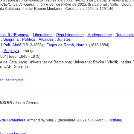
ics a l'època contemporània (segles XIX i XX). Territoris de partida, territoris d'acoll
 CCEPC. La Jonquera, 4, 5 i 6 de novembre de 2022
. [Barcelona] ; Valls : Coord
rla Catalana : Institut Ramon Muntaner : Cossetània, 2024. p. 129-146
abel II d'Espanya
;
Liberalisme
;
Republicanisme
;
Moderantisme
;
Repressió 
;
Biografia
;
Polítics
;
Alcaldes
;
Juristes
 i Pulí, Abdó
(1812-1856) ;
Fages de Romà, Narcís
(1813-1884)
;
Perpinyà
- França
1884] (esp. 1843 - 1875)
ca de Catalunya; Universitat de Barcelona; Universitat Rovira i Virgili; Institu
; UAB: Sibhil·la
aquest registre
istes
/ Josep Oliveras
a de l'Armentera
. Armentera, núm. 7 (desembre 2009), p. 48-49 : il. (
Història
)
 cívica i moral