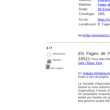
Matèries:
Fages d
Àmbit:
Alt Emp
Cronologia:
1855
Accés:
https://
Localització:
B. Fages
Enllaç permanent a 
3 / 7
Els Fages de Fi
seleccionar
1851)
/ Pere Gifre Ri
imprimir
Gifre i Ribas, Pere
Text complet
En:
Estudis d'Història A
Notes a peu de pàgina. 
La Societat d'Agricultu
davant la nova administr
d'agricultura. A través 
els propietaris empord
també per mostrar els g
tard gironina acabà influ