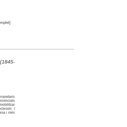
mplet]
 (1845-
ropietaris
rovincials
mobilitzar
iessin. I
nesa i més