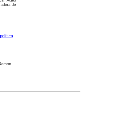
ida : Actes
inadora de
política
t Ramon