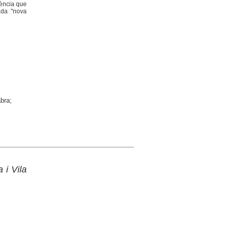
uència que
nada "nova
bra;
 i Vila