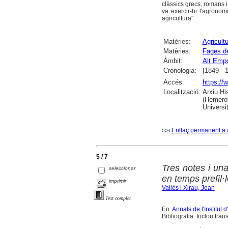
clàssics grecs, romans 
va exercir-hi l'agronom
agricultura".
Matèries:
Agricult
Matèries:
Fages d
Àmbit:
Alt Emp
Cronologia:
[1849 - 
Accés:
https://
Localització:
Arxiu Hi
(Hemerot
Universit
Enllaç permanent a 
5 / 7
Tres notes i un
seleccionar
en temps prefil·
imprimir
Vallès i Xirau, Joan
Text complet
En:
Annals de l'Institut
Bibliografia. Inclou tra