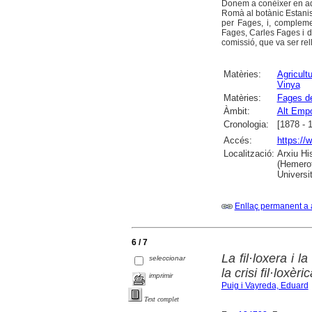
Donem a conèixer en aque
Romà al botànic Estanisl
per Fages, i, compleme
Fages, Carles Fages i d
comissió, que va ser rell
Matèries:
Agricult
Vinya
Matèries:
Fages d
Àmbit:
Alt Emp
Cronologia:
[1878 - 
Accés:
https://
Localització:
Arxiu Hi
(Hemerot
Universit
Enllaç permanent a 
6 / 7
La fil·loxera i 
seleccionar
la crisi fil·lox
imprimir
Puig i Vayreda, Eduard
Text complet