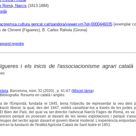
e Romà, Narcís
(1813-1884)
ordà
xacpremsa.cultura.gencat.cat/pandora/viewer.vm?id=0000446035
[exemplar co
 de Climent (Figueres); B. Carles Rahola (Girona)
aquest registre
gueres i els inicis de l'associacionisme agrari català
bas
grària
. Barcelona, núm. 32 (2020) , p. 41-67 (
Miscel·lània
)
Bibliografia. Resums en català i anglès.
ra de l'Empordà, fundada el 1845, tenia l'objectiu de representar la veu dels p
ació liberal, la qual, des del 1847, voldrà canalitzar-los a través de les juntes p
d'El Bien del País, del qual va ser director l'advocat Narcís Fages de Romà, es va 
anesos perquè es posessin al davant de les seves explotacions i perquè s'assoc
reuges del sector agrari davant el govern liberal moderat. L'experiència emporda
int en la fundació de l'Institut Agrícola Català de Sant Isidre el 1851.