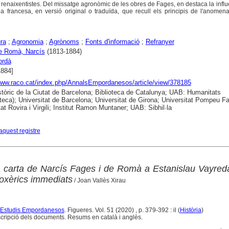
i renaixentistes. Del missatge agronòmic de les obres de Fages, en destaca la infl
ia francesa, en versió original o traduïda, que recull els principis de l'anome
ura
;
Agronomia
;
Agrònoms
;
Fonts d'informació
;
Refranyer
e Romà, Narcís
(1813-1884)
ordà
1884]
www.raco.cat/index.php/AnnalsEmpordanesos/article/view/378185
stòric de la Ciutat de Barcelona; Biblioteca de Catalunya; UAB: Humanitats
eca); Universitat de Barcelona; Universitat de Girona; Universitat Pompeu Fa
at Rovira i Virgili; Institut Ramon Muntaner; UAB: Sibhil·la
aquest registre
a carta de Narcís Fages i de Romà a Estanislau Vayreda
loxèrics immediats
/ Joan Vallès Xirau
 d'Estudis Empordanesos
. Figueres. Vol. 51 (2020) , p. 379-392 : il (
Història
)
nscripció dels documents. Resums en català i anglès.