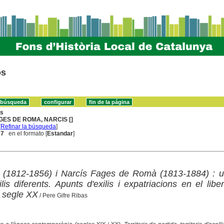
os
ns
GES DE ROMA, NARCIS []
[
Refinar la búsqueda
]
 7
en el formato [
Estandar
]
 (1812-1856) i Narcís Fages de Romà (1813-1884) : u
lis diferents. Apunts d'exilis i expatriacions en el libe
 segle XX
/ Pere Gifre Ribas