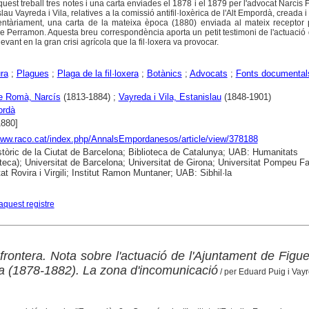
st treball tres notes i una carta enviades el 1878 i el 1879 per l'advocat Narcís 
au Vayreda i Vila, relatives a la comissió antifil·loxèrica de l'Alt Empordà, creada i
ntàriament, una carta de la mateixa època (1880) enviada al mateix receptor pe
e Perramon. Aquesta breu correspondència aporta un petit testimoni de l'actuació
evant en la gran crisi agrícola que la fil·loxera va provocar.
ura
;
Plagues
;
Plaga de la fil·loxera
;
Botànics
;
Advocats
;
Fonts documental
e Romà, Narcís
(1813-1884) ;
Vayreda i Vila, Estanislau
(1848-1901)
ordà
1880]
www.raco.cat/index.php/AnnalsEmpordanesos/article/view/378188
stòric de la Ciutat de Barcelona; Biblioteca de Catalunya; UAB: Humanitats
eca); Universitat de Barcelona; Universitat de Girona; Universitat Pompeu Fa
at Rovira i Virgili; Institut Ramon Muntaner; UAB: Sibhil·la
aquest registre
la frontera. Nota sobre l'actuació de l'Ajuntament de Figu
èrica (1878-1882). La zona d'incomunicació
/ per Eduard Puig i Vay