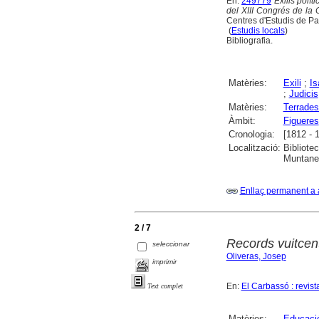
En:
249779
Exilis polít
del XIII Congrés de la
Centres d'Estudis de Pa
(
Estudis locals
)
Bibliografia.
Matèries:
Exili
;
Is
;
Judicis
Matèries:
Terrades
Àmbit:
Figueres
Cronologia:
[1812 - 
Localització:
Bibliote
Muntaner
Enllaç permanent a 
2 / 7
Records vuitcent
seleccionar
Oliveras, Josep
imprimir
En:
El Carbassó : revist
Text complet
Matèries:
Educació