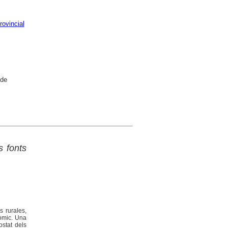
rovincial
 de
 fonts
s rurales,
nòmic. Una
ostat dels