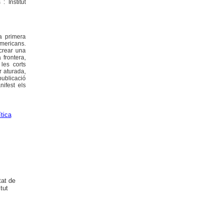
: Institut
la primera
americans.
 crear una
 frontera,
 les corts
 aturada,
publicació
ifest els
ítica
tat de
tut