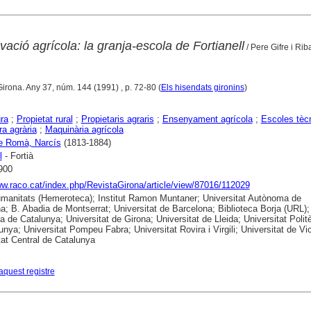
vació agrícola: la granja-escola de Fortianell
/ Pere Gifre i Rib
Girona. Any 37, núm. 144 (1991) , p. 72-80 (
Els hisendats gironins
)
ura
;
Propietat rural
;
Propietaris agraris
;
Ensenyament agrícola
;
Escoles tèc
ra agrària
;
Maquinària agrícola
e Romà, Narcís
(1813-1884)
l
- Fortià
900
ww.raco.cat/index.php/RevistaGirona/article/view/87016/112029
anitats (Hemeroteca); Institut Ramon Muntaner; Universitat Autònoma de
a; B. Abadia de Montserrat; Universitat de Barcelona; Biblioteca Borja (URL);
ca de Catalunya; Universitat de Girona; Universitat de Lleida; Universitat Polit
unya; Universitat Pompeu Fabra; Universitat Rovira i Virgili; Universitat de Vic
tat Central de Catalunya
aquest registre