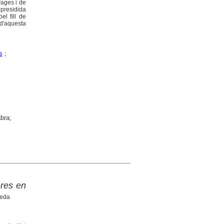
Fages i de
 presidida
l fill de
 d'aquesta
s
;
bra;
eres en
reda