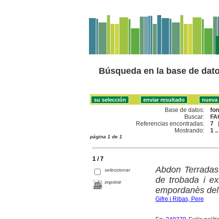
Búsqueda en la base de dat
Base de datos:
fo
Buscar:
FA
Referencias encontradas:
7
Mostrando:
1 ..
página 1 de 1
1 / 7
Abdon Terradas
seleccionar
de trobada i exi
imprimir
empordanès del
Gifre i Ribas, Pere