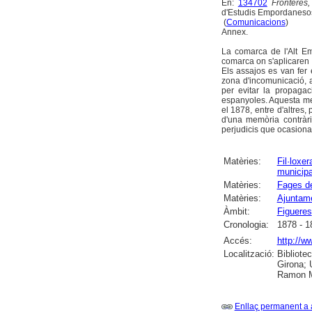
En:
134702
Fronteres
d'Estudis Empordanesos
(
Comunicacions
)
Annex.
La comarca de l'Alt Em
comarca on s'aplicaren 
Els assajos es van fer 
zona d'incomunicació, a
per evitar la propagaci
espanyoles. Aquesta me
el 1878, entre d'altres,
d'una memòria contràr
perjudicis que ocasionar
Matèries:
Fil·loxer
municipa
Matèries:
Fages d
Matèries:
Ajuntame
Àmbit:
Figueres
Cronologia:
1878 - 1
Accés:
http://w
Localització:
Bibliotec
Girona; U
Ramon Mu
Enllaç permanent a 