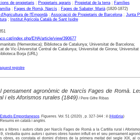
ions de propietaris
;
Propietaris agraris
;
Propietat de la terra
;
Famílies
amília
;
Fages de Romà, Narcís
;
Fages de Sabater, Marià
(1820-1872)
 d'Agricultura de l'Empordà
;
Associació de Propietaris de Barcelona
;
Junta P
tura
;
Institut Agrícola Català de Sant Isidre
851
raco.cat/index.php/EHA/article/view/390677
anitats (Hemeroteca); Biblioteca de Catalunya; Universitat de Barcelona;
tat de Vic-Universitat Central de Catalunya; Universitat de Girona; Universitat
Biblioteca Borja (URL)
aquest registre
al pensament agronòmic de Narcís Fages de Romà. Les
ral i els Aforismos rurales (1849)
/ Pere Gifre Ribas
 d'Estudis Empordanesos
. Figueres. Vol. 51 (2020) , p. 327-344 : il (
Història
)
Resums en català i anglès.
ies a llibres i autors citats per Narcís Fages de Romà a la Cartilla rural i Aforismo
9, s'estudia quins autors i quines obres havien influït en el seu pensament agro
s obres, es constata el domini d'obres de la primera meitat del segle XIX, al c