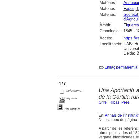
Matèries:
Associac
Matèries:
Fages, f
Matèries:
Societat
d'Agricul
Àmbit:
Figueres
Cronologia:
1845 - 1
Accés:
https://
Localització:
UAB: Hum
Universi
Lleida; 
Enllaç permanent a 
4 / 7
Una Aportació 
seleccionar
de la Cartilla ru
imprimir
Gifre i Ribas, Pere
Text complet
En:
Annals de l'Institut
Notes a peu de pàgina. 
A partir de les referènc
obres publicades el 184
vegada identificades le