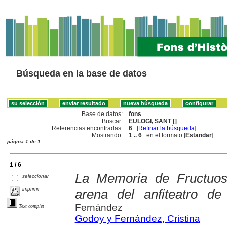
Búsqueda en la base de datos
Base de datos:
fons
Buscar:
EULOGI, SANT []
Referencias encontradas:
6
[
Refinar la búsqueda
]
Mostrando:
1 .. 6
en el formato [
Estandar
]
página 1 de 1
1 / 6
La Memoria de Fructuos
seleccionar
imprimir
arena del anfiteatro de
Fernández
Text complet
Godoy y Fernández, Cristina