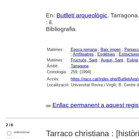
En:
Butlletí arqueològic
. Tarragona
: il.
Bibliografia.
Matèries:
Epoca romana
;
Baix imperi
;
Persecu
;
Amfiteatres
;
Esglésies
;
Estructure
Matèries:
Fructuós, Sant
;
Auguri, Sant
;
Eulogi
Àmbit:
Tarragona
Cronologia:
259; [1994]
Accés:
https://raco.cat/index.php/ButlletiArq/
Localització:
Universitat Rovira i Virgili; B. Centr
Enllaç permanent a aquest regis
2 / 6
Tarraco christiana : [històr
seleccionar