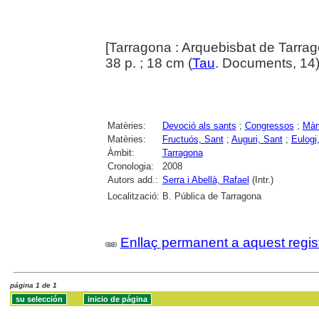
[Tarragona : Arquebisbat de Tarra
38 p. ; 18 cm (
Tau
. Documents, 14
Matèries:
Devoció als sants
;
Congressos
;
Màrt
Matèries:
Fructuós, Sant
;
Auguri, Sant
;
Eulogi
Àmbit:
Tarragona
Cronologia:
2008
Autors add.:
Serra i Abellà, Rafael
(Intr.)
Localització:
B. Pública de Tarragona
Enllaç permanent a aquest regis
página 1 de 1