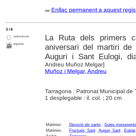
Enllaç permanent a aquest regis
3 / 6
La Ruta dels primers c
seleccionar
imprimir
aniversari del martiri de
Auguri i Sant Eulogi, di
Andreu Muñoz Melgar]
Muñoz i Melgar, Andreu
Tarragona : Patronat Municipal de
1 desplegable : il. col. ; 20 cm
Matèries:
Devoció als sants
;
Guies monumenta
Matèries:
Fructuós, Sant
;
Auguri, Sant
;
Eulogi