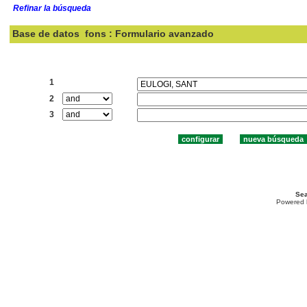
Refinar la búsqueda
Base de datos
fons : Formulario avanzado
Buscar:
1
2
3
Sea
Powered