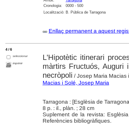
Àmbit:
Tarragona
Cronologia:
0000 - 500
Localització:
B. Pública de Tarragona
Enllaç permanent a aquest regis
4 / 6
L'Hipotètic itinerari proc
seleccionar
imprimir
màrtirs Fructuós, Auguri i
necròpoli
/ Josep Maria Macias 
Macias i Solé, Josep Maria
Tarragona : [Esglèsia de Tarragona
8 p. : il., plàn. ; 28 cm
Suplement de la revista: Esglèsi
Referències bibliogràfiques.