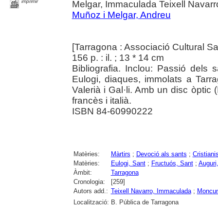
imprimir
Melgar, Immaculada Teixell Navarr
Muñoz i Melgar, Andreu
[Tarragona : Associació Cultural S
156 p. : il. ; 13 * 14 cm
Bibliografia. Inclou: Passió dels 
Eulogi, diaques, immolats a Tarr
Valerià i Gal·li. Amb un disc òptic 
francès i italià.
ISBN 84-60990222
Matèries:
Màrtirs
;
Devoció als sants
;
Cristian
Matèries:
Eulogi, Sant
;
Fructuós, Sant
;
Auguri
Àmbit:
Tarragona
Cronologia:
[259]
Autors add.:
Teixell Navarro, Immaculada
;
Moncuni
Localització:
B. Pública de Tarragona