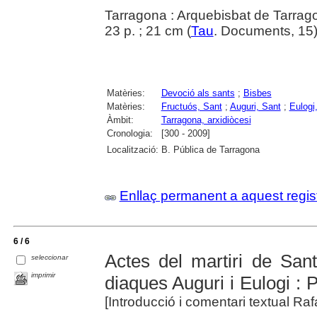
Tarragona : Arquebisbat de Tarrag
23 p. ; 21 cm (
Tau
. Documents, 15
Matèries:
Devoció als sants
;
Bisbes
Matèries:
Fructuós, Sant
;
Auguri, Sant
;
Eulogi
Àmbit:
Tarragona, arxidiòcesi
Cronologia:
[300 - 2009]
Localització:
B. Pública de Tarragona
Enllaç permanent a aquest regis
6 / 6
Actes del martiri de San
seleccionar
imprimir
diaques Auguri i Eulogi : P
[Introducció i comentari textual Raf