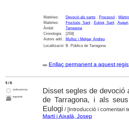
Matèries:
Devoció als sants
;
Processó
;
Màrtir
Matèries:
Fructuós, Sant
;
Eulogi, Sant
;
Auguri
Àmbit:
Tarragona
Cronologia:
[259]
Autors add.:
Muñoz i Melgar, Andreu
Localització:
B. Pública de Tarragona
Enllaç permanent a aquest regis
5 / 6
Disset segles de devoció a
seleccionar
imprimir
de Tarragona, i als seus
Eulogi
/ [Introducció i comentari 
Martí i Aixalà, Josep