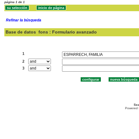
página 1 de 1
Refinar la búsqueda
Base de datos
fons : Formulario avanzado
Buscar:
1
2
3
Sea
Powered