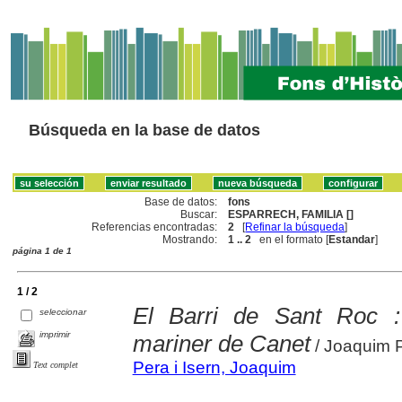
Búsqueda en la base de datos
Base de datos:
fons
Buscar:
ESPARRECH, FAMILIA []
Referencias encontradas:
2
[
Refinar la búsqueda
]
Mostrando:
1 .. 2
en el formato [
Estandar
]
página 1 de 1
1 / 2
El Barri de Sant Roc : 
seleccionar
imprimir
mariner de Canet
/ Joaquim P
Pera i Isern, Joaquim
Text complet