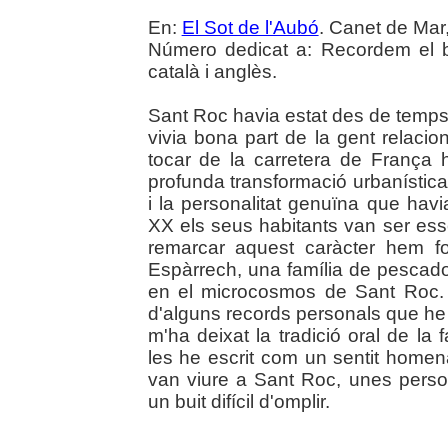
En:
El Sot de l'Aubó
. Canet de Mar,
Número dedicat a: Recordem el b
català i anglès.
Sant Roc havia estat des de temps 
vivia bona part de la gent relaci
tocar de la carretera de França 
profunda transformació urbanística i
i la personalitat genuïna que havi
XX els seus habitants van ser ess
remarcar aquest caràcter hem foc
Espàrrech, una família de pescador
en el microcosmos de Sant Roc. Aq
d'alguns records personals que he 
m'ha deixat la tradició oral de la f
les he escrit com un sentit homen
van viure a Sant Roc, unes perso
un buit difícil d'omplir.