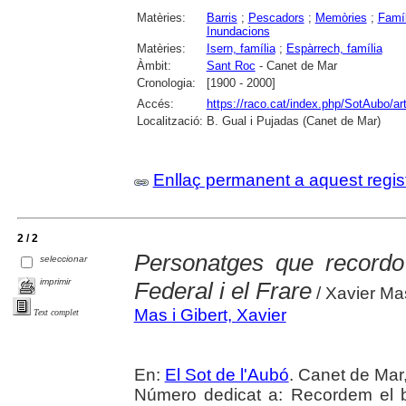
Matèries:
Barris
;
Pescadors
;
Memòries
;
Famíl
Inundacions
Matèries:
Isern, família
;
Espàrrech, família
Àmbit:
Sant Roc
- Canet de Mar
Cronologia:
[1900 - 2000]
Accés:
https://raco.cat/index.php/SotAubo/a
Localització:
B. Gual i Pujadas (Canet de Mar)
Enllaç permanent a aquest regis
2 / 2
Personatges que recordo
seleccionar
imprimir
Federal i el Frare
/ Xavier Ma
Mas i Gibert, Xavier
Text complet
En:
El Sot de l'Aubó
. Canet de Mar,
Número dedicat a: Recordem el b