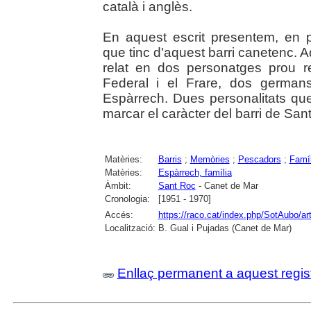
català i anglès.
En aquest escrit presentem, en 
que tinc d'aquest barri canetenc. 
relat en dos personatges prou re
Federal i el Frare, dos german
Espàrrech. Dues personalitats que
marcar el caràcter del barri de San
Matèries:
Barris
;
Memòries
;
Pescadors
;
Famíl
Matèries:
Espàrrech, família
Àmbit:
Sant Roc
- Canet de Mar
Cronologia:
[1951 - 1970]
Accés:
https://raco.cat/index.php/SotAubo/a
Localització:
B. Gual i Pujadas (Canet de Mar)
Enllaç permanent a aquest regis