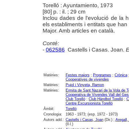
Torelló : Ayuntamiento, 1973
[80] p. : il. ; 29 cm
Inclou dades de l'evolució de la h
els establiments i entitats que han
Major. Amb articles en català.
Conté:
-
062586
Castells i Casas. Joan.
E
Matèries:
Festes majors
;
Programes
;
Crònica
Cooperatives de vivendes
Matèries:
Pujol i Vinyeta, Ramon
Matèries:
Ermita de Sant Nazari de la Vola de To
Cooperativa de Vivendes Vall del Ges 
Club Torelló
;
Club Hàndbol Torelló
;
C
Centre Excursionista Torelló
Àmbit:
Torelló
Cronologia:
1963 - 1973; (esp. 1972 - 1973)
Autors add.:
Castells i Casas, Joan
(Dir.) ;
Aregall
(Il·l.)