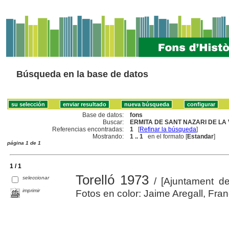
Búsqueda en la base de datos
Base de datos:
fons
Buscar:
ERMITA DE SANT NAZARI DE LA 
Referencias encontradas:
1
[
Refinar la búsqueda
]
Mostrando:
1 .. 1
en el formato [
Estandar
]
página 1 de 1
1 / 1
Torelló 1973
seleccionar
/ [Ajuntament de 
imprimir
Fotos en color: Jaime Aregall, Francis