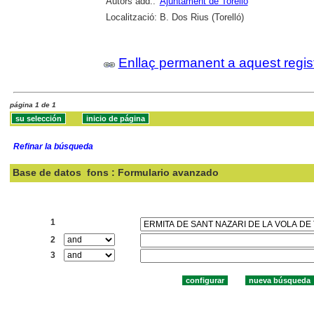
Autors add.:
Ajuntament de Torelló
Localització:
B. Dos Rius (Torelló)
Enllaç permanent a aquest regis
página 1 de 1
Refinar la búsqueda
Base de datos
fons : Formulario avanzado
Buscar:
1
2
3