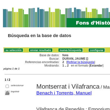
Búsqueda en la base de datos
Base de datos:
fons
Buscar:
DURAN, JAUME []
Referencias encontradas:
2
[
Refinar la búsqueda
]
Mostrando:
1 .. 2
en el formato [
Estandar
]
página 1 de 1
1 / 2
Montserrat i Vilafranca
seleccionar
/ Ma
imprimir
Benach i Torrents, Manuel
Vilafranca de Penedès : Emporium