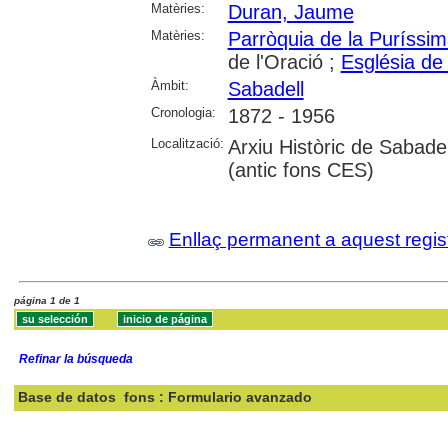
Matèries:
Duran, Jaume
Matèries:
Parròquia de la Puríssi
de l'Oració ;
Església de
Àmbit:
Sabadell
Cronologia:
1872 - 1956
Localització:
Arxiu Històric de Sabade
(antic fons CES)
Enllaç permanent a aquest regis
página 1 de 1
Refinar la búsqueda
Base de datos
fons : Formulario avanzado
Buscar: