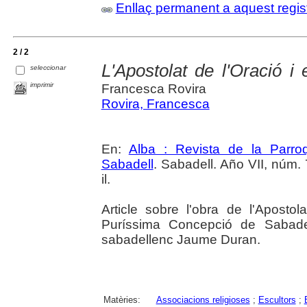
Enllaç permanent a aquest regis
2 / 2
L'Apostolat de l'Oració i
seleccionar
imprimir
Francesca Rovira
Rovira, Francesca
En:
Alba : Revista de la Parro
Sabadell
. Sabadell. Año VII, núm. 
il.
Article sobre l'obra de l'Aposto
Puríssima Concepció de Sabadell
sabadellenc Jaume Duran.
Matèries:
Associacions religioses
;
Escultors
;