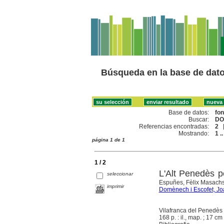
Búsqueda en la base de dat
Base de datos:
fo
Buscar:
DO
Referencias encontradas:
2
Mostrando:
1 ..
página 1 de 1
1 / 2
L'Alt Penedès p
seleccionar
Espuñes, Fèlix Masach
imprimir
Domènech i Escofet, Jo
Vilafranca del Penedès
168 p. : il., map. ; 17 cm