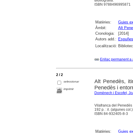
Bibliografia.
ISBN 9788496995871
Matèries:
Guies ex
Àmbit:
Alt Pen
Cronologia:
[2014]
Autors add.:
Espuñes,
Localització:
Bibliotec
Enllaç permanent a 
2 / 2
Alt Penedès, iti
seleccionar
Penedès i entor
imprimir
Domènech i Escofet, Jo
Vilafranca del Penedès
192 p. : il. (algunes col.
ISBN 84-932405-8-3
Matèries:
Guies ex