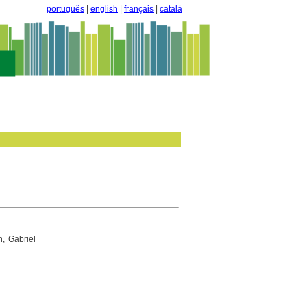
português
|
english
|
français
|
català
, Gabriel