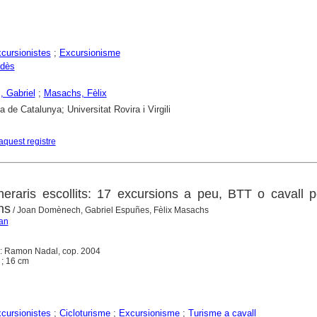
cursionistes
;
Excursionisme
edès
 Gabriel
;
Masachs, Fèlix
a de Catalunya; Universitat Rovira i Virgili
aquest registre
neraris escollits: 17 excursions a peu, BTT o cavall pe
ns
/ Joan Domènech, Gabriel Espuñes, Fèlix Masachs
an
 : Ramon Nadal, cop. 2004
) ; 16 cm
cursionistes
;
Cicloturisme
;
Excursionisme
;
Turisme a cavall