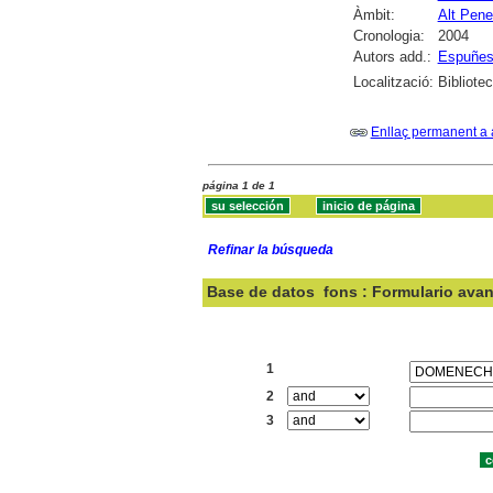
Àmbit:
Alt Pen
Cronologia:
2004
Autors add.:
Espuñes,
Localització:
Bibliote
Enllaç permanent a 
página 1 de 1
Refinar la búsqueda
Base de datos
fons : Formulario ava
Buscar:
1
2
3