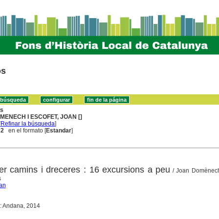
os
ns
MENECH I ESCOFET, JOAN []
[
Refinar la búsqueda
]
 2
en el formato [
Estandar
]
er camins i dreceres : 16 excursions a peu
/ Joan Domènech
s
an
 : Andana, 2014