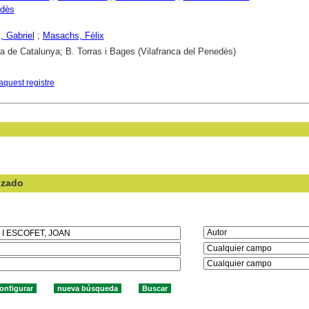
edès
 Gabriel
;
Masachs, Fèlix
ca de Catalunya; B. Torras i Bages (Vilafranca del Penedès)
aquest registre
nzado
en el campo: