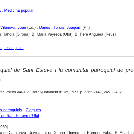
a
;
Medicina popular
 Vilanova, Joan
(Ed.) ;
Danés i Torras, Joaquim
(Pr.)
s Rahola (Girona); B. Marià Vayreda (Olot); B. Pere Anguera (Reus)
aquest registre
oquial de Sant Esteve i la comunitat parroquial de pr
m
lot. Volum XIII-XIV
. Olot : Ajuntament d'Olot, 1977. p. 2265-2447, 2451-2482
s parroquials
;
Clergues
 de Sant Esteve d'Olot
1950]
ca de Catalunya; Universitat de Girona; Universitat Pompeu Fabra; B. Abadia 