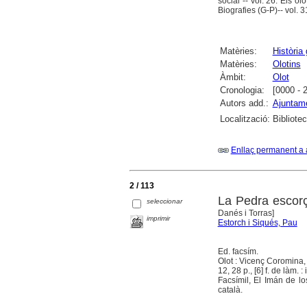
social -- vol. 26. Els olo
Biografies (G-P)-- vol. 3
Matèries:
Història
Matèries:
Olotins
Àmbit:
Olot
Cronologia:
[0000 - 
Autors add.:
Ajuntame
Localització:
Bibliote
Enllaç permanent a 
2 / 113
La Pedra escor
seleccionar
Danés i Torras]
imprimir
Estorch i Siqués, Pau
Ed. facsím.
Olot : Vicenç Coromina
12, 28 p., [6] f. de làm. : 
Facsímil, El Imán de lo
català.