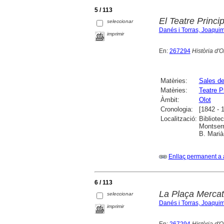
5 / 113
El Teatre Princip
seleccionar
Danés i Torras, Joaqui
imprimir
En:
267294
Història d'O
Matèries:
Sales de
Matèries:
Teatre Pr
Àmbit:
Olot
Cronologia:
[1842 - 
Localització:
Bibliote
Montserr
B. Marià
Enllaç permanent a 
6 / 113
La Plaça Mercat
seleccionar
Danés i Torras, Joaqui
imprimir
En:
267294
Història d'O