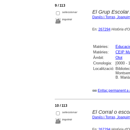
9 / 113
El Grup Escolar
seleccionar
Danés i Torras, Joaqui
imprimir
En:
267294
Història d'O
Matèries:
Educaci
Matèries:
CEIP Mal
Àmbit:
Olot
Cronologia:
[0000 - 
Localització:
Bibliote
Montserr
B. Marià
Enllaç permanent a 
10 / 113
El Corral o esco
seleccionar
Danés i Torras, Joaqui
imprimir
En:
267294
Història d'O