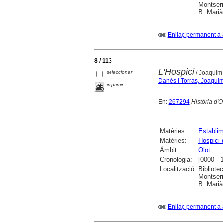
Montserr
B. Marià
Enllaç permanent a 
8 / 113
L'Hospici
seleccionar
/ Joaquim 
Danés i Torras, Joaqui
imprimir
En:
267294
Història d'O
Matèries:
Establim
Matèries:
Hospici 
Àmbit:
Olot
Cronologia:
[0000 - 
Localització:
Bibliote
Montserr
B. Marià
Enllaç permanent a 