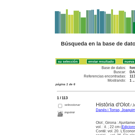
Búsqueda en la base de dat
Base de datos:
fo
Buscar:
DA
Referencias encontradas:
11
Mostrando:
1 .
página 1 de 6
1 / 113
Història d'Olot
seleccionar
/ J
Danés i Torras, Joaqui
imprimir
Olot ; Girona : Ajuntam
vol. : il. ; 22 cm (
Edicion
Conté: vol. 20. L'Econom