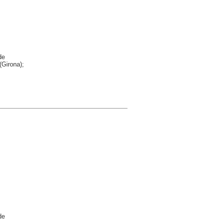
de
(Girona);
de