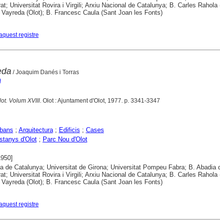
at; Universitat Rovira i Virgili; Arxiu Nacional de Catalunya; B. Carles Rahola 
 Vayreda (Olot); B. Francesc Caula (Sant Joan les Fonts)
aquest registre
eda
/ Joaquim Danés i Torras
m
lot. Volum XVIII
. Olot : Ajuntament d'Olot, 1977. p. 3341-3347
rbans
;
Arquitectura
;
Edificis
;
Cases
stanys d'Olot
;
Parc Nou d'Olot
1950]
ca de Catalunya; Universitat de Girona; Universitat Pompeu Fabra; B. Abadia 
at; Universitat Rovira i Virgili; Arxiu Nacional de Catalunya; B. Carles Rahola 
 Vayreda (Olot); B. Francesc Caula (Sant Joan les Fonts)
aquest registre