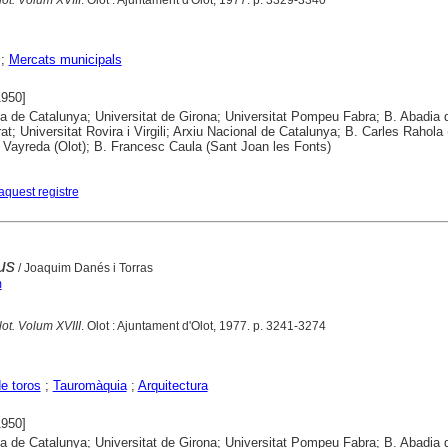
;
Mercats municipals
1950]
ca de Catalunya; Universitat de Girona; Universitat Pompeu Fabra; B. Abadia 
at; Universitat Rovira i Virgili; Arxiu Nacional de Catalunya; B. Carles Rahola 
 Vayreda (Olot); B. Francesc Caula (Sant Joan les Fonts)
aquest registre
us
/ Joaquim Danés i Torras
m
lot. Volum XVIII
. Olot : Ajuntament d'Olot, 1977. p. 3241-3274
e toros
;
Tauromàquia
;
Arquitectura
1950]
ca de Catalunya; Universitat de Girona; Universitat Pompeu Fabra; B. Abadia 