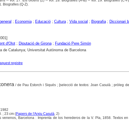
tins -- vol. 27. Els olotins (2) -- vol. 28. Biografies (A-B) -- vol. 29. Biografies (C-F)
1. Biografies (Q-Z).
 general
;
Economia
;
Educació
;
Cultura
;
Vida social
;
Biografia
;
Diccionari b
2001]
nt d'Olot
;
Diputació de Girona
;
Fundació Pere Simón
ca de Catalunya; Universitat Autònoma de Barcelona
aquest registre
çonera
/ de Pau Estorch i Siqués ; [selecció de textos: Joan Casulà ; pròleg 
, 1982
il. ; 23 cm (
Papers de l'Arxiu Casulà
, 2)
s venenos, Barcelona : Imprenta de los herederos de la V. Pla, 1858. Textos en 