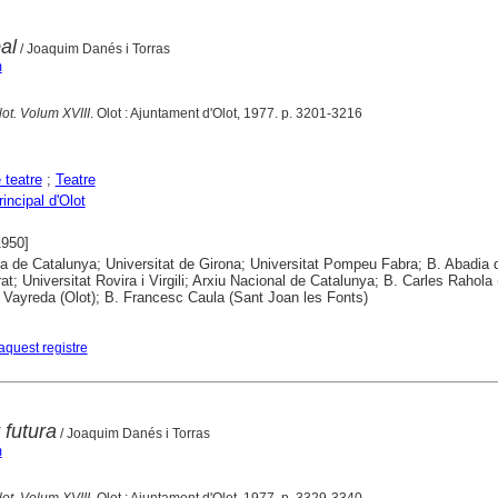
al
/ Joaquim Danés i Torras
m
lot. Volum XVIII
. Olot : Ajuntament d'Olot, 1977. p. 3201-3216
 teatre
;
Teatre
incipal d'Olot
1950]
ca de Catalunya; Universitat de Girona; Universitat Pompeu Fabra; B. Abadia 
at; Universitat Rovira i Virgili; Arxiu Nacional de Catalunya; B. Carles Rahola 
 Vayreda (Olot); B. Francesc Caula (Sant Joan les Fonts)
aquest registre
 futura
/ Joaquim Danés i Torras
m
lot. Volum XVIII
. Olot : Ajuntament d'Olot, 1977. p. 3329-3340