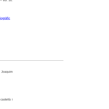
-- vol. 30.
iogràfic
de Joaquim
castellà i