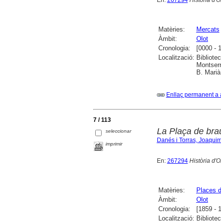
Matèries:
Mercats
Àmbit:
Olot
Cronologia:
[0000 - 
Localització:
Bibliote
Montserr
B. Marià
Enllaç permanent a 
7 / 113
La Plaça de bra
seleccionar
Danés i Torras, Joaqui
imprimir
En:
267294
Història d'O
Matèries:
Places d
Àmbit:
Olot
Cronologia:
[1859 - 
Localització:
Bibliote