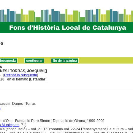
os
ns
NES I TORRAS, JOAQUIM []
3
[
Refinar la búsqueda
]
. 20
en el formato [
Estandar
]
oaquim Danés i Torras
m
ent d'Olot : Fundació Pere Simón : Diputació de Girona, 1999-2001
s Municipals
, 71)
ia (continuació) -- vol. 21. L'Economia vol. 22-24 L'ensenyament i la cultura -- vol