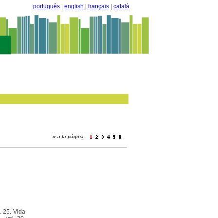
português
|
english
|
français
|
català
ir a la página
. 25. Vida