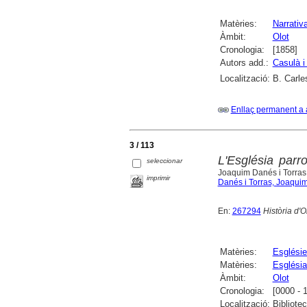
Matèries:
Narrativ
Àmbit:
Olot
Cronologia:
[1858]
Autors add.:
Casulà i
Localització:
B. Carle
Enllaç permanent a 
3 / 113
L'Església parr
seleccionar
Joaquim Danés i Torras
imprimir
Danés i Torras, Joaqui
En:
267294
Història d'O
Matèries:
Esglésie
Matèries:
Església
Àmbit:
Olot
Cronologia:
[0000 - 
Localització:
Bibliote