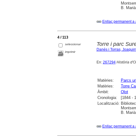
Montserr
B. Marià
Enllaç permanent a 
4 / 113
Torre i parc Sur
seleccionar
Danés i Torras, Joaqui
imprimir
En:
267294
Història d'O
Matèries:
Parcs u
Matèries:
Torre Ca
Àmbit:
Olot
Cronologia:
[1844 - 
Localització:
Bibliote
Montserr
B. Marià
Enllaç permanent a 