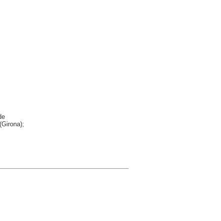
de
(Girona);