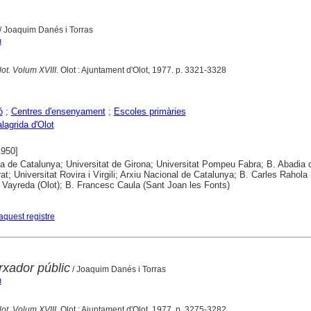
/ Joaquim Danés i Torras
m
lot. Volum XVIII
. Olot : Ajuntament d'Olot, 1977. p. 3321-3328
ó
;
Centres d'ensenyament
;
Escoles primàries
agrida d'Olot
1950]
ca de Catalunya; Universitat de Girona; Universitat Pompeu Fabra; B. Abadia 
at; Universitat Rovira i Virgili; Arxiu Nacional de Catalunya; B. Carles Rahola 
 Vayreda (Olot); B. Francesc Caula (Sant Joan les Fonts)
aquest registre
rxador públic
/ Joaquim Danés i Torras
m
lot. Volum XVIII
. Olot : Ajuntament d'Olot, 1977. p. 3275-3282