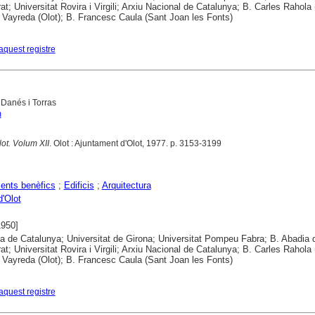
at; Universitat Rovira i Virgili; Arxiu Nacional de Catalunya; B. Carles Rahola 
 Vayreda (Olot); B. Francesc Caula (Sant Joan les Fonts)
aquest registre
Danés i Torras
m
lot. Volum XII
. Olot : Ajuntament d'Olot, 1977. p. 3153-3199
ents benèfics
;
Edificis
;
Arquitectura
d'Olot
1950]
ca de Catalunya; Universitat de Girona; Universitat Pompeu Fabra; B. Abadia 
at; Universitat Rovira i Virgili; Arxiu Nacional de Catalunya; B. Carles Rahola 
 Vayreda (Olot); B. Francesc Caula (Sant Joan les Fonts)
aquest registre