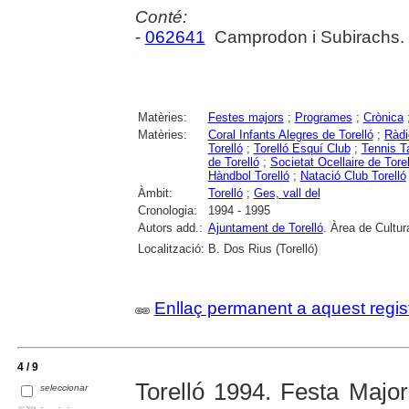
Conté:
-
062641
Camprodon i Subirachs. 
Matèries:
Festes majors
;
Programes
;
Crònica
Matèries:
Coral Infants Alegres de Torelló
;
Ràdi
Torelló
;
Torelló Esquí Club
;
Tennis Ta
de Torelló
;
Societat Ocellaire de Torel
Hàndbol Torelló
;
Natació Club Torelló
Àmbit:
Torelló
;
Ges, vall del
Cronologia:
1994 - 1995
Autors add.:
Ajuntament de Torelló
. Àrea de Cultur
Localització:
B. Dos Rius (Torelló)
Enllaç permanent a aquest regis
4 / 9
Torelló 1994. Festa Major
seleccionar