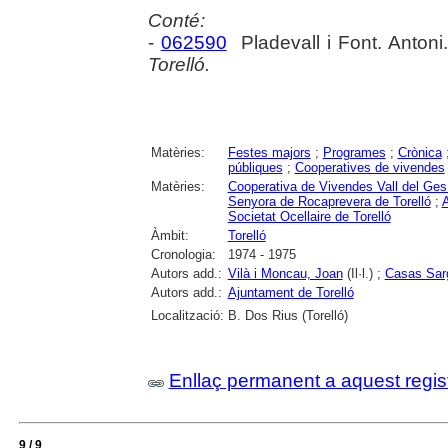
Conté:
-
062590
Pladevall i Font. Antoni
Torelló.
Matèries:
Festes majors
;
Programes
;
Crònica
públiques
;
Cooperatives de vivendes
Matèries:
Cooperativa de Vivendes Vall del Ges 
Senyora de Rocaprevera de Torelló
;
A
Societat Ocellaire de Torelló
Àmbit:
Torelló
Cronologia:
1974 - 1975
Autors add.:
Vilà i Moncau, Joan
(Il·l.) ;
Casas Sar
Autors add.:
Ajuntament de Torelló
Localització:
B. Dos Rius (Torelló)
Enllaç permanent a aquest regis
9 / 9