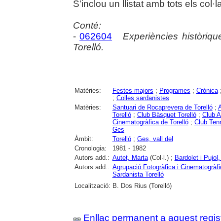
S'inclou un llistat amb tots els col·la
Conté:
-
062604
Experiències històrique
Torelló.
Matèries:
Festes majors
;
Programes
;
Crònica
;
Colles sardanistes
Matèries:
Santuari de Rocaprevera de Torelló
;
A
Torelló
;
Club Bàsquet Torelló
;
Club A
Cinematogràfica de Torelló
;
Club Tenn
Ges
Àmbit:
Torelló
;
Ges, vall del
Cronologia:
1981 - 1982
Autors add.:
Autet, Marta
(Col·l.) ;
Bardolet i Pujo
Autors add.:
Agrupació Fotogràfica i Cinematogràfi
Sardanista Torelló
Localització:
B. Dos Rius (Torelló)
Enllaç permanent a aquest regis