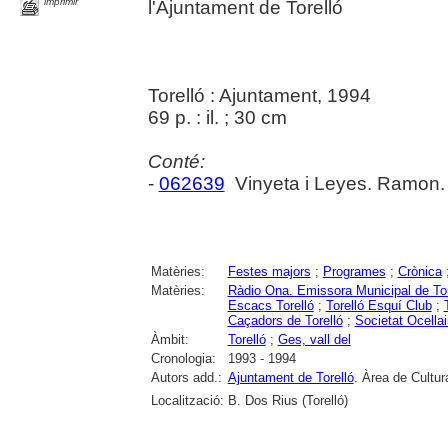
imprimir
l'Ajuntament de Torelló
Torelló : Ajuntament, 1994
69 p. : il. ; 30 cm
Conté:
-
062639
Vinyeta i Leyes. Ramon
Matèries:
Festes majors
;
Programes
;
Crònica
Matèries:
Ràdio Ona. Emissora Municipal de Tor
Escacs Torelló
;
Torelló Esquí Club
;
Caçadors de Torelló
;
Societat Ocellai
Àmbit:
Torelló
;
Ges, vall del
Cronologia:
1993 - 1994
Autors add.:
Ajuntament de Torelló
. Àrea de Cultur
Localització:
B. Dos Rius (Torelló)