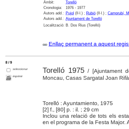
Àmbit:
Torelló
Cronologia:
1976 - 1977
Autors add.:
Pujol
(Il·l.) ;
Rubió
(Il·l.) ;
Camprubí, M
Autors add.:
Ajuntament de Torelló
Localització:
B. Dos Rius (Torelló)
Enllaç permanent a aquest regis
8 / 9
Torelló 1975
seleccionar
/ [Ajuntament de 
imprimir
Moncau, Casas Sargatal Joan Rifà 
Torelló : Ayuntamiento, 1975
[2] f., [80] p. : il. ; 29 cm
Inclou una relació de tots els esta
en el programa de la Festa Major. A