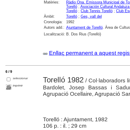
Matèries:
Ràdio Ona. Emissora Municipal de Tor
Torelló
;
Asociación Cultural Andaluza 
Torelló
;
Club Tennis Torelló
;
Club Es
Àmbit:
Torelló
;
Ges, vall del
Cronologia:
1992
Autors add.:
Ajuntament de Torelló
. Àrea de Cultur
Localització:
B. Dos Rius (Torelló)
Enllaç permanent a aquest regis
6 / 9
Torelló 1982
seleccionar
/ Col·laboradors l
imprimir
Bardolet, Josep Bassas i Sadurn
Agrupació Ocellaire, Agrupació Sarda
Torelló : Ajuntament, 1982
106 p. : il. ; 29 cm