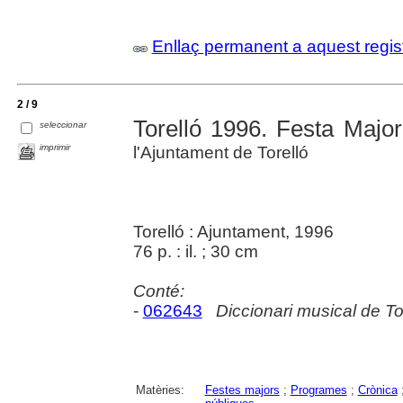
Enllaç permanent a aquest regis
2 / 9
Torelló 1996. Festa Major
seleccionar
imprimir
l'Ajuntament de Torelló
Torelló : Ajuntament, 1996
76 p. : il. ; 30 cm
Conté:
-
062643
Diccionari musical de Tor
Matèries:
Festes majors
;
Programes
;
Crònica