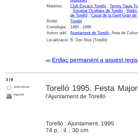
públiques
Matèries:
Club Escacs Torelló
;
Tennis Taula Tor
;
Societat Ocellaire de Torelló
;
Ràdio 
de Torelló
;
Casal de la Gent Gran de 
Àmbit:
Torelló
Cronologia:
1995 - 1996
Autors add.:
Ajuntament de Torelló
. Àrea de Cultur
Localització:
B. Dos Rius (Torelló)
Enllaç permanent a aquest regis
3 / 9
Torelló 1995. Festa Major
seleccionar
imprimir
l'Ajuntament de Torelló
Torelló : Ajuntament, 1995
74 p. : il. ; 30 cm