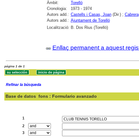
Àmbit:
Torelló
Cronologia:
1973 - 1974
Autors add.:
Castells i Casas, Joan
(Dir.) ;
Cabrera
Autors add.:
Ajuntament de Torelló
Localització:
B. Dos Rius (Torelló)
Enllaç permanent a aquest regis
página 1 de 1
Refinar la búsqueda
Base de datos
fons : Formulario avanzado
Buscar:
1
2
3