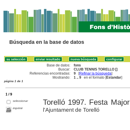
Búsqueda en la base de datos
Base de datos:
fons
Buscar:
CLUB TENNIS TORELLO []
Referencias encontradas:
9
[
Refinar la búsqueda
]
Mostrando:
1 .. 9
en el formato [
Estandar
]
página 1 de 1
1 / 9
Torelló 1997. Festa Major
seleccionar
imprimir
l'Ajuntament de Torelló