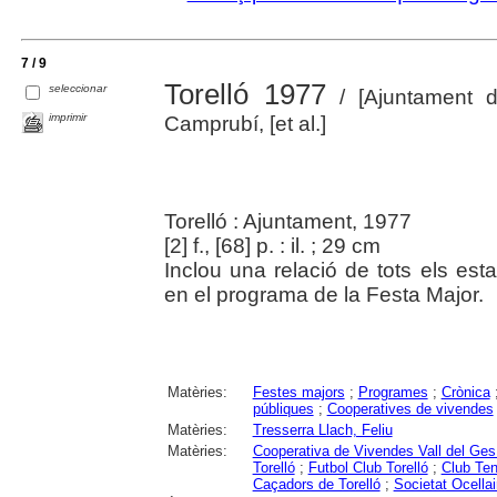
7 / 9
Torelló 1977
seleccionar
/ [Ajuntament de
imprimir
Camprubí, [et al.]
Torelló : Ajuntament, 1977
[2] f., [68] p. : il. ; 29 cm
Inclou una relació de tots els esta
en el programa de la Festa Major.
Matèries:
Festes majors
;
Programes
;
Crònica
públiques
;
Cooperatives de vivendes
Matèries:
Tresserra Llach, Feliu
Matèries:
Cooperativa de Vivendes Vall del Ges 
Torelló
;
Futbol Club Torelló
;
Club Ten
Caçadors de Torelló
;
Societat Ocellai