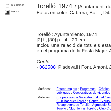
Torelló 1974
seleccionar
/ [Ajuntament de 
imprimir
Fotos en color: Cabrera, Bofill ; Dib
Torelló : Ayuntamiento, 1974
[2] f., [80] p. : il. ; 29 cm
Inclou una relació de tots els esta
en el programa de la Festa Major. A
Conté:
-
062588
Pladevall i Font. Antoni.
Matèries:
Festes majors
;
Programes
;
Crònica
públiques
;
Cooperatives de vivendes
Matèries:
Cooperativa de Vivendes Vall del Ges 
Club Bàsquet Torelló
;
Centre Excursio
Rocaprevera de Torelló
;
Agrupació Sa
Torelló
;
Club Tennis Torelló
;
Club Cic