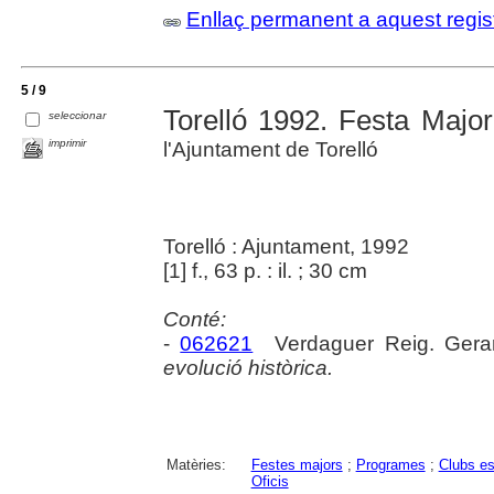
Enllaç permanent a aquest regis
5 / 9
Torelló 1992. Festa Major
seleccionar
imprimir
l'Ajuntament de Torelló
Torelló : Ajuntament, 1992
[1] f., 63 p. : il. ; 30 cm
Conté:
-
062621
Verdaguer Reig. Gera
evolució històrica.
Matèries:
Festes majors
;
Programes
;
Clubs es
Oficis