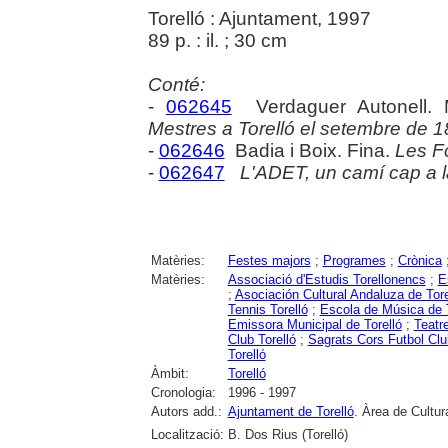
Torelló : Ajuntament, 1997
89 p. : il. ; 30 cm
Conté:
-
062645
Verdaguer Autonell.
Mestres a Torelló el setembre de 
-
062646
Badia i Boix. Fina.
Les Fo
-
062647
L'ADET, un camí cap a la
Matèries:
Festes majors
;
Programes
;
Crònica
Matèries:
Associació d'Estudis Torellonencs
;
E
;
Asociación Cultural Andaluza de Tore
Tennis Torelló
;
Escola de Música de T
Emissora Municipal de Torelló
;
Teatr
Club Torelló
;
Sagrats Cors Futbol Clu
Torelló
Àmbit:
Torelló
Cronologia:
1996 - 1997
Autors add.:
Ajuntament de Torelló
. Àrea de Cultur
Localització:
B. Dos Rius (Torelló)