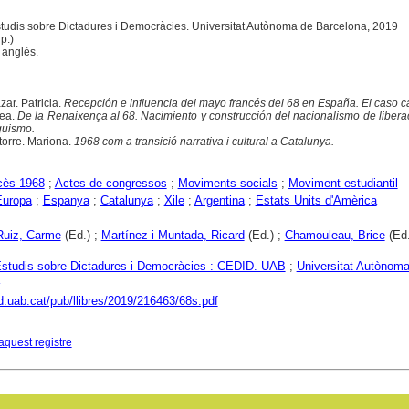
'Estudis sobre Dictadures i Democràcies. Universitat Autònoma de Barcelona, 2019
p.)
i anglès.
r. Patricia.
Recepción e influencia del mayo francés del 68 en España. El caso c
rea.
De la Renaixença al 68. Nacimiento y construcción del nacionalismo de libera
quismo.
orre. Mariona.
1968 com a transició narrativa i cultural a Catalunya.
cès 1968
;
Actes de congressos
;
Moviments socials
;
Moviment estudiantil
Europa
;
Espanya
;
Catalunya
;
Xile
;
Argentina
;
Estats Units d'Amèrica
Ruiz, Carme
(Ed.) ;
Martínez i Muntada, Ricard
(Ed.) ;
Chamouleau, Brice
(Ed.
Estudis sobre Dictadures i Democràcies : CEDID. UAB
;
Universitat Autònom
d.uab.cat/pub/llibres/2019/216463/68s.pdf
aquest registre