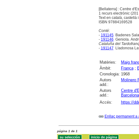
[Bellaterra] : Centre d
1 recurs electrònic (201 
Text en català, castellà 
ISBN 97884169528
Conté:
-
191145
Badenes Salaza
-
191146
Geniola. And
Cataluña del Tardofran
-
191147
Lladonosa Lat
Matèries:
Maig fran
Àmbit:
França
;
Cronologia:
1968
Autors
Molinero 
add.:
Autors
Centre d'
add.:
Barcelona
Accés:
https://dd
Enllaç permanent a 
página 1 de 1