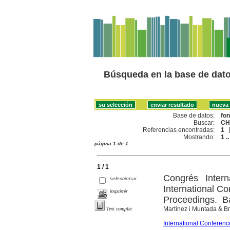
Búsqueda en la base de dat
Base de datos:
fo
Buscar:
CH
Referencias encontradas:
1
Mostrando:
1 ..
página 1 de 1
1 / 1
Congrés Intern
seleccionar
International Co
imprimir
Proceedings. 
Martínez i Muntada & B
Text complet
International Conferenc