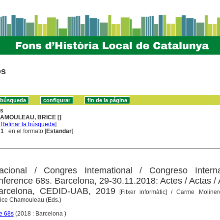
os
ns
AMOULEAU, BRICE []
[
Refinar la búsqueda
]
 1
en el formato [
Estandar
]
acional / Congres Intemational / Congreso Interna
nference 68s. Barcelona, 29-30.11.2018: Actes / Actas / 
Barcelona, CEDID-UAB, 2019
[Fitxer informàtic]
/ Carme Moliner
rice Chamouleau (Eds.)
e 68s
(2018 : Barcelona )