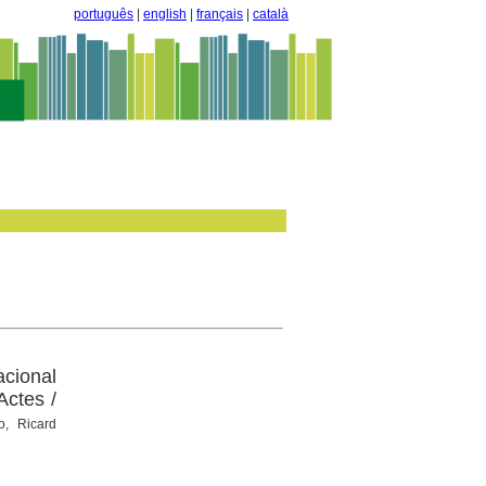
português
|
english
|
français
|
català
cional
Actes /
o, Ricard