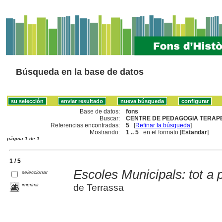
Búsqueda en la base de datos
Base de datos:
fons
Buscar:
CENTRE DE PEDAGOGIA TERAPE
Referencias encontradas:
5
[
Refinar la búsqueda
]
Mostrando:
1 .. 5
en el formato [
Estandar
]
página 1 de 1
1 / 5
Escoles Municipals: tot a 
seleccionar
imprimir
de Terrassa