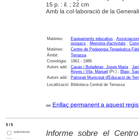
15 p. : il. ; 22 cm
Amb la col·laboració de la Generali
Matèries:
Equipaments educatius
;
Associacion
psíquics
;
Memòria d'activitats
;
Comm
Matèries:
Centre de Pedagogia Terapèutica Fàt
Àmbit:
Terrassa
Cronologia:
1961 - 1986
Autors add.:
Casas i Boladeras, Josep Maria
;
Jarq
Royes i Vila, Manuel
(Pr.) ;
Blasi, Sar
Autors add.:
Patronat Municipal d'Educació de Te
Localització:
Biblioteca Central de Terrassa
Enllaç permanent a aquest regis
5 / 5
Informe sobre el Centr
seleccionar