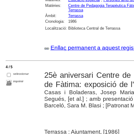
Matèries:
Centre de Pedagogia Terapèutica Fàt
Terrassa
Àmbit:
Terrassa
Cronologia:
1986
Localització:
Biblioteca Central de Terrassa
Enllaç permanent a aquest regis
4 / 5
25è aniversari Centre de
seleccionar
imprimir
de Fàtima: exposició de l
Casas i Boladeras, Josep Maria 
Segués, [et al.] ; amb presentaci
Barceló, Sara M. Blasi ; [Patronat 
Terrassa : Ajuntament, [1986]