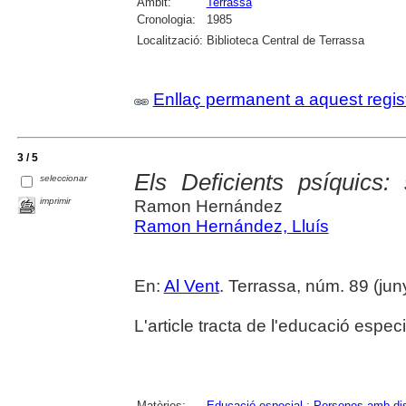
Àmbit:
Terrassa
Cronologia:
1985
Localització:
Biblioteca Central de Terrassa
Enllaç permanent a aquest regis
3 / 5
Els Deficients psíquics
seleccionar
imprimir
Ramon Hernández
Ramon Hernández, Lluís
En:
Al Vent
. Terrassa, núm. 89 (jun
L'article tracta de l'educació espec
Matèries:
Educació especial
;
Persones amb dis