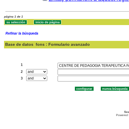
página 1 de 1
Refinar la búsqueda
Base de datos
fons : Formulario avanzado
Buscar:
1
2
3
Sea
Powered