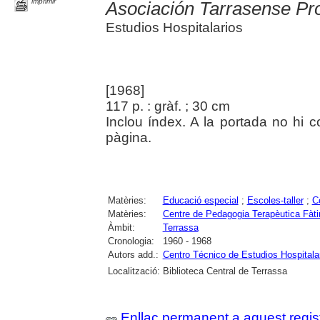
imprimir
Asociación Tarrasense Pr
Estudios Hospitalarios
[1968]
117 p. : gràf. ; 30 cm
Inclou índex. A la portada no hi co
pàgina.
Matèries:
Educació especial
;
Escoles-taller
;
C
Matèries:
Centre de Pedagogia Terapèutica Fàt
Àmbit:
Terrassa
Cronologia:
1960 - 1968
Autors add.:
Centro Técnico de Estudios Hospitala
Localització:
Biblioteca Central de Terrassa
Enllaç permanent a aquest regis