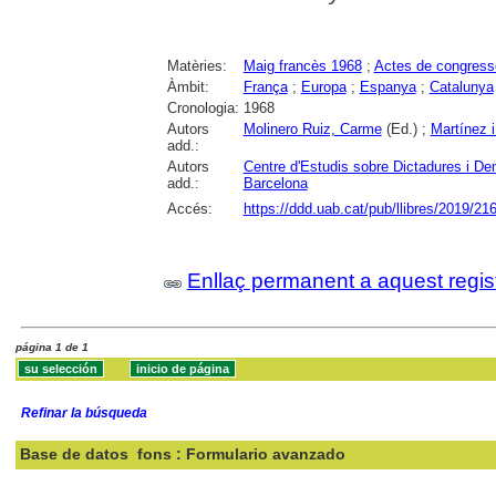
Matèries:
Maig francès 1968
;
Actes de congress
Àmbit:
França
;
Europa
;
Espanya
;
Catalunya
Cronologia:
1968
Autors
Molinero Ruiz, Carme
(Ed.) ;
Martínez 
add.:
Autors
Centre d'Estudis sobre Dictadures i 
add.:
Barcelona
Accés:
https://ddd.uab.cat/pub/llibres/2019/21
Enllaç permanent a aquest regis
página 1 de 1
Refinar la búsqueda
Base de datos
fons : Formulario avanzado