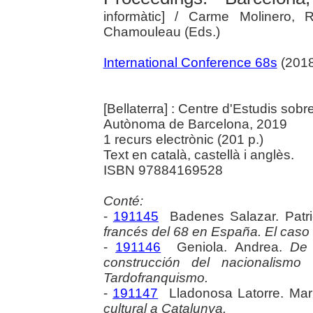
informàtic]
/ Carme Molinero, R
Chamouleau (Eds.)
International Conference 68s
(2018
[Bellaterra] : Centre d'Estudis sob
Autònoma de Barcelona, 2019
1 recurs electrònic (201 p.)
Text en català, castellà i anglès.
ISBN 97884169528
Conté:
-
191145
Badenes Salazar. Patri
francés del 68 en España. El caso 
-
191146
Geniola. Andrea.
De 
construcción del nacionalismo
Tardofranquismo.
-
191147
Lladonosa Latorre. Mar
cultural a Catalunya.