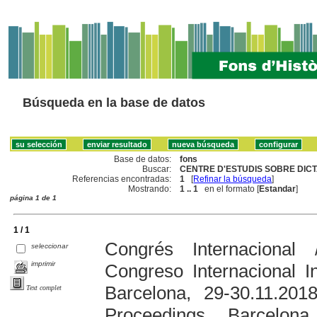
Búsqueda en la base de datos
Base de datos:
fons
Buscar:
CENTRE D'ESTUDIS SOBRE DICT
Referencias encontradas:
1
[
Refinar la búsqueda
]
Mostrando:
1 .. 1
en el formato [
Estandar
]
página 1 de 1
1 / 1
Congrés Internacional
seleccionar
imprimir
Congreso Internacional I
Barcelona, 29-30.11.201
Text complet
Proceedings. Barcelon