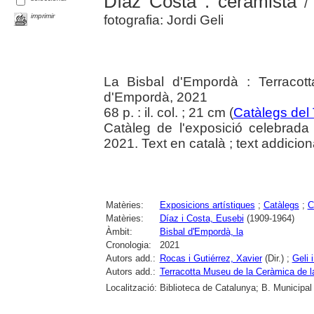
Díaz Costa : ceramista
/ 
imprimir
fotografia: Jordi Geli
La Bisbal d'Empordà : Terracot
d'Empordà, 2021
68 p. : il. col. ; 21 cm (
Catàlegs del
Catàleg de l'exposició celebrad
2021. Text en català ; text addiciona
Matèries:
Exposicions artístiques
;
Catàlegs
;
C
Matèries:
Díaz i Costa, Eusebi
(1909-1964)
Àmbit:
Bisbal d'Empordà, la
Cronologia:
2021
Autors add.:
Rocas i Gutiérrez, Xavier
(Dir.) ;
Geli 
Autors add.:
Terracotta Museu de la Ceràmica de l
Localització:
Biblioteca de Catalunya; B. Municipal