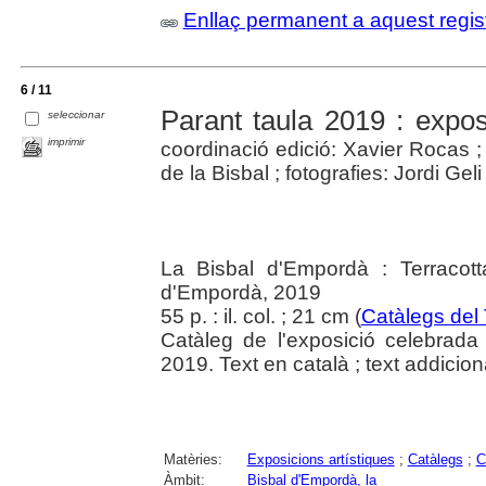
Enllaç permanent a aquest regis
6 / 11
Parant taula 2019 : exposi
seleccionar
imprimir
coordinació edició: Xavier Rocas 
de la Bisbal ; fotografies: Jordi Geli
La Bisbal d'Empordà : Terracot
d'Empordà, 2019
55 p. : il. col. ; 21 cm (
Catàlegs del
Catàleg de l'exposició celebrad
2019. Text en català ; text addiciona
Matèries:
Exposicions artístiques
;
Catàlegs
;
C
Àmbit:
Bisbal d'Empordà, la