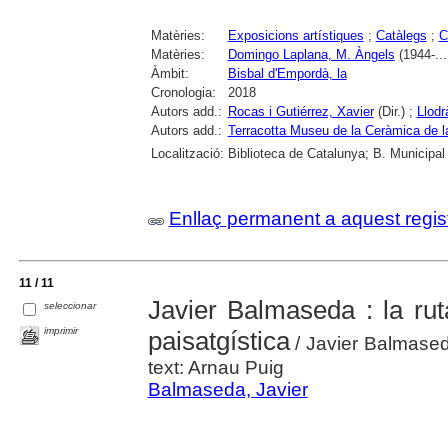
Matèries:
Exposicions artístiques
;
Catàlegs
;
C
Matèries:
Domingo Laplana, M. Àngels
(1944-...
Àmbit:
Bisbal d'Empordà, la
Cronologia:
2018
Autors add.:
Rocas i Gutiérrez, Xavier
(Dir.) ;
Llodr
Autors add.:
Terracotta Museu de la Ceràmica de l
Localització:
Biblioteca de Catalunya; B. Municipal
Enllaç permanent a aquest regis
11 / 11
Javier Balmaseda : la ruta
seleccionar
imprimir
paisatgística
/ Javier Balmased
text: Arnau Puig
Balmaseda, Javier