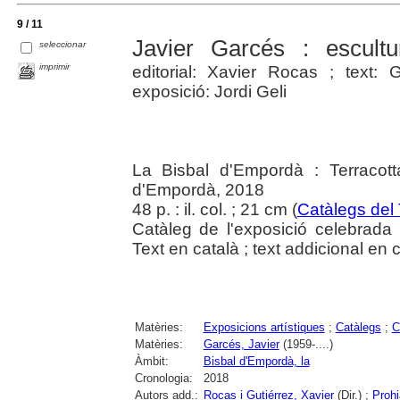
9 / 11
Javier Garcés : escult
seleccionar
imprimir
editorial: Xavier Rocas ; text: 
exposició: Jordi Geli
La Bisbal d'Empordà : Terracot
d'Empordà, 2018
48 p. : il. col. ; 21 cm (
Catàlegs del
Catàleg de l'exposició celebrada
Text en català ; text addicional en c
Matèries:
Exposicions artístiques
;
Catàlegs
;
C
Matèries:
Garcés, Javier
(1959-....)
Àmbit:
Bisbal d'Empordà, la
Cronologia:
2018
Autors add.:
Rocas i Gutiérrez, Xavier
(Dir.) ;
Prohi