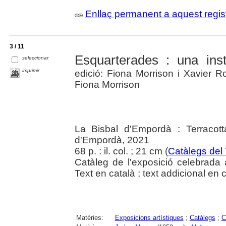
Enllaç permanent a aquest regis
3 / 11
Esquarterades : una inst
seleccionar
imprimir
edició: Fiona Morrison i Xavier Ro
Fiona Morrison
La Bisbal d'Empordà : Terracot
d'Empordà, 2021
68 p. : il. col. ; 21 cm (
Catàlegs del
Catàleg de l'exposició celebrada
Text en català ; text addicional en c
Matèries:
Exposicions artístiques
;
Catàlegs
;
C