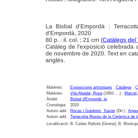
La Bisbal d'Empordà : Terracot
d'Empordà, 2020
80 p. : il. col. ; 21 cm (
Catàlegs del
Catàleg de l'exposició celebrada 
de novembre de 2020. Text en català
anglès.
Matèries:
Exposicions artístiques
;
Catàlegs
;
C
Matèries:
Vila-Abadal, Rosa
(1950-....) ;
Marcet,
Àmbit:
Bisbal d'Empordà, la
Cronologia:
2020
Autors add.:
Rocas i Gutiérrez, Xavier
(Dir.) ;
Angue
Autors add.:
Terracotta Museu de la Ceràmica de l
Localització:
B. Carles Rahola (Girona); B. Municip