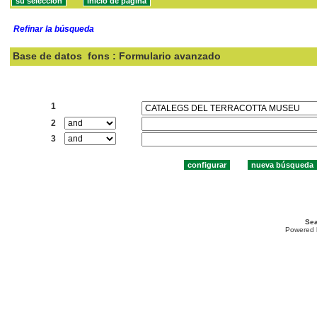
Refinar la búsqueda
Base de datos
fons : Formulario avanzado
Buscar:
1
2
3
Sea
Powered