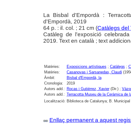
La Bisbal d'Empordà : Terracot
d'Empordà, 2019
64 p. : il. col. ; 21 cm (
Catàlegs del
Catàleg de l'exposició celebrad
2019. Text en català ; text addiciona
Matèries:
Exposicions artístiques
;
Catàlegs
;
C
Matèries:
Casanovas i Sarsanedas, Claudi
(1956
Àmbit:
Bisbal d'Empordà, la
Cronologia:
2019
Autors add.:
Rocas i Gutiérrez, Xavier
(Dir.) ;
Vàzq
Autors add.:
Terracotta Museu de la Ceràmica de l
Localització:
Biblioteca de Catalunya; B. Municipal
Enllaç permanent a aquest regis