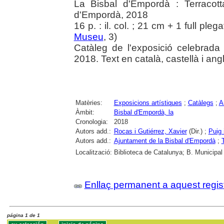
La Bisbal d'Empordà : Terracot
d'Empordà, 2018
16 p. : il. col. ; 21 cm + 1 full pleg
Museu
, 3)
Catàleg de l'exposició celebrad
2018. Text en català, castellà i ang
Matèries:
Exposicions artístiques
;
Catàlegs
;
A
Àmbit:
Bisbal d'Empordà, la
Cronologia:
2018
Autors add.:
Rocas i Gutiérrez, Xavier
(Dir.) ;
Puig 
Autors add.:
Ajuntament de la Bisbal d'Empordà
;
Localització:
Biblioteca de Catalunya; B. Municipal
Enllaç permanent a aquest regis
página 1 de 1