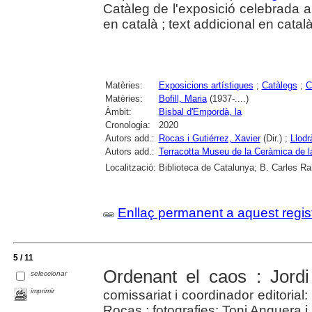
Catàleg de l'exposició celebrada a
en català ; text addicional en català
Matèries:
Exposicions artístiques
;
Catàlegs
;
C
Matèries:
Bofill, Maria
(1937-....)
Àmbit:
Bisbal d'Empordà, la
Cronologia:
2020
Autors add.:
Rocas i Gutiérrez, Xavier
(Dir.) ;
Llodr
Autors add.:
Terracotta Museu de la Ceràmica de l
Localització:
Biblioteca de Catalunya; B. Carles Ra
Enllaç permanent a aquest regis
5 / 11
Ordenant el caos : Jord
seleccionar
imprimir
comissariat i coordinador editorial:
Rocas ; fotografies: Toni Anguera i 