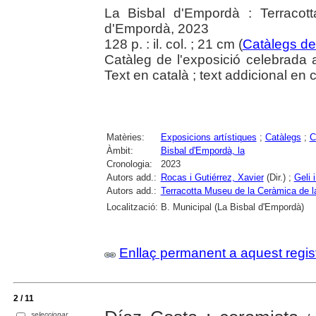
La Bisbal d'Empordà : Terracot
d'Empordà, 2023
128 p. : il. col. ; 21 cm (
Catàlegs de
Catàleg de l'exposició celebrada 
Text en català ; text addicional en c
Matèries:
Exposicions artístiques
;
Catàlegs
;
C
Àmbit:
Bisbal d'Empordà, la
Cronologia:
2023
Autors add.:
Rocas i Gutiérrez, Xavier
(Dir.) ;
Geli 
Autors add.:
Terracotta Museu de la Ceràmica de l
Localització:
B. Municipal (La Bisbal d'Empordà)
Enllaç permanent a aquest regis
2 / 11
seleccionar