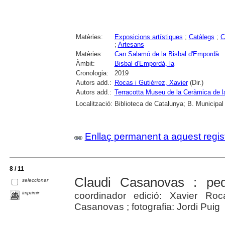
Matèries:
Exposicions artístiques
;
Catàlegs
;
C
;
Artesans
Matèries:
Can Salamó de la Bisbal d'Empordà
Àmbit:
Bisbal d'Empordà, la
Cronologia:
2019
Autors add.:
Rocas i Gutiérrez, Xavier
(Dir.)
Autors add.:
Terracotta Museu de la Ceràmica de l
Localització:
Biblioteca de Catalunya; B. Municipal
Enllaç permanent a aquest regis
8 / 11
Claudi Casanovas : ped
seleccionar
imprimir
coordinador edició: Xavier Ro
Casanovas ; fotografia: Jordi Puig