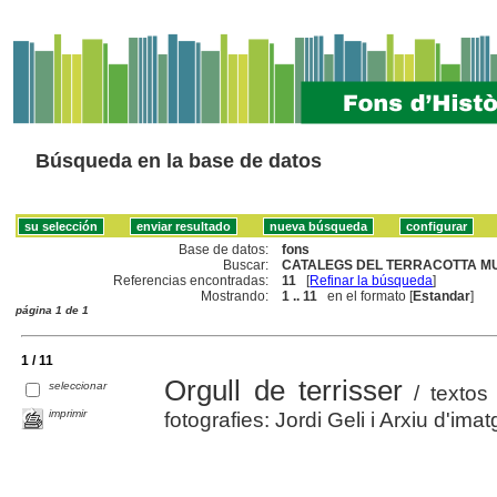
Búsqueda en la base de datos
Base de datos:
fons
Buscar:
CATALEGS DEL TERRACOTTA MU
Referencias encontradas:
11
[
Refinar la búsqueda
]
Mostrando:
1 .. 11
en el formato [
Estandar
]
página 1 de 1
1 / 11
Orgull de terrisser
seleccionar
/ textos 
imprimir
fotografies: Jordi Geli i Arxiu d'im