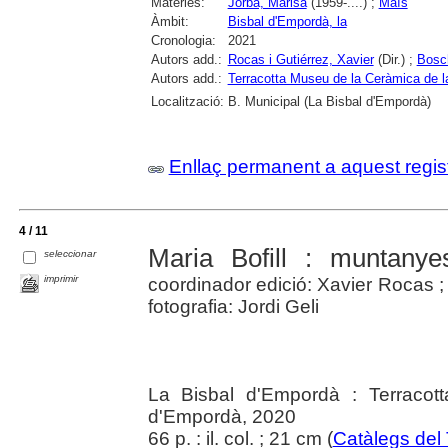
Matèries:
Jorba, Marisa
(1959-....) ;
Maïs
Àmbit:
Bisbal d'Empordà, la
Cronologia:
2021
Autors add.:
Rocas i Gutiérrez, Xavier
(Dir.) ;
Bosch
Autors add.:
Terracotta Museu de la Ceràmica de l
Localització:
B. Municipal (La Bisbal d'Empordà)
Enllaç permanent a aquest regis
4 / 11
Maria Bofill : muntanye
seleccionar
imprimir
coordinador edició: Xavier Rocas ;
fotografia: Jordi Geli
La Bisbal d'Empordà : Terracot
d'Empordà, 2020
66 p. : il. col. ; 21 cm (
Catàlegs del