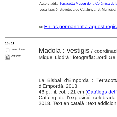
Autors add.:
Terracotta Museu de la Ceràmica de l
Localització:
Biblioteca de Catalunya; B. Municipal
Enllaç permanent a aquest regis
10 / 11
Madola : vestigis
seleccionar
/ coordinad
imprimir
Miquel Llodrà ; fotografia: Jordi Gel
La Bisbal d'Empordà : Terracot
d'Empordà, 2018
48 p. : il. col. ; 21 cm (
Catàlegs del
Catàleg de l'exposició celebrad
2018. Text en català ; text addiciona