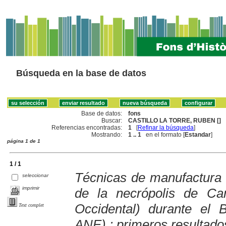
Búsqueda en la base de datos
Base de datos:
fons
Buscar:
CASTILLO LA TORRE, RUBEN []
Referencias encontradas:
1
[
Refinar la búsqueda
]
Mostrando:
1 .. 1
en el formato [
Estandar
]
página 1 de 1
1 / 1
Técnicas de manufactura 
seleccionar
imprimir
de la necrópolis de Can
Occidental) durante el 
Text complet
ANE) : primeros resultado