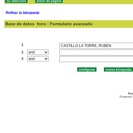
Refinar la búsqueda
Base de datos
fons : Formulario avanzado
Buscar:
1
2
3
Sea
Powered