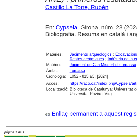
Castillo La Torre, Rubén
En:
Cypsela
. Girona, núm. 23 (2024)
Bibliografia. Resums en català i an
Matèries:
Jaciments arqueològics
;
Excavacions
Restes ceràmiques
;
Indústria de la 
Matèries:
Jaciment de Can Missert de Terrassa
Àmbit:
Terrassa
Cronologia:
1052 - 815 aC; [2024]
Accés:
https://raco.cat/index.php/Cypsela/ar
Localització:
Biblioteca de Catalunya; Universitat d
Universitat Rovira i Virgili
Enllaç permanent a aquest regis
página 1 de 1