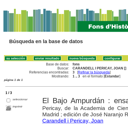
Búsqueda en la base de datos
Base de datos:
fons
Buscar:
CARANDELL I PERICAY, JOAN []
Referencias encontradas:
3
[
Refinar la búsqueda
]
Mostrando:
1 .. 3
en el formato [
Estandar
]
página 1 de 1
1 / 3
El Bajo Ampurdán : ensa
seleccionar
imprimir
Pericay, de la Academia de Cien
Madrid ; edición de José Naranjo 
Carandell i Pericay, Joan