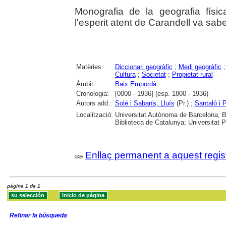
Monografia de la geografia fís
l'esperit atent de Carandell va sab
Matèries:
Diccionari geogràfic
;
Medi geogràfic
Cultura
;
Societat
;
Propietat rural
Àmbit:
Baix Empordà
Cronologia:
[0000 - 1936] (esp. 1800 - 1936)
Autors add.:
Solé i Sabarís, Lluís
(Pr.) ;
Santaló i P
Localització:
Universitat Autònoma de Barcelona; B.
Biblioteca de Catalunya; Universitat 
Enllaç permanent a aquest regis
página 1 de 1
Refinar la búsqueda