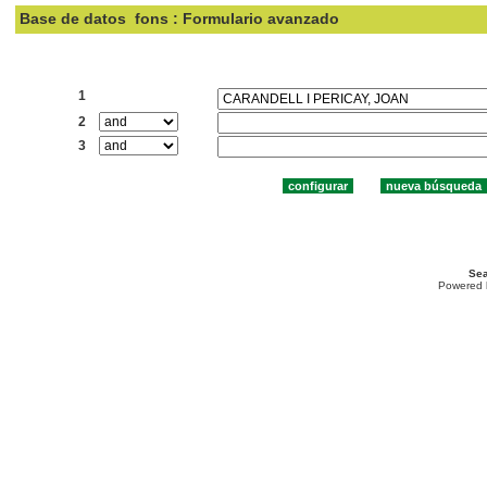
Base de datos
fons : Formulario avanzado
Buscar:
1
2
3
Sea
Powered