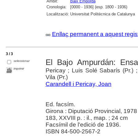
Àmbit:
Baix Empordà
Cronologia:
[0000 - 1936] (esp. 1800 - 1936)
Localització:
Universitat Politècnica de Catalunya
Enllaç permanent a aquest regis
3 / 3
El Bajo Ampurdán: Ensa
seleccionar
imprimir
Pericay ; Luis Solé Sabarís (Pr.) ;
Vila (Pr.)
Carandell i Pericay, Joan
Ed. facsím.
Girona : Diputació Provincial, 1978
183, XXVIII p. : il., map. ; 24 cm
Facsímil de l'edició de 1936.
ISBN 84-500-2567-2