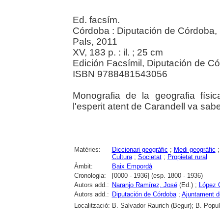
Ed. facsím.
Córdoba : Diputación de Córdoba, 
Pals, 2011
XV, 183 p. : il. ; 25 cm
Edición Facsímil, Diputación de C
ISBN 9788481543056
Monografia de la geografia fís
l'esperit atent de Carandell va sab
Matèries:
Diccionari geogràfic
;
Medi geogràfic
Cultura
;
Societat
;
Propietat rural
Àmbit:
Baix Empordà
Cronologia:
[0000 - 1936] (esp. 1800 - 1936)
Autors add.:
Naranjo Ramírez, José
(Ed.) ;
López O
Autors add.:
Diputación de Córdoba
;
Ajuntament d
Localització:
B. Salvador Raurich (Begur); B. Popula