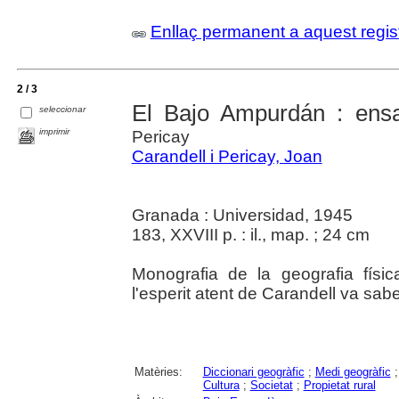
Enllaç permanent a aquest regis
2 / 3
El Bajo Ampurdán : ensa
seleccionar
imprimir
Pericay
Carandell i Pericay, Joan
Granada : Universidad, 1945
183, XXVIII p. : il., map. ; 24 cm
Monografia de la geografia fís
l'esperit atent de Carandell va sab
Matèries:
Diccionari geogràfic
;
Medi geogràfic
Cultura
;
Societat
;
Propietat rural