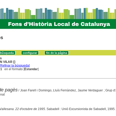
os
ns
N VILAR []
[
Refinar la búsqueda
]
 1
en el formato [
Estandar
]
de pagès
/ Joan Farell i Domingo, Lluís Fernàndez, Jaume Verdaguer ; Grup d
nat
allesana. 22 d'octubre de 1995
. Sabadell : Unió Excursionista de Sabadell, 1995. 