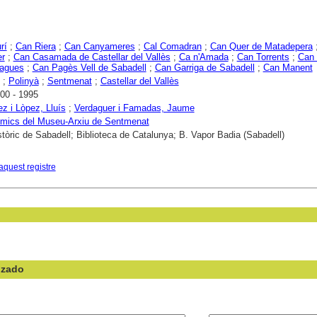
rí
;
Can Riera
;
Can Canyameres
;
Cal Comadran
;
Can Quer de Matadepera
er
;
Can Casamada de Castellar del Vallès
;
Ca n'Amada
;
Can Torrents
;
Can 
agues
;
Can Pagès Vell de Sabadell
;
Can Garriga de Sabadell
;
Can Manent
;
Polinyà
;
Sentmenat
;
Castellar del Vallès
00 - 1995
z i Lòpez, Lluís
;
Verdaguer i Famadas, Jaume
Amics del Museu-Arxiu de Sentmenat
stòric de Sabadell; Biblioteca de Catalunya; B. Vapor Badia (Sabadell)
aquest registre
nzado
en el campo: