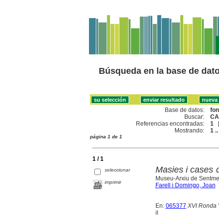
Búsqueda en la base de dat
Base de datos:
fo
Buscar:
CA
Referencias encontradas:
1
Mostrando:
1 ..
página 1 de 1
1 / 1
Masies i cases 
seleccionar
Museu-Arxiu de Sentme
imprimir
Farell i Domingo, Joan
En:
065377
XVI Ronda V
il