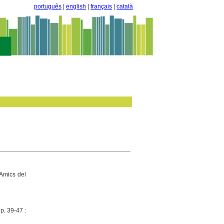
português
|
english
|
français
|
català
'Amics del
p. 39-47 :