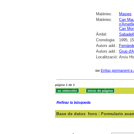
Matèries:
Masies
Matèries:
Can Mau
n'Ametll
Can Mor
Àmbit:
Sabadell
Cronologia:
1995; 15
Autors add.:
Fernànde
Autors add.:
Grup d'
Localització:
Arxiu Hi
Enllaç permanent a 
página 1 de 1
Refinar la búsqueda
Base de datos
fons : Formulario ava
Buscar: