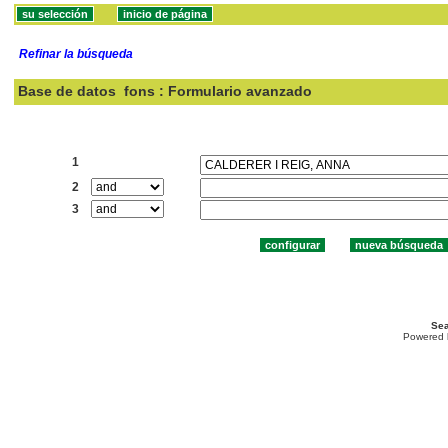
Refinar la búsqueda
Base de datos
fons : Formulario avanzado
Buscar:
1
2
3
Sea
Powered