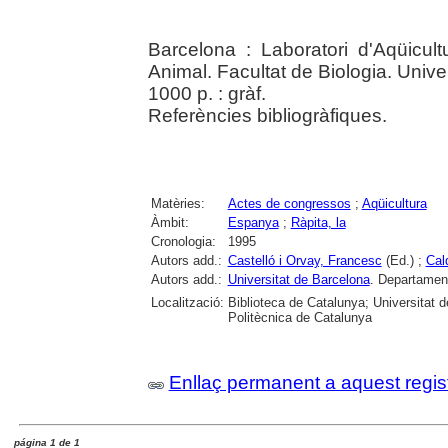
Barcelona : Laboratori d'Aqüicul
Animal. Facultat de Biologia. Univ
1000 p. : gràf.
Referències bibliogràfiques.
Matèries:
Actes de congressos
;
Aqüicultura
Àmbit:
Espanya
;
Ràpita, la
Cronologia:
1995
Autors add.:
Castelló i Orvay, Francesc
(Ed.) ;
Cal
Autors add.:
Universitat de Barcelona
. Departament
Localització:
Biblioteca de Catalunya; Universitat d
Politècnica de Catalunya
Enllaç permanent a aquest regis
página 1 de 1