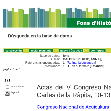
Búsqueda en la base de datos
Base de datos:
fons
Buscar:
CALDERER I REIG, ANNA []
Referencias encontradas:
1
[
Refinar la búsqueda
]
Mostrando:
1 .. 1
en el formato [
Estandar
]
página 1 de 1
1 / 1
Actas del V Congreso Nac
seleccionar
imprimir
Carles de la Ràpita, 10-1
Congreso Nacional de Acuicultura