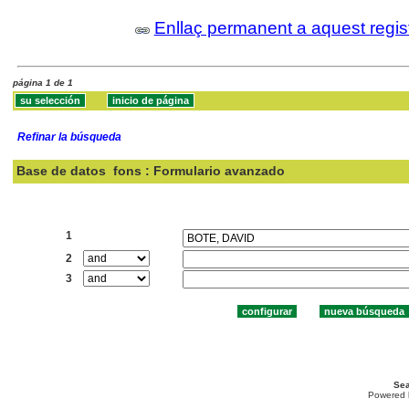
Enllaç permanent a aquest regis
página 1 de 1
Refinar la búsqueda
Base de datos
fons : Formulario avanzado
Buscar:
1
2
3
Sea
Powered