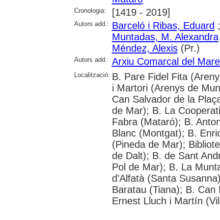
Cronologia:
[1419 - 2019]
Autors add.:
Barceló i Ribas, Eduard
Muntadas, M. Alexandra
Méndez, Alexis
(Pr.)
Autors add.:
Arxiu Comarcal del Mar
Localització:
B. Pare Fidel Fita (Areny
i Martori (Arenys de Munt
Can Salvador de la Plaça
de Mar); B. La Cooperat
Fabra (Mataró); B. Anton
Blanc (Montgat); B. Enric
(Pineda de Mar); Bibliot
de Dalt); B. de Sant And
Pol de Mar); B. La Munta
d'Alfatà (Santa Susanna)
Baratau (Tiana); B. Can 
Ernest Lluch i Martín (V