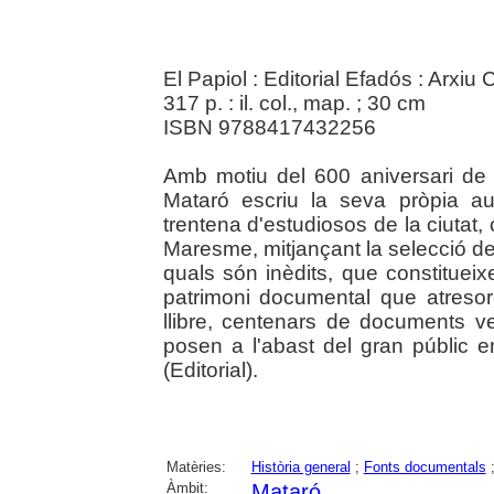
El Papiol : Editorial Efadós : Arx
317 p. : il. col., map. ; 30 cm
ISBN 9788417432256
Amb motiu del 600 aniversari de l
Mataró escriu la seva pròpia au
trentena d'estudiosos de la ciutat,
Maresme, mitjançant la selecció d
quals són inèdits, que constitueix
patrimoni documental que atresor
llibre, centenars de documents v
posen a l'abast del gran públic 
(Editorial).
Matèries:
Història general
;
Fonts documentals
Àmbit:
Mataró