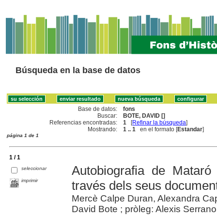
Búsqueda en la base de datos
Base de datos:
fons
Buscar:
BOTE, DAVID []
Referencias encontradas:
1
[
Refinar la búsqueda
]
Mostrando:
1 .. 1
en el formato [
Estandar
]
página 1 de 1
1 / 1
Autobiografia de Mataró 
seleccionar
imprimir
través dels seus documen
Mercè Calpe Duran, Alexandra Capde
David Bote ; pròleg: Alexis Serrano