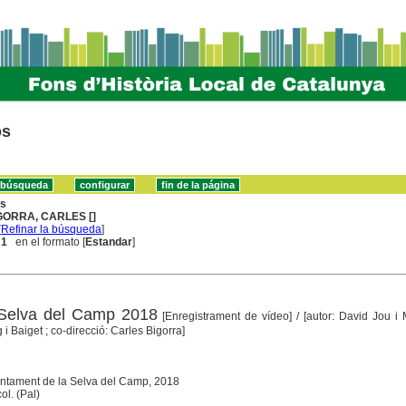
os
ns
GORRA, CARLES []
[
Refinar la búsqueda
]
 1
en el formato [
Estandar
]
 Selva del Camp 2018
[Enregistrament de vídeo]
/ [autor: David Jou i 
 i Baiget ; co-direcció: Carles Bigorra]
untament de la Selva del Camp, 2018
ol. (Pal)