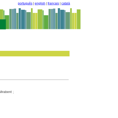
português
|
english
|
français
|
català
Mirabent ;