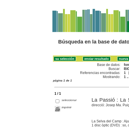
Búsqueda en la base de dat
Base de datos:
fo
Buscar:
BI
Referencias encontradas:
1
Mostrando:
1 ..
página 1 de 1
1 / 1
La Passió : La
seleccionar
direcció: Josep Ma. Puig
imprimir
La Selva del Camp : Aj
1 disc òptic (DVD) : so, c