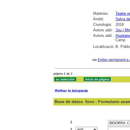
Matèries:
Teatre re
Àmbit:
Selva de
Cronologia:
2018
Autors add.:
Jou i Mi
Autors add.:
Ajuntame
Camp
Localització:
B. Públi
Enllaç permanent a 
página 1 de 1
Refinar la búsqueda
Base de datos
fons : Formulario ava
Buscar:
1
2