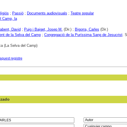
ligiós
;
Passió
;
Documents audiovisuals
;
Teatre popular
l Camp, la
rabent, David
;
Puig i Baiget, Josep M.
(Dir.) ;
Bigorra, Carles
(Dir.)
nt de la Selva del Camp
;
Congregació de la Puríssima Sang de Jesucrist
. 
ca (La Selva del Camp)
aquest registre
nzado
en el campo: