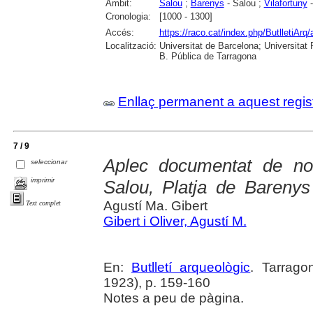
Àmbit:
Salou
;
Barenys
- Salou ;
Vilafortuny
-
Cronologia:
[1000 - 1300]
Accés:
https://raco.cat/index.php/ButlletiArq/
Localització:
Universitat de Barcelona; Universitat R
B. Pública de Tarragona
Enllaç permanent a aquest regis
7 / 9
Aplec documentat de not
seleccionar
imprimir
Salou, Platja de Barenys 
Agustí Ma. Gibert
Text complet
Gibert i Oliver, Agustí M.
En:
Butlletí arqueològic
. Tarrago
1923), p. 159-160
Notes a peu de pàgina.