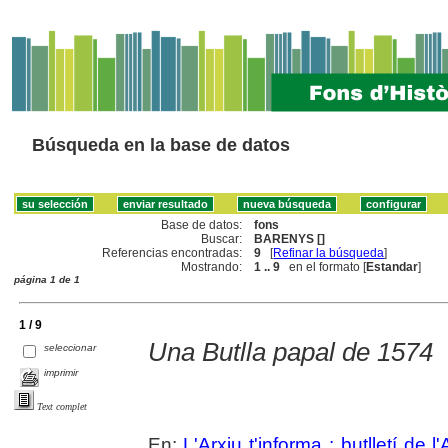
Búsqueda en la base de datos
Base de datos:
fons
Buscar:
BARENYS []
Referencias encontradas:
9
[
Refinar la búsqueda
]
Mostrando:
1 .. 9
en el formato [
Estandar
]
página 1 de 1
1 / 9
Una Butlla papal de 1574
seleccionar
imprimir
Text complet
En:
L'Arxiu t'informa : butlletí de 