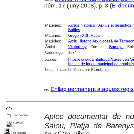
núm. 17 (juny 2008), p. 3 (
El docum
Matèries:
Arxius històrics
;
Arxius eclesiàstics
Butlles
Matèries:
Gregori XIII, Papa
Matèries:
Arxiu Històric Arxidiocesà de Tarrago
Àmbit:
Vilafortuny
- Cambrils ;
Barenys
- Sal
Cronologia:
1574
Accés:
https://www.cambrils.cat/ca/serveis/arx
butlleti-de-larxiu-municipal-de-cambrils
Localització:
B. Municipal (Cambrils)
Enllaç permanent a aquest regis
2 / 9
Aplec documentat de not
seleccionar
imprimir
Salou, Platja de Barenys
Agustí Ma. Gibert
Text complet