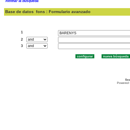
Refinar la búsqueda
Base de datos
fons : Formulario avanzado
Buscar:
1
2
3
Sea
Powered