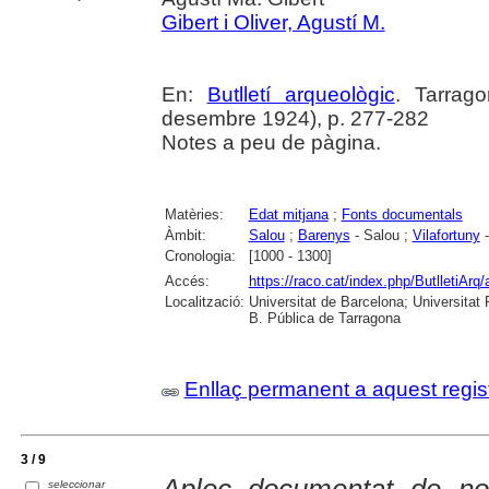
Gibert i Oliver, Agustí M.
En:
Butlletí arqueològic
. Tarrag
desembre 1924), p. 277-282
Notes a peu de pàgina.
Matèries:
Edat mitjana
;
Fonts documentals
Àmbit:
Salou
;
Barenys
- Salou ;
Vilafortuny
-
Cronologia:
[1000 - 1300]
Accés:
https://raco.cat/index.php/ButlletiArq/
Localització:
Universitat de Barcelona; Universitat R
B. Pública de Tarragona
Enllaç permanent a aquest regis
3 / 9
seleccionar