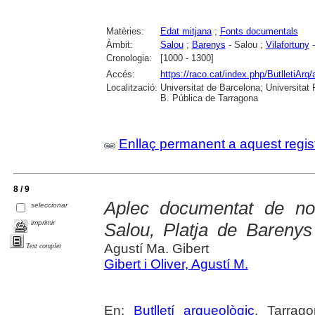
Matèries:
Edat mitjana
;
Fonts documentals
Àmbit:
Salou
;
Barenys
- Salou ;
Vilafortuny
-
Cronologia:
[1000 - 1300]
Accés:
https://raco.cat/index.php/ButlletiArq/
Localització:
Universitat de Barcelona; Universitat R
B. Pública de Tarragona
Enllaç permanent a aquest regis
8 / 9
Aplec documentat de not
seleccionar
imprimir
Salou, Platja de Barenys 
Agustí Ma. Gibert
Text complet
Gibert i Oliver, Agustí M.
En:
Butlletí arqueològic
. Tarrag