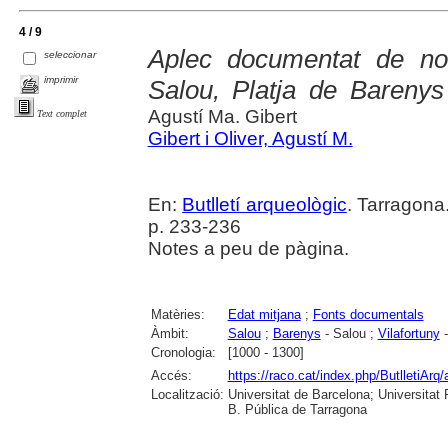
4 / 9
Aplec documentat de not
seleccionar
imprimir
Salou, Platja de Barenys 
Agustí Ma. Gibert
Text complet
Gibert i Oliver, Agustí M.
En:
Butlletí arqueològic
. Tarragona.
p. 233-236
Notes a peu de pàgina.
Matèries:
Edat mitjana
;
Fonts documentals
Àmbit:
Salou
;
Barenys
- Salou ;
Vilafortuny
-
Cronologia:
[1000 - 1300]
Accés:
https://raco.cat/index.php/ButlletiArq/
Localització:
Universitat de Barcelona; Universitat R
B. Pública de Tarragona