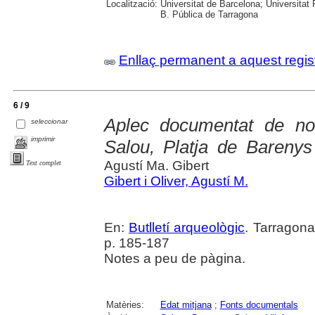
Localització:
Universitat de Barcelona; Universitat R
B. Pública de Tarragona
Enllaç permanent a aquest regis
6 / 9
Aplec documentat de not
seleccionar
imprimir
Salou, Platja de Barenys 
Agustí Ma. Gibert
Text complet
Gibert i Oliver, Agustí M.
En:
Butlletí arqueològic
. Tarragona
p. 185-187
Notes a peu de pàgina.
Matèries:
Edat mitjana
;
Fonts documentals