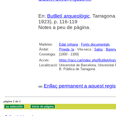
En:
Butlletí arqueològic
. Tarragona
1923), p. 116-119
Notes a peu de pàgina.
Matèries:
Edat mitjana
;
Fonts documentals
Àmbit:
Pineda, la
- Vila-seca ;
Salou
;
Baren
Cronologia:
[1000 - 1300]
Accés:
https://raco.cat/index.php/ButlletiArq/
Localització:
Universitat de Barcelona; Universitat R
B. Pública de Tarragona
Enllaç permanent a aquest regis
página 1 de 1