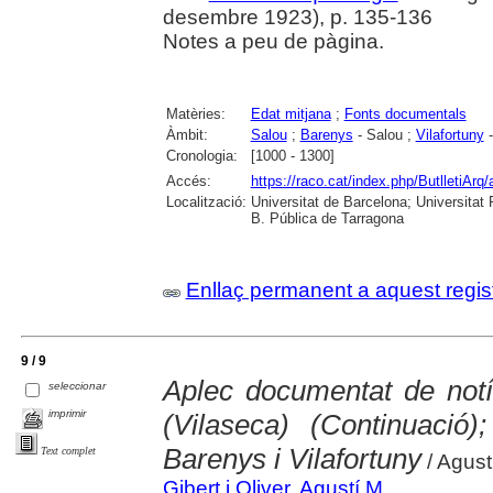
desembre 1923), p. 135-136
Notes a peu de pàgina.
Matèries:
Edat mitjana
;
Fonts documentals
Àmbit:
Salou
;
Barenys
- Salou ;
Vilafortuny
-
Cronologia:
[1000 - 1300]
Accés:
https://raco.cat/index.php/ButlletiArq/
Localització:
Universitat de Barcelona; Universitat R
B. Pública de Tarragona
Enllaç permanent a aquest regis
9 / 9
Aplec documentat de notí
seleccionar
imprimir
(Vilaseca) (Continuació
Barenys i Vilafortuny
Text complet
/ Agust
Gibert i Oliver, Agustí M.