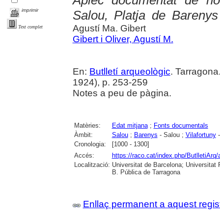
Aplec documentat de not
imprimir
Salou, Platja de Barenys 
Agustí Ma. Gibert
Text complet
Gibert i Oliver, Agustí M.
En:
Butlletí arqueològic
. Tarragona
1924), p. 253-259
Notes a peu de pàgina.
Matèries:
Edat mitjana
;
Fonts documentals
Àmbit:
Salou
;
Barenys
- Salou ;
Vilafortuny
-
Cronologia:
[1000 - 1300]
Accés:
https://raco.cat/index.php/ButlletiArq/
Localització:
Universitat de Barcelona; Universitat R
B. Pública de Tarragona
Enllaç permanent a aquest regis