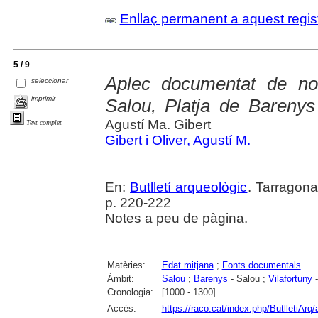
Enllaç permanent a aquest regis
5 / 9
Aplec documentat de not
seleccionar
imprimir
Salou, Platja de Barenys 
Agustí Ma. Gibert
Text complet
Gibert i Oliver, Agustí M.
En:
Butlletí arqueològic
. Tarragona
p. 220-222
Notes a peu de pàgina.
Matèries:
Edat mitjana
;
Fonts documentals
Àmbit:
Salou
;
Barenys
- Salou ;
Vilafortuny
-
Cronologia:
[1000 - 1300]
Accés:
https://raco.cat/index.php/ButlletiArq/