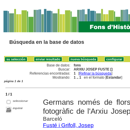
Búsqueda en la base de datos
Base de datos:
fons
Buscar:
ARXIU JOSEP FUSTE []
Referencias encontradas:
1
[
Refinar la búsqueda
]
Mostrando:
1 .. 1
en el formato [
Estandar
]
página 1 de 1
1 / 1
Germans només de flors 
seleccionar
imprimir
fotogràfic de l'Arxiu Jose
Barceló
Fusté i Grifoll, Josep