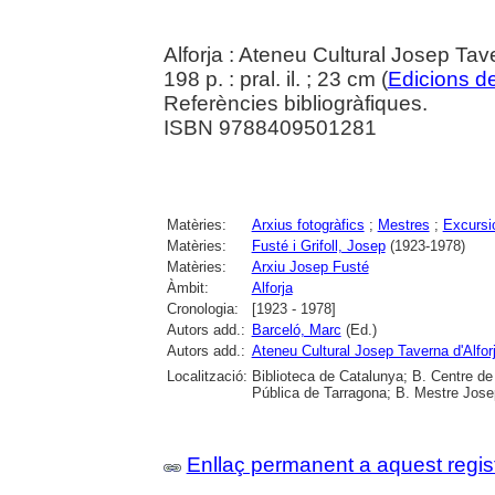
Alforja : Ateneu Cultural Josep Ta
198 p. : pral. il. ; 23 cm (
Edicions de
Referències bibliogràfiques.
ISBN 9788409501281
Matèries:
Arxius fotogràfics
;
Mestres
;
Excursi
Matèries:
Fusté i Grifoll, Josep
(1923-1978)
Matèries:
Arxiu Josep Fusté
Àmbit:
Alforja
Cronologia:
[1923 - 1978]
Autors add.:
Barceló, Marc
(Ed.)
Autors add.:
Ateneu Cultural Josep Taverna d'Alfor
Localització:
Biblioteca de Catalunya; B. Centre de
Pública de Tarragona; B. Mestre Josep
Enllaç permanent a aquest regis