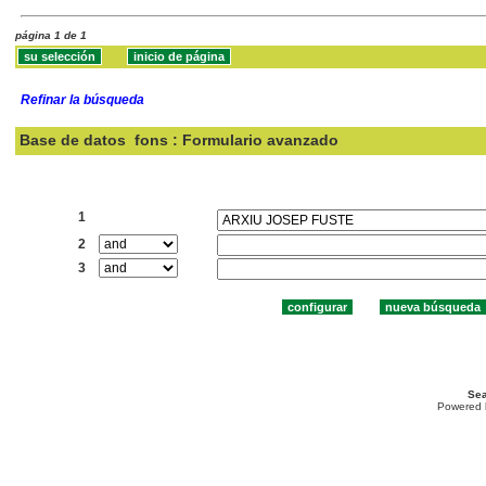
página 1 de 1
Refinar la búsqueda
Base de datos
fons : Formulario avanzado
Buscar:
1
2
3
Sea
Powered